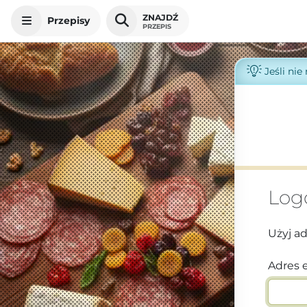
ZNAJDŹ
Przepisy
PRZEPIS
Jeśli nie
Log
Użyj a
Adres 