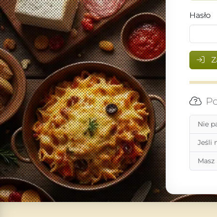
Hasło
Z
Po
Nie p
Jeśli
Masz 