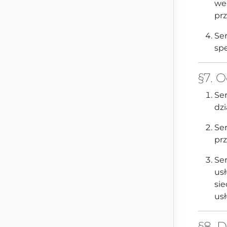
we
pr
Se
sp
§7. 
Ser
dzi
Ser
pr
Ser
us
si
usł
§8. 