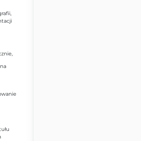
afii,
tacji
znie,
 na
sowanie
tułu
h