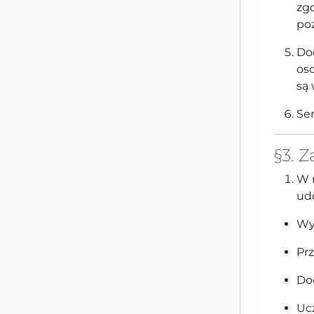
zg
poz
Do
oso
są
Ser
§3. 
W 
ud
Wy
Prz
Do
Uc