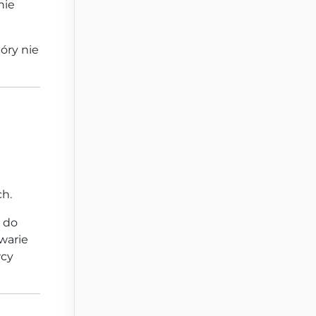
nie
óry nie
h.
e do
warie
wcy