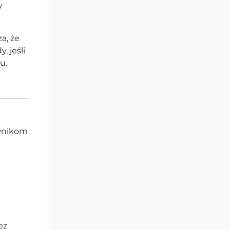
y
a, że
 jeśli
u.
ownikom
ez