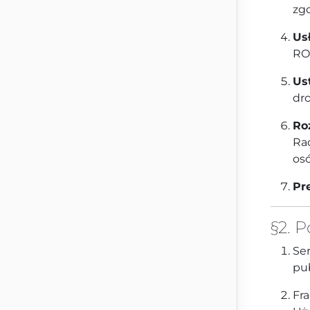
zg
Us
RO
Us
dro
Ro
Rad
os
Pr
§2. 
Ser
pu
Fr