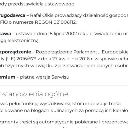
ody przedstawiciela ustawowego.
ługodawca
– Rafał Olkis prowadzący działalność gospod
FiO o numerze REGON 021906112.
tawa
– ustawa z dnia 18 lipca 2002 roku o świadczeniu u
gą elektroniczną.
zporządzenie
– Rozporządzenie Parlamentu Europejskie
y (UE) 2016/679 z dnia 27 kwietnia 2016 r. w sprawie och
ób fizycznych w związku z przetwarzaniem danych osob
emium
– płatna wersja Serwisu.
Postanowienia ogólne
wis pełni funkcję wyszukiwarki, która indeksuje treści
blikowane na blogach kulinarnych za pomocą ich kanał
agmenty treści są automatycznie pobierane i prezentow