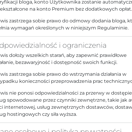
ryfikacji bloga, konto Użytkownika zostanie automatycz
zekształcone na konto Premium bez dodatkowych opłat.
rwis zastrzega sobie prawo do odmowy dodania bloga, kt
ełnia wymagań określonych w niniejszym Regulaminie.
Odpowiedzialność i ograniczenia
wis dołoży wszelkich starań, aby zapewnić prawidłowe
ałanie, bezawaryjność i dostępność swoich funkcji.
wis zastrzega sobie prawo do wstrzymania działania w
zypadku konieczności przeprowadzenia prac technicznyc
wis nie ponosi odpowiedzialności za przerwy w dostępi
ług spowodowane przez czynniki zewnętrzne, takie jak a
eci internetowej, usług zewnętrznych dostawców, dosta
ug hostingowych czy siła wyższa.
Dane osobowe i polityka prywatności