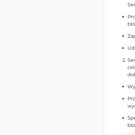
Ser
Pr
bl
Zap
Ud
Se
ce
do
Wył
Prz
wyd
Spe
blo