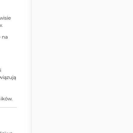
wisie
w.
e na
i
wiązują
ików.