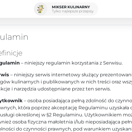
MIKSER KULINARNY
Tylko najlepsze przepisy
ulamin
efinicje
gulamin
– niniejszy regulamin korzystania z Serwisu.
rwis
– niniejszy serwis internetowy służący prezentowan
gów kulinarnych i publikowanych w nich treści oraz wsz
kcje i narzędzia udostępniane przez ten serwis.
ytkownik
– osoba posiadająca pełną zdolność do czynno
awnych, która poprzez akceptację Regulaminu uzyskała 
 usługi określonej w §2 Regulaminu. Użytkownikiem mo
nież osoba fizyczna małoletnia i/lub nieposiadająca pełn
olności do czynności prawnych, pod warunkiem uzyskan