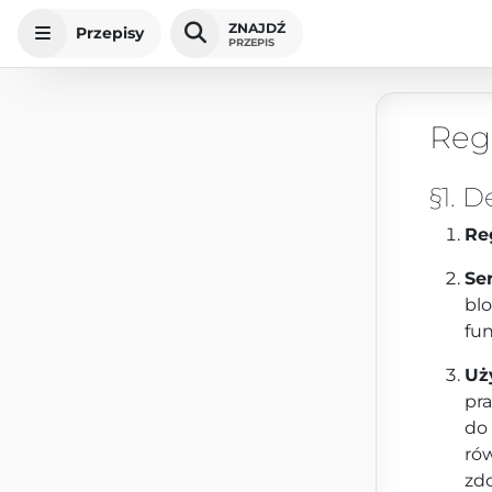
ZNAJDŹ
Przepisy
PRZEPIS
Reg
§1. D
Re
Se
blo
fun
Uż
pr
do
rów
zd