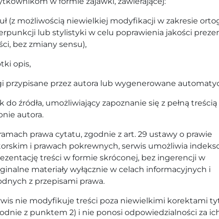
tkownikom w formie zajawki, zawierającej:
uł (z możliwością niewielkiej modyfikacji w zakresie ortogr
erpunkcji lub stylistyki w celu poprawienia jakości prezen
ści, bez zmiany sensu),
tki opis,
gi przypisane przez autora lub wygenerowane automatyc
k do źródła, umożliwiający zapoznanie się z pełną treścią
onie autora.
amach prawa cytatu, zgodnie z art. 29 ustawy o prawie
torskim i prawach pokrewnych, serwis umożliwia indek
rezentację treści w formie skróconej, bez ingerencji w
ginalne materiały wyłącznie w celach informacyjnych i
odnych z przepisami prawa.
wis nie modyfikuje treści poza niewielkimi korektami ty
odnie z punktem 2) i nie ponosi odpowiedzialności za ic