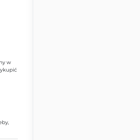
amy w
wykupić
eby,