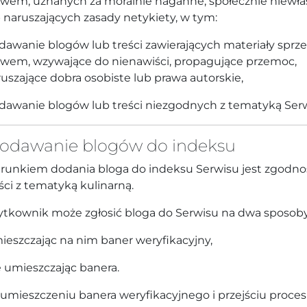
awem, uznanych za moralnie naganne, społecznie niewła
 naruszających zasady netykiety, w tym:
awanie blogów lub treści zawierających materiały sprz
awem, wzywające do nienawiści, propagujące przemoc,
uszające dobra osobiste lub prawa autorskie,
dawanie blogów lub treści niezgodnych z tematyką Serw
Dodawanie blogów do indeksu
runkiem dodania bloga do indeksu Serwisu jest zgodno
ści z tematyką kulinarną.
ytkownik może zgłosić bloga do Serwisu na dwa sposoby
ieszczając na nim baner weryfikacyjny,
 umieszczając banera.
umieszczeniu banera weryfikacyjnego i przejściu proce