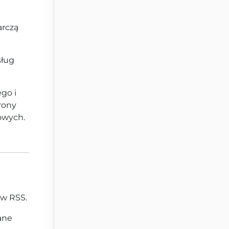
arczą
sług
go i
rony
owych.
ów RSS.
ane