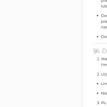
pr
lub
Dod
pr
nar
Do
§6. 
Wa
tre
Uż
Um
Nie
Po 