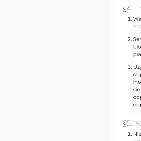
§4. 
Ws
za
Ser
blo
pr
Uż
odp
int
się
od
od
§5. 
Ni