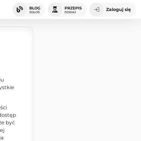
BLOG
PRZEPIS
Zaloguj się
ZGŁOŚ
DODAJ
iu
ystkie
ści
dostęp
że być
ej
ia