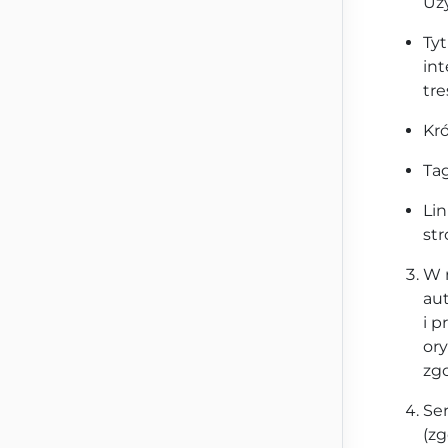
Uży
Tyt
int
tre
Kró
Ta
Lin
str
W r
au
i p
ory
zg
Ser
(zg