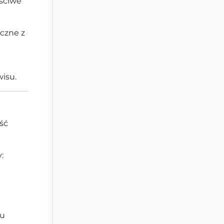
ściwe
eczne z
isu.
ść
:
su