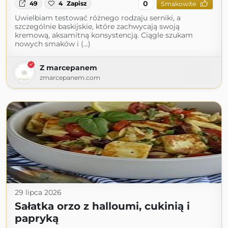
0
49
4
Zapisz
Smakowite
Uwielbiam testować różnego rodzaju serniki, a
szczególnie baskijskie, które zachwycają swoją
kremową, aksamitną konsystencją. Ciągle szukam
nowych smaków i (...)
Z marcepanem
zmarcepanem.com
29 lipca 2026
Sałatka orzo z halloumi, cukinią i
papryką