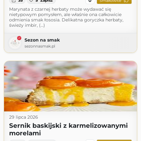
0
35
5
Zapisz
Smakowite
Marynata z czarnej herbaty może wydawać się
nietypowym pomysłem, ale właśnie ona całkowicie
odmienia smak łososia. Delikatna goryczka herbaty,
świeży imbir, (...)
Sezon na smak
sezonnasmak.pl
29 lipca 2026
Sernik baskijski z karmelizowanymi
morelami