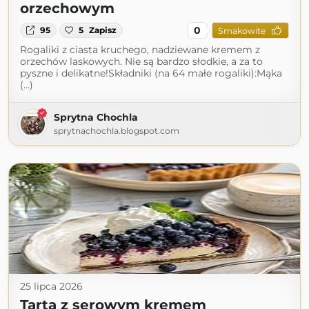
orzechowym
0
95
5
Zapisz
Smakowite
Rogaliki z ciasta kruchego, nadziewane kremem z
orzechów laskowych. Nie są bardzo słodkie, a za to
pyszne i delikatne!Składniki (na 64 małe rogaliki):Mąka
(...)
Sprytna Chochla
sprytnachochla.blogspot.com
25 lipca 2026
Tarta z serowym kremem