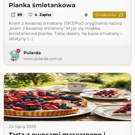
Pianka śmietankowa
0
89
4
Zapisz
Smakowite
Krem z kwaśnej śmietany (1913)Pod oryginalna nazwą
„krem z kwaśnej śmietany” kryje się miękka,
śmietankowa pianka. Takie desery na bazie śmietany i
żelatyny (...)
Pularda
www.pularda.com.pl
24 lipca 2026
Tarta z owocami mascarpone i