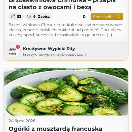
Brzoskwiniowa Chmurka – przepis
na ciasto z owocami i bezą
0
53
6
Zapisz
Smakowite
Brzoskwiniowa Chmurka to kultowe, czterowarstwowe
ciasto, znane z polskich cukierni od pokoleń. Chrupiący
kruchy spód, soczyste brzoskwinie w galaretce, (...)
Kreatywne Wypieki Rity
kreatywnewypiekirity.blogspot.com
24 lipca 2026
Ogórki z musztardą francuską