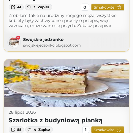
0
41
3
Zapisz
Smakowite
Zrobiłam takie na urodziny mojego męża, wszystkie
kobiety były zachwycone i prosiły o przepis, więc
wrzucam, może wam się przyda. Zobacz przepis »
Swojskie jedzonko
swojskiejedzonko.blogspot.com
28 lipca 2026
Szarlotka z budyniową pianką
1
55
4
Zapisz
Smakowite