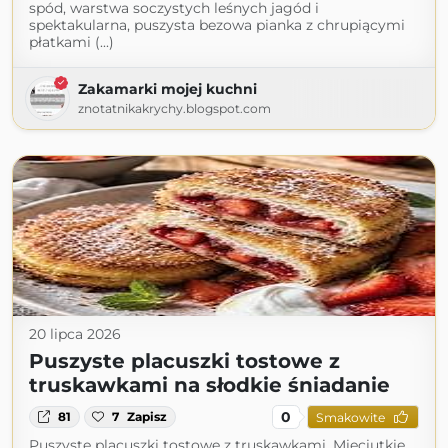
spód, warstwa soczystych leśnych jagód i
spektakularna, puszysta bezowa pianka z chrupiącymi
płatkami (...)
Zakamarki mojej kuchni
znotatnikakrychy.blogspot.com
20 lipca 2026
Puszyste placuszki tostowe z
truskawkami na słodkie śniadanie
0
81
7
Zapisz
Smakowite
Puszyste placuszki tostowe z truskawkami. Mięciutkie