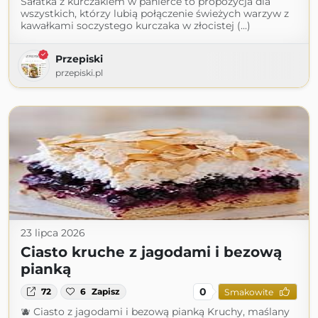
Sałatka z kurczakiem w panierce to propozycja dla
wszystkich, którzy lubią połączenie świeżych warzyw z
kawałkami soczystego kurczaka w złocistej (...)
Przepiski
przepiski.pl
23 lipca 2026
Ciasto kruche z jagodami i bezową
pianką
0
72
6
Zapisz
Smakowite
🫐 Ciasto z jagodami i bezową pianką Kruchy, maślany