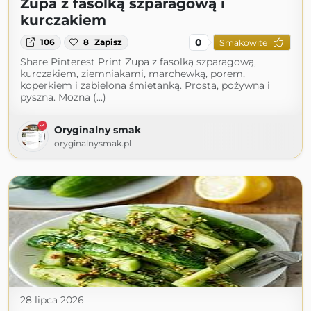
Zupa z fasolką szparagową i
kurczakiem
0
106
8
Zapisz
Smakowite
Share Pinterest Print Zupa z fasolką szparagową,
kurczakiem, ziemniakami, marchewką, porem,
koperkiem i zabielona śmietanką. Prosta, pożywna i
pyszna. Można (...)
Oryginalny smak
oryginalnysmak.pl
28 lipca 2026