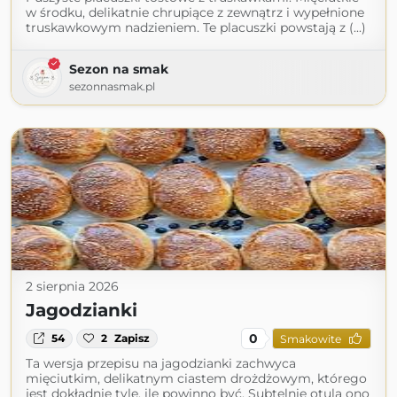
w środku, delikatnie chrupiące z zewnątrz i wypełnione
truskawkowym nadzieniem. Te placuszki powstają z (...)
Sezon na smak
sezonnasmak.pl
2 sierpnia 2026
Jagodzianki
0
54
2
Zapisz
Smakowite
Ta wersja przepisu na jagodzianki zachwyca
mięciutkim, delikatnym ciastem drożdżowym, którego
jest dokładnie tyle, ile powinno być. Subtelnie otula ono