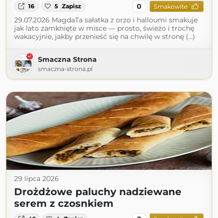
0
16
5
Zapisz
Smakowite
29.07.2026 MagdaTa sałatka z orzo i halloumi smakuje
jak lato zamknięte w misce — prosto, świeżo i trochę
wakacyjnie, jakby przenieść się na chwilę w stronę (...)
Smaczna Strona
smaczna-strona.pl
29 lipca 2026
Drożdżowe paluchy nadziewane
serem z czosnkiem