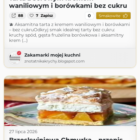
waniliowym i borówkami bez cukru
0
88
7
Zapisz
Smakowite
🫐 Aksamitna tarta z kremem waniliowym i borówkami
– bez cukruOdkryj smak idealnej tarty bez cukru:
kruchy spód, gęsta frużelina borówkowa i aksamitny
krem (...)
Zakamarki mojej kuchni
znotatnikakrychy.blogspot.com
27 lipca 2026