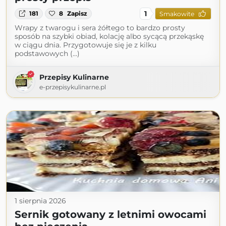
1
181
8
Zapisz
Smakowite
Wrapy z twarogu i sera żółtego to bardzo prosty
sposób na szybki obiad, kolację albo sycącą przekąskę
w ciągu dnia. Przygotowuje się je z kilku
podstawowych (...)
Przepisy Kulinarne
e-przepisykulinarne.pl
1 sierpnia 2026
Sernik gotowany z letnimi owocami