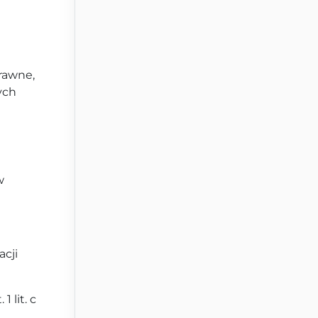
rawne,
ych
w
cji
 lit. c