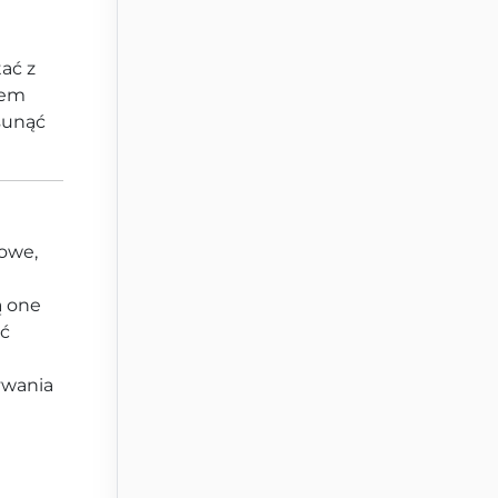
ać z
wem
sunąć
towe,
ą one
ić
ywania