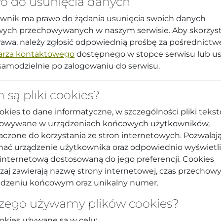
o do usunięcia danych
wnik ma prawo do żądania usunięcia swoich danych
ych przechowywanych w naszym serwisie. Aby skorzyst
rawa, należy zgłosić odpowiednią prośbę za pośrednict
arza kontaktowego
dostępnego w stopce serwisu lub u
samodzielnie po zalogowaniu do serwisu.
 są pliki cookies?
ookies to dane informatyczne, w szczególności pliki teks
owywane w urządzeniach końcowych użytkowników,
aczone do korzystania ze stron internetowych. Pozwalaj
nać urządzenie użytkownika oraz odpowiednio wyświetl
 internetową dostosowaną do jego preferencji. Cookies
zaj zawierają nazwę strony internetowej, czas przechow
ądzeniu końcowym oraz unikalny numer.
zego używamy plików cookies?
ookies używane są w celu: