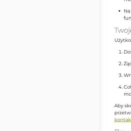
Na
fun
Twoj
Użytko
Do
Żąd
Wn
Co
mo
Aby sk
przetw
konta