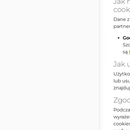
Jak 
cook
Dane z
partner
Go
Sz
są
Jak 
Użytko
lub us
znajduj
Zgod
Podcza
wyraże
cookie