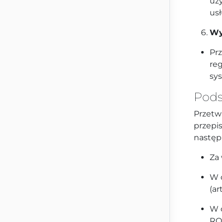
uż
us
Wy
Pr
re
sy
Pods
Przetw
przepi
następ
Za 
W 
(ar
W c
RO