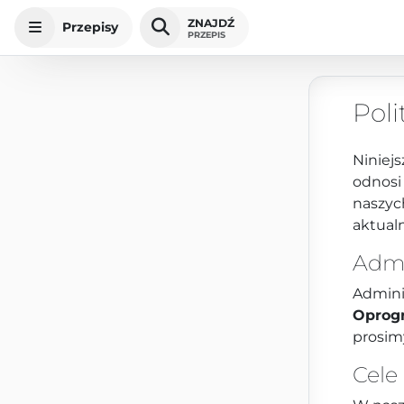
ZNAJDŹ
Przepisy
PRZEPIS
Poli
Niniejs
odnosi
naszyc
aktual
Admi
Admini
Oprog
prosim
Cele