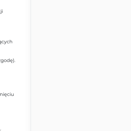
ji
ących
zgodę).
nięciu