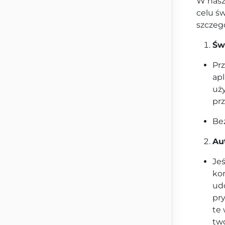
W nasz
celu św
szczeg
Św
Pr
apl
uż
prz
Be
Au
Jeś
ko
ud
pry
te 
two