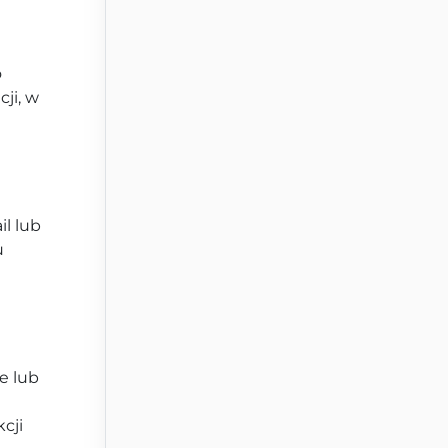
o
ji, w
l lub
u
e lub
cji