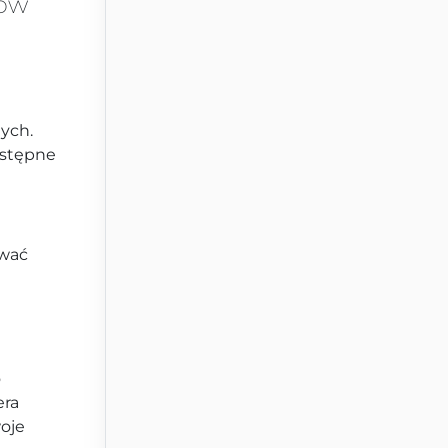
ków
nych.
ostępne
ować
o
era
oje