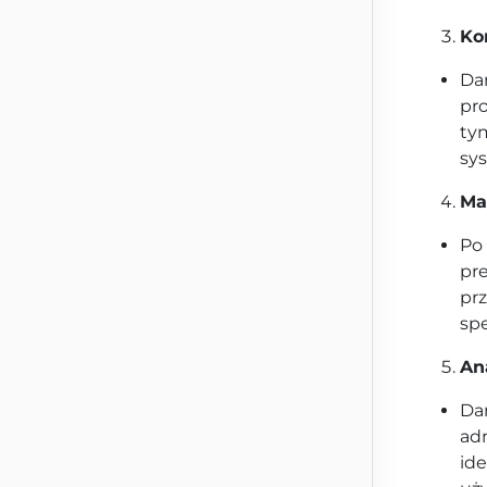
Ko
Da
pr
ty
sy
Ma
Po 
pr
prz
spe
Ana
Dan
adr
id