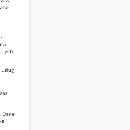
ów w
zane
e
nta
wanych
 usług.
rzez
). Dane
a i