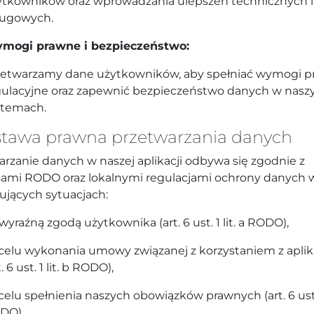
ytkowników oraz wprowadzania ulepszeń technicznych i
ługowych.
mogi prawne i bezpieczeństwo:
zetwarzamy dane użytkowników, aby spełniać wymogi p
gulacyjne oraz zapewnić bezpieczeństwo danych w nasz
stemach.
tawa prawna przetwarzania danych
arzanie danych w naszej aplikacji odbywa się zgodnie z
sami RODO oraz lokalnymi regulacjami ochrony danych 
ujących sytuacjach:
wyraźną zgodą użytkownika (art. 6 ust. 1 lit. a RODO),
celu wykonania umowy związanej z korzystaniem z aplika
t. 6 ust. 1 lit. b RODO),
elu spełnienia naszych obowiązków prawnych (art. 6 ust. 1
DO),