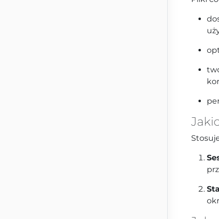
dos
uż
opt
tw
kor
per
Jaki
Stosuj
Se
prz
St
ok