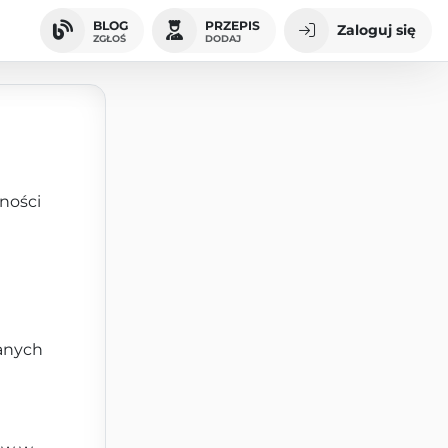
BLOG
PRZEPIS
Zaloguj się
ZGŁOŚ
DODAJ
ności
danych