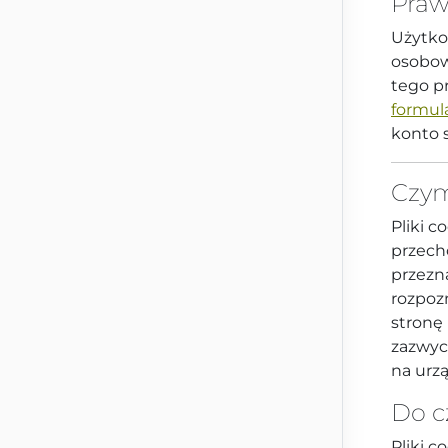
Praw
Użytko
osobow
tego p
formul
konto 
Czym
Pliki c
przech
przezn
rozpoz
stronę
zazwyc
na urz
Do c
Pliki c