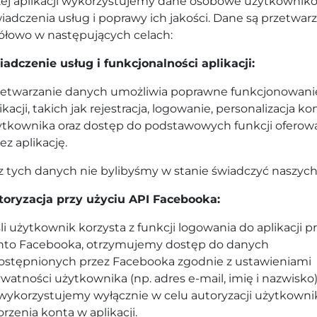
ej aplikacji wykorzystujemy dane osobowe użytkownik
iadczenia usług i poprawy ich jakości. Dane są przetwar
ółowo w następujących celach:
iadczenie usług i funkcjonalności aplikacji:
zetwarzanie danych umożliwia poprawne funkcjonowani
ikacji, takich jak rejestracja, logowanie, personalizacja ko
ytkownika oraz dostęp do podstawowych funkcji ofero
ez aplikację.
z tych danych nie bylibyśmy w stanie świadczyć naszych
toryzacja przy użyciu API Facebooka:
li użytkownik korzysta z funkcji logowania do aplikacji p
nto Facebooka, otrzymujemy dostęp do danych
ostępnionych przez Facebooka zgodnie z ustawieniami
watności użytkownika (np. adres e-mail, imię i nazwisko
wykorzystujemy wyłącznie w celu autoryzacji użytkownik
rzenia konta w aplikacji.