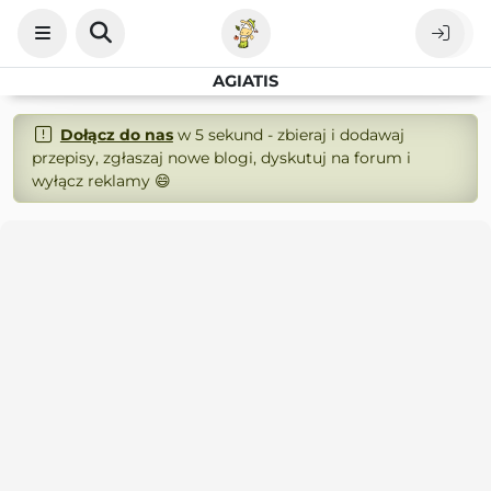
AGIATIS
Dołącz do nas
w 5 sekund - zbieraj i dodawaj
przepisy, zgłaszaj nowe blogi, dyskutuj na forum i
wyłącz reklamy 😄