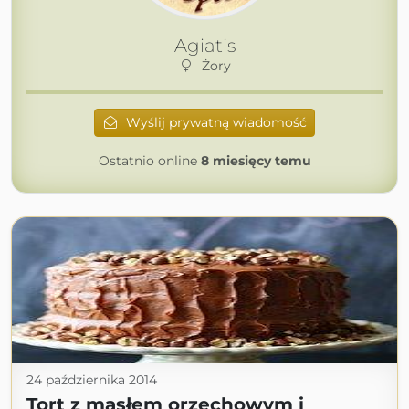
Agiatis
Żory
Wyślij prywatną wiadomość
Ostatnio online
8 miesięcy temu
24 października 2014
Tort z masłem orzechowym i