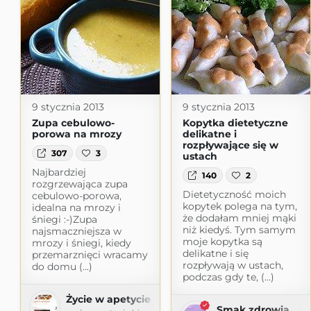
9 stycznia 2013
9 stycznia 2013
Zupa cebulowo-
Kopytka dietetyczne
porowa na mrozy
delikatne i
rozpływające się w
307
3
ustach
Najbardziej
140
2
rozgrzewająca zupa
Dietetyczność moich
cebulowo-porowa,
kopytek polega na tym,
idealna na mrozy i
że dodałam mniej mąki
śniegi :-)Zupa
niż kiedyś. Tym samym
najsmaczniejsza w
moje kopytka są
mrozy i śniegi, kiedy
delikatne i się
przemarznięci wracamy
rozpływają w ustach,
do domu (...)
podczas gdy te, (...)
Życie w apetycie
Smak zdrowia