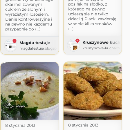
posiłek na słodko, z
skarmelizowanym
którego na pewno
cukrem ze słonym i
ucieszą się nie tylko
wyrazistym łososiem.
dzieci :) Placki zawierają
Danie kontrowersyjne i
w sobie kilka smaków
na pewno nie każdemu
(...)
przypadnie do (...)
Kruszynowe kucharze
Magda testuje
kruszynowe-kucharzenie.b
magdatestuje.blogspot.com
8 stycznia 2013
8 stycznia 2013