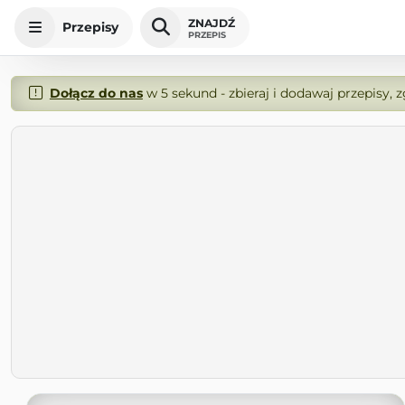
ZNAJDŹ
Przepisy
PRZEPIS
Dołącz do nas
w 5 sekund - zbieraj i dodawaj przepisy, 