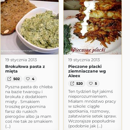
19 stycznia 2013
19 stycznia 2013
Brokułowa pasta z
Pieczone placki
mięta
ziemniaczane wg
Aleex
502
4
520
5
Pyszna pasta do chleba
Ten tydzień był jakimś
na bazie twarogu i
nieporozumieniem.
brokuła z dodatkiem
Miałam mnóstwo pracy
mięty . Smakiem
w szkole: ciągłe
troszkę przypomina
spotkania, rozmowy,
farsz do ruskich
załatwianie setek spraw.
pierogów albo ja mam
Wczorajsze popołudnie
coś nie tak ze smakiem
(podobnie jak (...)
(...)