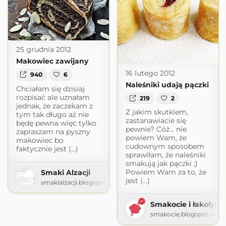
25 grudnia 2012
Makowiec zawijany
16 lutego 2012
940
6
Naleśniki udają pączki
Chciałam się dzisiaj
rozpisać ale uznałam
219
2
jednak, że zaczekam z
Z jakim skutkiem,
tym tak długo aż nie
zastanawiacie się
będę pewna więc tylko
pewnie? Cóż... nie
zapraszam na pyszny
powiem Wam, że
makowiec bo
cudownym sposobem
faktycznie jest (...)
sprawiłam, że naleśniki
smakują jak pączki ;)
Powiem Wam za to, że
Smaki Alzacji
jest (...)
smakialzacji.blogspot.com
Smakocie i łakołyki
smakocie.blogspot.com