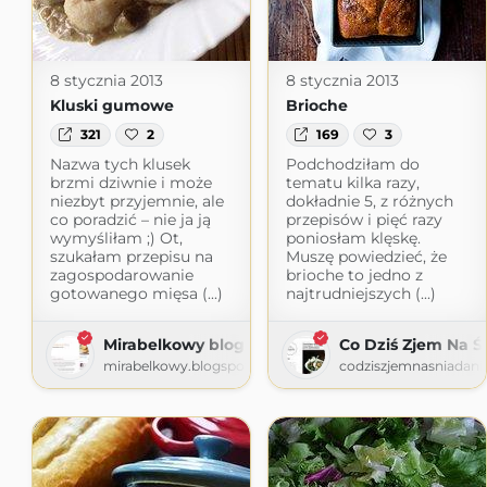
8 stycznia 2013
8 stycznia 2013
Kluski gumowe
Brioche
321
2
169
3
Nazwa tych klusek
Podchodziłam do
brzmi dziwnie i może
tematu kilka razy,
niezbyt przyjemnie, ale
dokładnie 5, z różnych
co poradzić – nie ja ją
przepisów i pięć razy
wymyśliłam ;) Ot,
poniosłam klęskę.
szukałam przepisu na
Muszę powiedzieć, że
zagospodarowanie
brioche to jedno z
gotowanego mięsa (...)
najtrudniejszych (...)
Mirabelkowy blog
Co Dziś Zjem Na Ś
mirabelkowy.blogspot.com
codziszjemnasniadanie