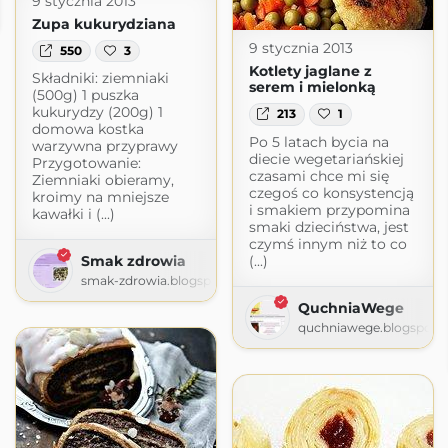
9 stycznia 2013
ot.com
Zupa kukurydziana
9 stycznia 2013
550
3
Kotlety jaglane z
Składniki: ziemniaki
serem i mielonką
(500g) 1 puszka
kukurydzy (200g) 1
213
1
domowa kostka
Po 5 latach bycia na
warzywna przyprawy
diecie wegetariańskiej
Przygotowanie:
czasami chce mi się
Ziemniaki obieramy,
czegoś co konsystencją
kroimy na mniejsze
i smakiem przypomina
kawałki i (...)
smaki dzieciństwa, jest
czymś innym niż to co
(...)
Smak zdrowia
smak-zdrowia.blogspot.com
QuchniaWege
quchniawege.blogspot.