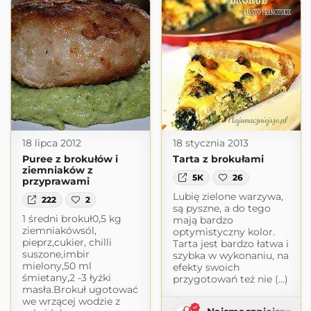
18 lipca 2012
18 stycznia 2013
Puree z brokułów i
Tarta z brokułami
ziemniaków z
5K
26
przyprawami
Lubię zielone warzywa,
222
2
są pyszne, a do tego
1 średni brokuł0,5 kg
mają bardzo
ziemniakówsól,
optymistyczny kolor.
pieprz,cukier, chilli
Tarta jest bardzo łatwa i
suszone,imbir
szybka w wykonaniu, na
mielony,50 ml
efekty swoich
śmietany,2 -3 łyżki
przygotowań też nie (...)
masła.Brokuł ugotować
we wrzącej wodzie z