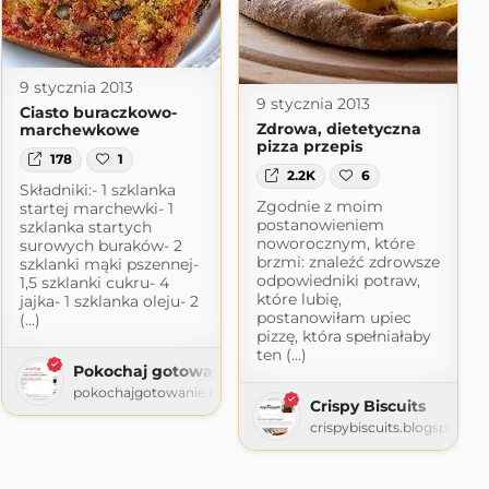
9 stycznia 2013
9 stycznia 2013
Ciasto buraczkowo-
Zdrowa, dietetyczna
marchewkowe
pizza przepis
178
1
2.2K
6
Składniki:- 1 szklanka
Zgodnie z moim
startej marchewki- 1
postanowieniem
szklanka startych
noworocznym, które
surowych buraków- 2
brzmi: znaleźć zdrowsze
szklanki mąki pszennej-
odpowiedniki potraw,
1,5 szklanki cukru- 4
które lubię,
jajka- 1 szklanka oleju- 2
postanowiłam upiec
(...)
pizzę, która spełniałaby
ten (...)
com
Pokochaj gotowanie
pokochajgotowanie.blogspot.com
Crispy Biscuits
crispybiscuits.blogspot.co