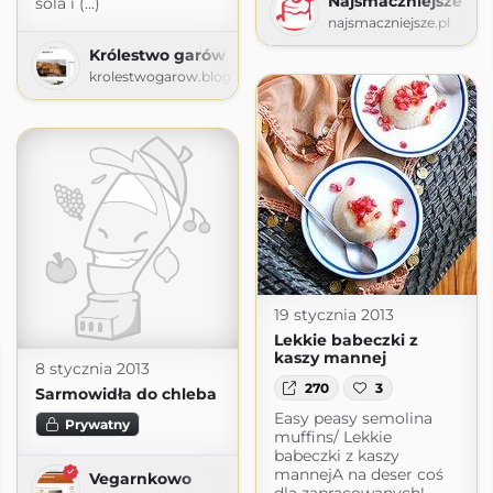
Najsmaczniejsze
sola i (...)
najsmaczniejsze.pl
Królestwo garów
krolestwogarow.blogspot.com
19 stycznia 2013
Lekkie babeczki z
kaszy mannej
8 stycznia 2013
270
3
Sarmowidła do chleba
Easy peasy semolina
Prywatny
muffins/ Lekkie
babeczki z kaszy
mannejA na deser coś
Vegarnkowo
dla zapracowanych!