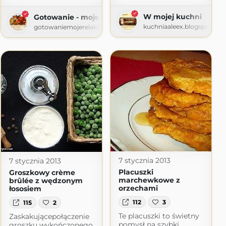
W mojej kuchni
Gotowanie - moje relaksowanie
kuchniaaleex.blogspot.co
gotowaniemojerelaksowanie.blogspot.com
7 stycznia 2013
7 stycznia 2013
Placuszki
Groszkowy crème
marchewkowe z
brûlée z wędzonym
orzechami
łososiem
112
3
115
2
Te placuszki to świetny
Zaskakującepołączenie
pomysł na szybki
groszku wykończonego