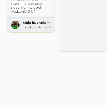
ryżem na wędzące .
składniki - kawałek
wędzonki-3 (...)
Moja kuchnia Malutka
mojakuchniamalutka.blogspot.com