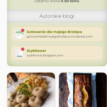
Ostatnio online
6 lat temu
Autorskie blogi
Gotowanie dla mojego Brzdąca
gotowaniedlamojegobrzdaca.wordpress.com
Szybkowar
szybkowar.blogspot.com