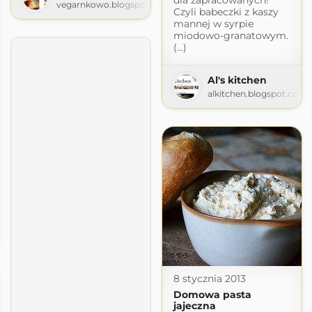
vegarnkowo.blogspot.com
Czyli babeczki z kaszy
mannej w syrpie
miodowo-granatowym.
(...)
Al's kitchen
alkitchen.blogspot.com
niadanie
.pl
8 stycznia 2013
Domowa pasta
jajeczna