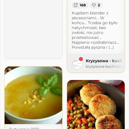
168
2
Kupiłam blender z
akcesoriami... W
końcu... Trzeba go było
natychmiast, bez
zwłoki, nie jutro
przetestować...
Najpierw rozdrabniacz...
Powstała pyszna i (...)
Kryzysowa - kuchn
kryzysowa-kuchniadom