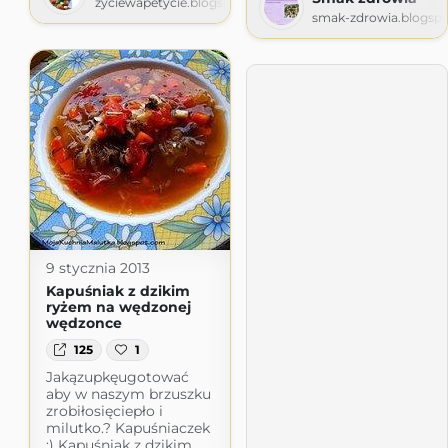
zyciewapetycie.blogspot.com
smak-zdrowia.blogsp
9 stycznia 2013
Kapuśniak z dzikim
ryżem na wędzonej
wędzonce
125
1
Jakązupkęugotować
aby w naszym brzuszku
zrobiłosięciepło i
milutko.? Kapuśniaczek
:) Kapuśniak z dzikim