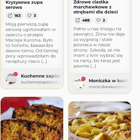
Zdrowe ciastka
Kryzysowa zupa
marchewkowe z
serowa
otrębami dla dzieci
163
3
488
2
Moją pierwszą zupę
Pełno u nas śniegu na
serową ugotowałam w
zewnątrz. Zima nie daje
oparciu o przepis
za wygraną i stale
Macieja Kuronia. Było
powraca w nasze
to hohoho, baaaardzo
strony. Szkoda, ze nie
dawno temu. Od tamtej
mam z kim wybrać się
pory wprowadziłam do
na narty, bo teraz jest
receptury nieco (...)
ia domowa
pewnie (...)
owa.blogspot.com
Kuchenne zapiski Edyty
Moniczka w kuchni
kuchennezapiskiedyty.blogspot.com
moniczkawkuchni.blogspo