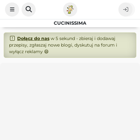
CUCINISSIMA
Dołącz do nas
w 5 sekund - zbieraj i dodawaj
przepisy, zgłaszaj nowe blogi, dyskutuj na forum i
wyłącz reklamy 😄