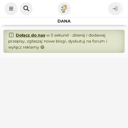
DANA
Dołącz do nas
w 5 sekund - zbieraj i dodawaj
przepisy, zgłaszaj nowe blogi, dyskutuj na forum i
wyłącz reklamy 😄