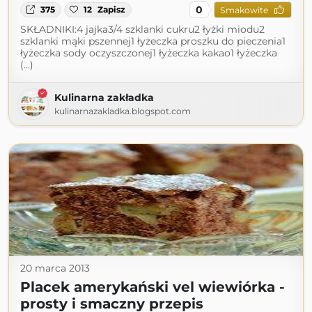
0
375
12
Zapisz
Smakowite
SKŁADNIKI:4 jajka3/4 szklanki cukru2 łyżki miodu2
szklanki mąki pszennej1 łyżeczka proszku do pieczenia1
łyżeczka sody oczyszczonej1 łyżeczka kakao1 łyżeczka
(...)
Kulinarna zakładka
kulinarnazakladka.blogspot.com
20 marca 2013
Placek amerykański vel wiewiórka -
prosty i smaczny przepis