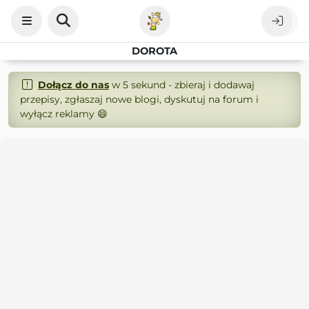
DOROTA
Dołącz do nas
w 5 sekund - zbieraj i dodawaj
przepisy, zgłaszaj nowe blogi, dyskutuj na forum i
wyłącz reklamy 😄