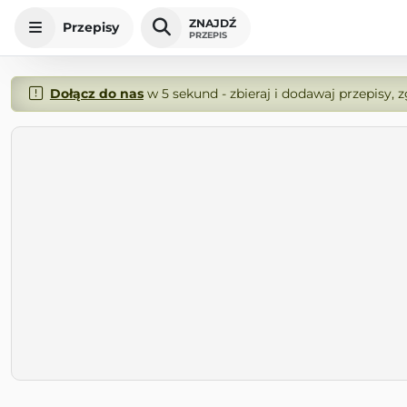
ZNAJDŹ
Przepisy
PRZEPIS
Dołącz do nas
w 5 sekund - zbieraj i dodawaj przepisy, 