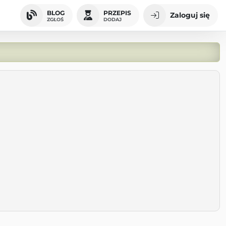
BLOG
PRZEPIS
Zaloguj się
ZGŁOŚ
DODAJ