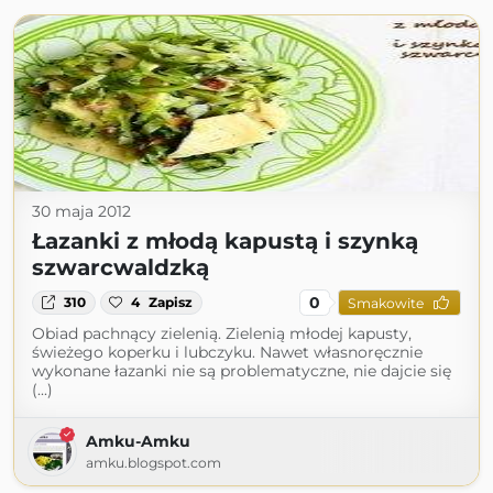
30 maja 2012
Łazanki z młodą kapustą i szynką
szwarcwaldzką
0
310
4
Zapisz
Smakowite
Obiad pachnący zielenią. Zielenią młodej kapusty,
świeżego koperku i lubczyku. Nawet własnoręcznie
wykonane łazanki nie są problematyczne, nie dajcie się
(...)
Amku-Amku
amku.blogspot.com