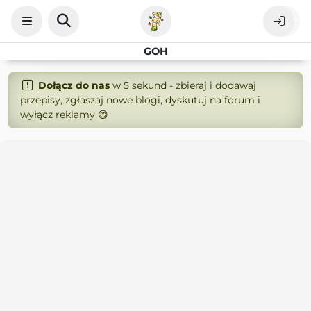
GOH
Dołącz do nas
w 5 sekund - zbieraj i dodawaj
przepisy, zgłaszaj nowe blogi, dyskutuj na forum i
wyłącz reklamy 😄