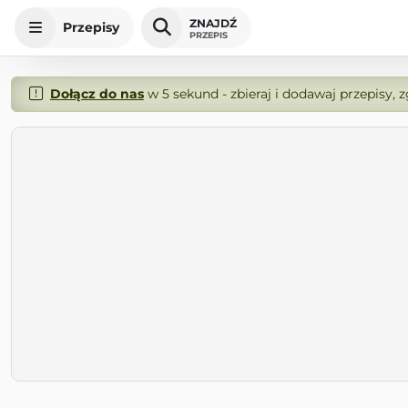
ZNAJDŹ
Przepisy
PRZEPIS
Dołącz do nas
w 5 sekund - zbieraj i dodawaj przepisy, 