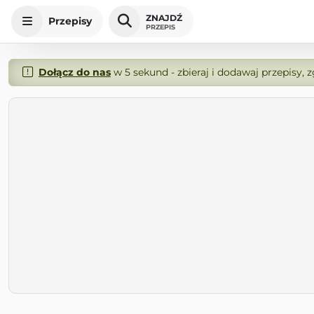
ZNAJDŹ
Przepisy
PRZEPIS
Dołącz do nas
w 5 sekund - zbieraj i dodawaj przepisy, 