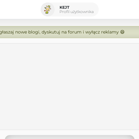
KEJT
Profil użytkownika
zgłaszaj nowe blogi, dyskutuj na forum i wyłącz reklamy 😄