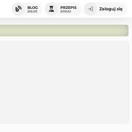
BLOG
PRZEPIS
Zaloguj się
ZGŁOŚ
DODAJ