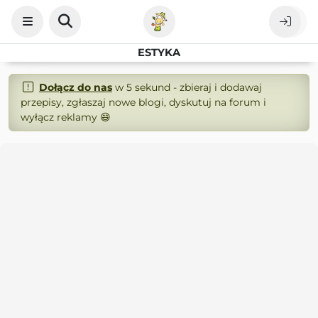
ESTYKA
Dołącz do nas
w 5 sekund - zbieraj i dodawaj
przepisy, zgłaszaj nowe blogi, dyskutuj na forum i
wyłącz reklamy 😄