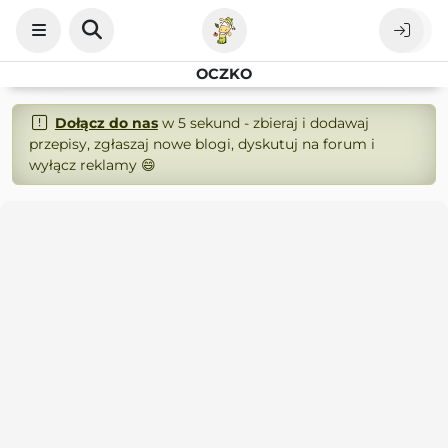
OCZKO
Dołącz do nas
w 5 sekund - zbieraj i dodawaj
przepisy, zgłaszaj nowe blogi, dyskutuj na forum i
wyłącz reklamy 😄