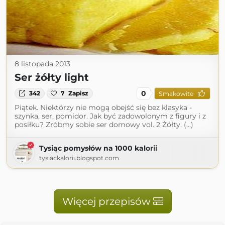
8 listopada 2013
Ser żółty light
0
342
7
Zapisz
Smakowite
Piątek. Niektórzy nie mogą obejść się bez klasyka -
szynka, ser, pomidor. Jak być zadowolonym z figury i z
posiłku? Zróbmy sobie ser domowy vol. 2 Żółty. (...)
Tysiąc pomysłów na 1000 kalorii
tysiackalorii.blogspot.com
Więcej przepisów