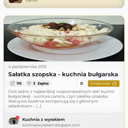
4 października 2015
Sałatka szopska - kuchnia bułgarska
0
115
3
Zapisz
Smakowite
Dziś jedno z najbardziej rozpoznawalnych dań kuchni
bułgarskiej - шопска салата, czyli sałatka szopska.
Warzywa świetnie komponują się z głównym
składnikiem - (...)
Kuchnia z wyrakiem
kuchniazwyrakiem.blogspot.com