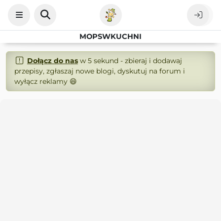
MOPSWKUCHNI
Dołącz do nas
w 5 sekund - zbieraj i dodawaj
przepisy, zgłaszaj nowe blogi, dyskutuj na forum i
wyłącz reklamy 😄