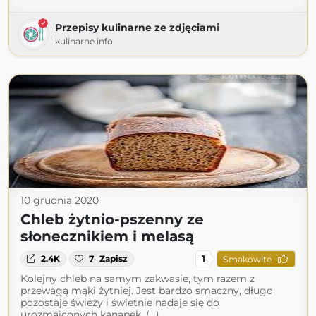
Przepisy kulinarne ze zdjęciami
kulinarne.info
10 grudnia 2020
Chleb żytnio-pszenny ze
słonecznikiem i melasą
1
2.4K
7
Zapisz
Smakowite
Kolejny chleb na samym zakwasie, tym razem z
przewagą mąki żytniej. Jest bardzo smaczny, długo
pozostaje świeży i świetnie nadaje się do
urozmaiconych kanapek. (...)