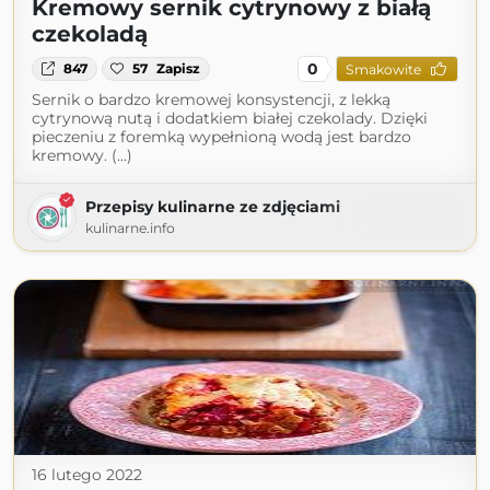
Kremowy sernik cytrynowy z białą
czekoladą
0
847
57
Zapisz
Smakowite
Sernik o bardzo kremowej konsystencji, z lekką
cytrynową nutą i dodatkiem białej czekolady. Dzięki
pieczeniu z foremką wypełnioną wodą jest bardzo
kremowy. (...)
Przepisy kulinarne ze zdjęciami
kulinarne.info
16 lutego 2022