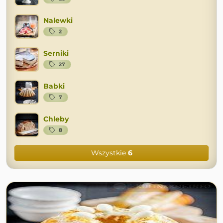
Nalewki
2
Serniki
27
Babki
7
Chleby
8
Wszystkie
6