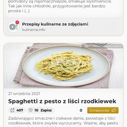
pomidory są najsmaczniejsze, smakuje wyśmienicie.
Tak jak inne chłodniki, przygotowanie jest bardzo
proste i (...)
Przepisy kulinarne ze zdjęciami
kulinarne.info
21 września 2021
Spaghetti z pesto z liści rzodkiewek
0
407
10
Zapisz
Smakowite
Zadziwiająco smaczne i ciekawe danie, powstaje z liści
rzodkiewek, które zwykle wyrzucamy. Ważne, aby pesto