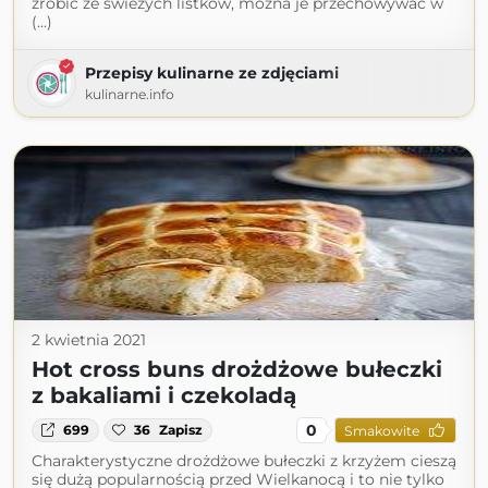
zrobić ze świeżych listków, można je przechowywać w
(...)
Przepisy kulinarne ze zdjęciami
kulinarne.info
2 kwietnia 2021
Hot cross buns drożdżowe bułeczki
z bakaliami i czekoladą
0
699
36
Zapisz
Smakowite
Charakterystyczne drożdżowe bułeczki z krzyżem cieszą
się dużą popularnością przed Wielkanocą i to nie tylko