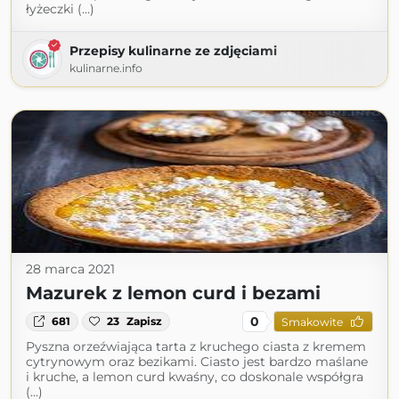
łyżeczki (...)
Przepisy kulinarne ze zdjęciami
kulinarne.info
28 marca 2021
Mazurek z lemon curd i bezami
0
681
23
Zapisz
Smakowite
Pyszna orzeźwiająca tarta z kruchego ciasta z kremem
cytrynowym oraz bezikami. Ciasto jest bardzo maślane
i kruche, a lemon curd kwaśny, co doskonale współgra
(...)