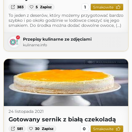
1
383
5
Zapisz
Smakowite
To jeden z deserów, który możemy przygotować bardzo
szybko i po około godzinie w lodówce cieszyć się jego
smakiem. Do środka można dodać dowolne owoce, (...)
Przepisy kulinarne ze zdjęciami
kulinarne.info
24 listopada 2021
Gotowany sernik z białą czekoladą
0
581
30
Zapisz
Smakowite