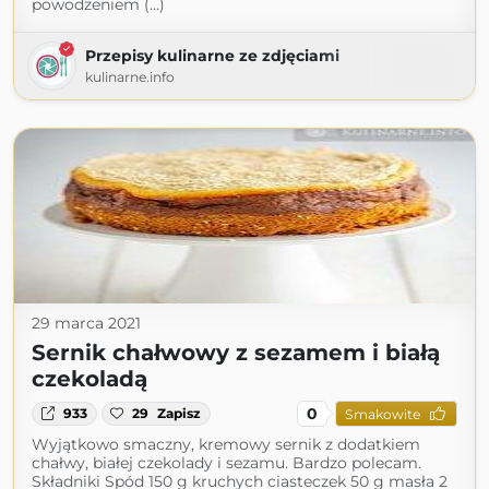
powodzeniem (...)
Przepisy kulinarne ze zdjęciami
kulinarne.info
29 marca 2021
Sernik chałwowy z sezamem i białą
czekoladą
0
933
29
Zapisz
Smakowite
Wyjątkowo smaczny, kremowy sernik z dodatkiem
chałwy, białej czekolady i sezamu. Bardzo polecam.
Składniki Spód 150 g kruchych ciasteczek 50 g masła 2