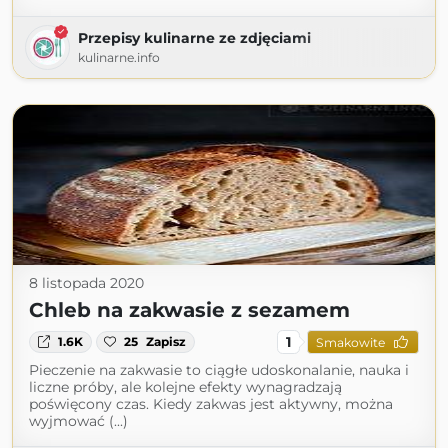
Przepisy kulinarne ze zdjęciami
kulinarne.info
8 listopada 2020
Chleb na zakwasie z sezamem
1
1.6K
25
Zapisz
Smakowite
Pieczenie na zakwasie to ciągłe udoskonalanie, nauka i
liczne próby, ale kolejne efekty wynagradzają
poświęcony czas. Kiedy zakwas jest aktywny, można
wyjmować (...)