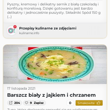
Pyszny, kremowy i delikatny sernik z białą czekoladą i
konfiturą morelową. Dzięki gotowaniu jest bardzo
delikatny i jednocześnie puszysty. Składniki Spód 150 g
(...)
Przepisy kulinarne ze zdjęciami
kulinarne.info
17 listopada 2021
Barszcz biały z jajkiem i chrzanem
0
204
9
Zapisz
Smakowite
Zupa, która doskonale sprawdzi się na wielkanocnym