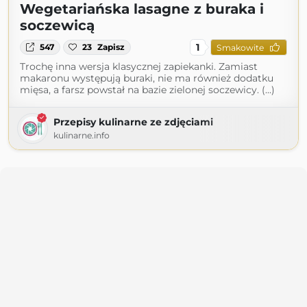
Wegetariańska lasagne z buraka i
soczewicą
1
547
23
Zapisz
Smakowite
Trochę inna wersja klasycznej zapiekanki. Zamiast
makaronu występują buraki, nie ma również dodatku
mięsa, a farsz powstał na bazie zielonej soczewicy. (...)
Przepisy kulinarne ze zdjęciami
kulinarne.info