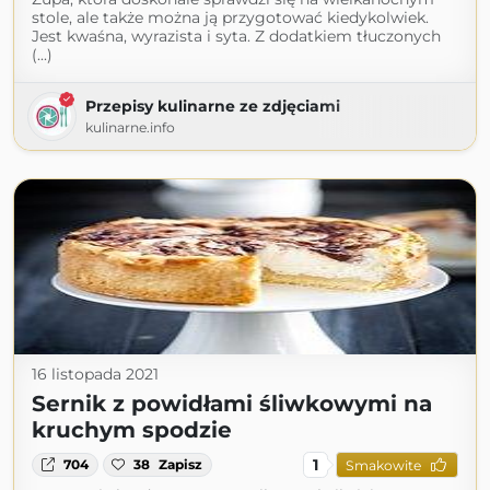
stole, ale także można ją przygotować kiedykolwiek.
Jest kwaśna, wyrazista i syta. Z dodatkiem tłuczonych
(...)
Przepisy kulinarne ze zdjęciami
kulinarne.info
16 listopada 2021
Sernik z powidłami śliwkowymi na
kruchym spodzie
1
704
38
Zapisz
Smakowite