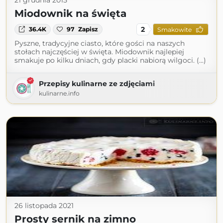
21 grudnia 2015
Miodownik na święta
2
36.4K
97
Zapisz
Smakowite
Pyszne, tradycyjne ciasto, które gości na naszych
stołach najczęściej w święta. Miodownik najlepiej
smakuje po kilku dniach, gdy placki nabiorą wilgoci. (...)
Przepisy kulinarne ze zdjęciami
kulinarne.info
26 listopada 2021
Prosty sernik na zimno