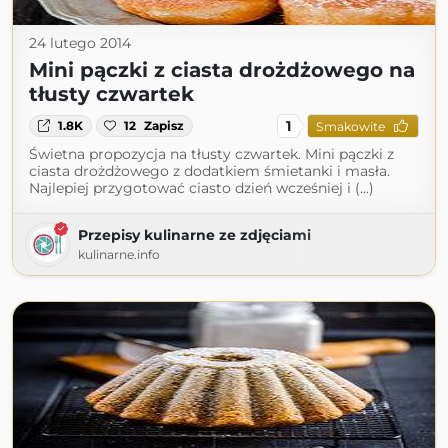
24 lutego 2014
Mini pączki z ciasta drożdżowego na
tłusty czwartek
1
1.8K
12
Zapisz
Smakowite
Świetna propozycja na tłusty czwartek. Mini pączki z
ciasta drożdżowego z dodatkiem śmietanki i masła.
Najlepiej przygotować ciasto dzień wcześniej i (...)
Przepisy kulinarne ze zdjęciami
kulinarne.info