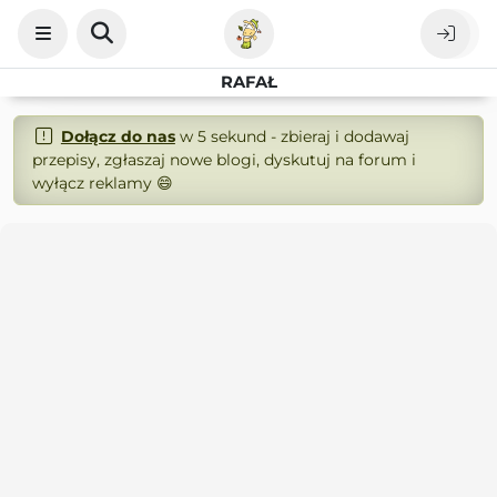
RAFAŁ
Dołącz do nas
w 5 sekund - zbieraj i dodawaj
przepisy, zgłaszaj nowe blogi, dyskutuj na forum i
wyłącz reklamy 😄