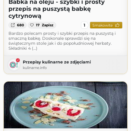
Babka na oleju - szybki i prosty
przepis na puszystą babkę
cytrynową
1
680
17
Zapisz
Smakowite
Bardzo polecam prosty i szybki przepis na puszystą i
smaczną babkę. Doskonale sprawdzi się na
świątecznym stole jak i do popołudniowej herbaty.
Składniki 4 (...)
Przepisy kulinarne ze zdjęciami
kulinarne.info