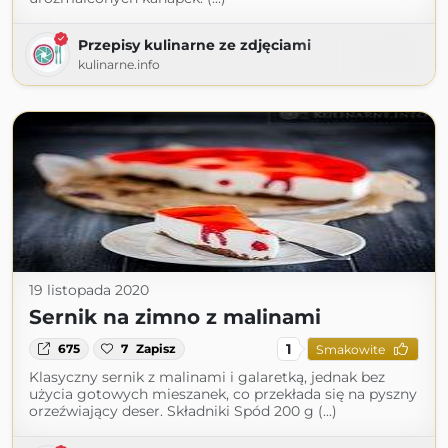
Przepisy kulinarne ze zdjęciami
kulinarne.info
19 listopada 2020
Sernik na zimno z malinami
1
675
7
Zapisz
Smakowite
Klasyczny sernik z malinami i galaretką, jednak bez
użycia gotowych mieszanek, co przekłada się na pyszny
orzeźwiający deser. Składniki Spód 200 g (...)