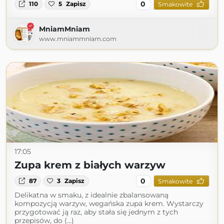
0
110
5
Zapisz
Smakowite
MniamMniam
www.mniammniam.com
17:05
Zupa krem z białych warzyw
0
87
3
Zapisz
Smakowite
Delikatna w smaku, z idealnie zbalansowaną
kompozycją warzyw, wegańska zupa krem. Wystarczy
przygotować ją raz, aby stała się jednym z tych
przepisów, do (...)