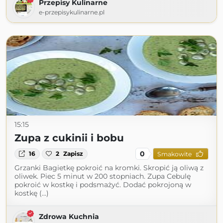
Przepisy Kulinarne
e-przepisykulinarne.pl
15:15
Zupa z cukinii i bobu
0
16
2
Zapisz
Smakowite
Grzanki Bagietkę pokroić na kromki. Skropić ją oliwą z
oliwek. Piec 5 minut w 200 stopniach. Zupa Cebulę
pokroić w kostkę i podsmażyć. Dodać pokrojoną w
kostkę (...)
Zdrowa Kuchnia