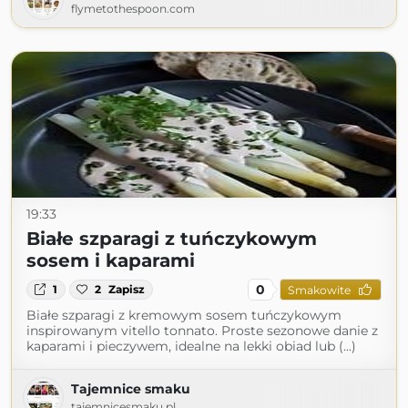
flymetothespoon.com
19:33
Białe szparagi z tuńczykowym
sosem i kaparami
0
1
2
Zapisz
Smakowite
Białe szparagi z kremowym sosem tuńczykowym
inspirowanym vitello tonnato. Proste sezonowe danie z
kaparami i pieczywem, idealne na lekki obiad lub (...)
Tajemnice smaku
tajemnicesmaku.pl