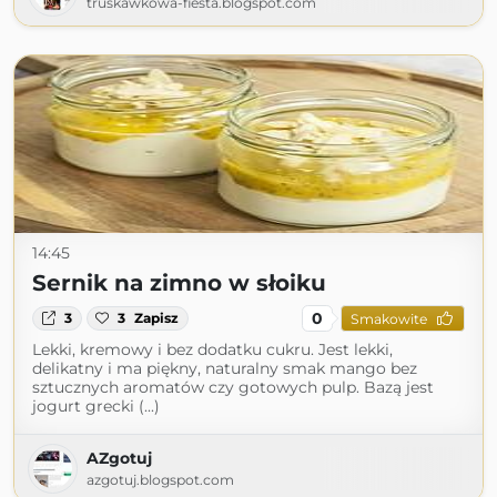
truskawkowa-fiesta.blogspot.com
14:45
Sernik na zimno w słoiku
0
3
3
Zapisz
Smakowite
Lekki, kremowy i bez dodatku cukru. Jest lekki,
delikatny i ma piękny, naturalny smak mango bez
sztucznych aromatów czy gotowych pulp. Bazą jest
jogurt grecki (...)
AZgotuj
azgotuj.blogspot.com