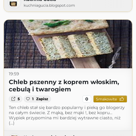
kuchniagucia.blogspot.com
19:59
Chleb pszenny z koprem włoskim,
cebulą i twarogiem
0
5
1
Zapisz
Smakowite
Ten chleb stał się bardzo popularny i pieką go blogerzy
na całym świecie. Z mąką, bez mąki !, bez kopru…
Wypiek przypomina mi bardziej wytrawne ciasto, niż
(...)