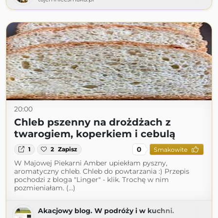
20:00
Chleb pszenny na drożdżach z
twarogiem, koperkiem i cebulą
0
1
2
Zapisz
Smakowite
W Majowej Piekarni Amber upiekłam pyszny,
aromatyczny chleb. Chleb do powtarzania :) Przepis
pochodzi z bloga "Linger" - klik. Trochę w nim
pozmieniałam. (...)
Akacjowy blog. W podróży i w kuchni.