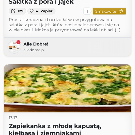
Sałatka z pora i jajek
1
129
4
Zapisz
Smakowite
Prosta, smaczna i bardzo łatwa w przygotowaniu
sałatka z pora i jajek, która doskonale sprawdzi się na
wiele okazji. Można ją przygotować na lekki obiad, (...)
Alle Dobre!
alledobre.pl
13:13
Zapiekanka z młodą kapustą,
kiełbasą i ziemniakami