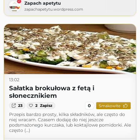
Zapach apetytu
zapachapetytu.wordpress.com
13:02
Sałatka brokułowa z fetą i
słonecznikiem
0
23
2
Zapisz
Smakowite
Przepis bardzo prosty, kilka składników, ale często do
niej wracam. Czasem dodaję do niej jeszcze
podsmażonego kurczaka, lub koktajlowe pomidorki. Ale
często (...)