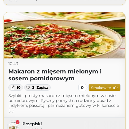
10:43
Makaron z mięsem mielonym i
sosem pomidorowym
0
10
2
Zapisz
Smakowite
Szybki i prosty makaron z mięsem mielonym w sosie
pomidorowym. Pyszny pomysł na rodzinny obiad z
indykiem, passatą i parmezanem gotowy w kilkanaście
(...)
Przepiski