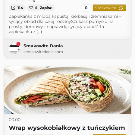
0
114
5
Zapisz
Smakowite
Zapiekanka z młodą kapustą, kiełbasą i ziemniakami –
sycący obiad dla całej rodzinySzukasz pomysłu na
prosty, domowy i naprawdę sycący obiad? Ta
zapiekanka z (...)
Smakowite Dania
smakowitedania.com
00:00
Wrap wysokobiałkowy z tuńczykiem