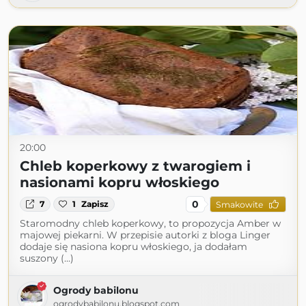
20:00
Chleb koperkowy z twarogiem i
nasionami kopru włoskiego
0
7
1
Zapisz
Smakowite
Staromodny chleb koperkowy, to propozycja Amber w
majowej piekarni. W przepisie autorki z bloga Linger
dodaje się nasiona kopru włoskiego, ja dodałam
suszony (...)
Ogrody babilonu
ogrodybabilonu.blogspot.com