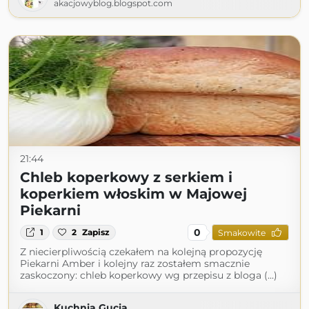
akacjowyblog.blogspot.com
21:44
Chleb koperkowy z serkiem i
koperkiem włoskim w Majowej
Piekarni
0
1
2
Zapisz
Smakowite
Z niecierpliwością czekałem na kolejną propozycję
Piekarni Amber i kolejny raz zostałem smacznie
zaskoczony: chleb koperkowy wg przepisu z bloga (...)
Kuchnia Gucia