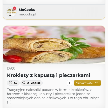
MeCooks
mecooks.pl
12:55
Krokiety z kapustą i pieczarkami
1
52
2
Zapisz
Smakowite
Tradycyjne naleśniki podane w formie krokietów, z
farszem z kiszonej kapusty i pieczarek to jedno ze
smaczniejszych dań naleśnikowych. Do tego chrupiąca
(...)