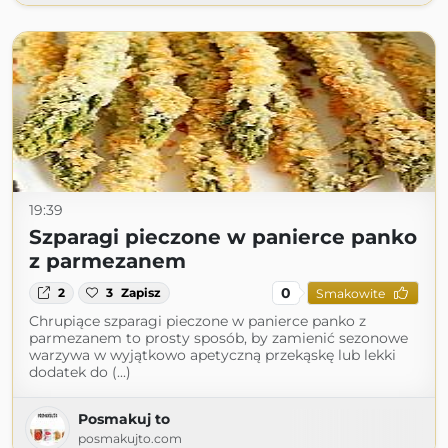
19:39
Szparagi pieczone w panierce panko
z parmezanem
0
2
3
Zapisz
Smakowite
Chrupiące szparagi pieczone w panierce panko z
parmezanem to prosty sposób, by zamienić sezonowe
warzywa w wyjątkowo apetyczną przekąskę lub lekki
dodatek do (...)
Posmakuj to
posmakujto.com