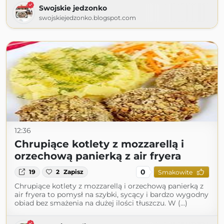
Swojskie jedzonko
swojskiejedzonko.blogspot.com
12:36
Chrupiące kotlety z mozzarellą i
orzechową panierką z air fryera
0
19
2
Zapisz
Smakowite
Chrupiące kotlety z mozzarellą i orzechową panierką z
air fryera to pomysł na szybki, sycący i bardzo wygodny
obiad bez smażenia na dużej ilości tłuszczu. W (...)