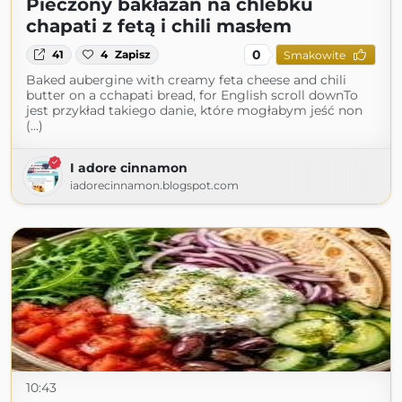
Pieczony bakłażan na chlebku
chapati z fetą i chili masłem
0
41
4
Zapisz
Smakowite
Baked aubergine with creamy feta cheese and chili
butter on a cchapati bread, for English scroll downTo
jest przykład takiego danie, które mogłabym jeść non
(...)
I adore cinnamon
iadorecinnamon.blogspot.com
10:43