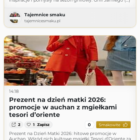
inspiracje i pomysły na sezon grillowy. Grill Jamiego (...)
Tajemnice smaku
tajemnicesmaku.pl
14:18
Prezent na dzień matki 2026:
promocje w auchan z mgiełkami
tesori d’oriente
0
2
1
Zapisz
Smakowite
Prezent na Dzień Matki 2026: hitowe promocje w
Auchan. Wśród nich kultowe mgiełki Tesori d’Oriente za