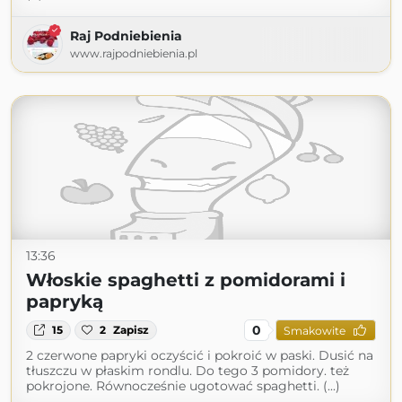
Raj Podniebienia
www.rajpodniebienia.pl
13:36
Włoskie spaghetti z pomidorami i
papryką
0
15
2
Zapisz
Smakowite
2 czerwone papryki oczyścić i pokroić w paski. Dusić na
tłuszczu w płaskim rondlu. Do tego 3 pomidory. też
pokrojone. Równocześnie ugotować spaghetti. (...)