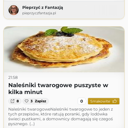
Pieprzyć z Fantazją
pieprzyczfantazja.pl
21:58
Naleśniki twarogowe puszyste w
kilka minut
0
8
3
Zapisz
Smakowite
Naleśniki twarogoweNaleśniki twarogowe to jeden z
tych przepisów, które ratują poranki, gdy lodówka
świeci pustkami, a domownicy domagają się czegoś
pysznego. (...)