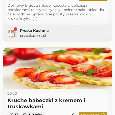
Domowy bigos z młodej kapusty z kiełbasą i
pomidorami to szybki, sycący i pełen smaku obiad dla
całej rodziny. Sprawdźcie prosty przepis krok po
kroku.Artykuł (...)
Prosta Kuchnia
prostakuchnia.pl
20:20
Kruche babeczki z kremem i
truskawkami
0
13
3
Zapisz
Smakowite