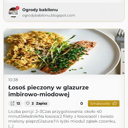
Ogrody babilonu
ogrodybabilonu.blogspot.com
10:38
Łosoś pieczony w glazurze
imbirowo-miodowej
0
12
2
Zapisz
Smakowite
Liczba porcji: 2–3Czas przygotowania: około 40
minutSkładnikiNa łososia:2 filety z łososiasól i świeżo
mielony pieprzGlazura:1½ łyżki miodu1 ząbek czosnku,
(...)