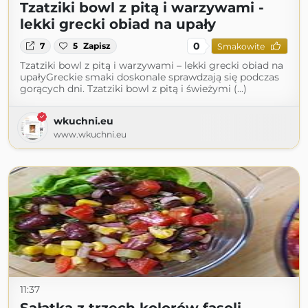
Tzatziki bowl z pitą i warzywami -
lekki grecki obiad na upały
0
7
5
Zapisz
Smakowite
Tzatziki bowl z pitą i warzywami – lekki grecki obiad na
upałyGreckie smaki doskonale sprawdzają się podczas
gorących dni. Tzatziki bowl z pitą i świeżymi (...)
wkuchni.eu
www.wkuchni.eu
11:37