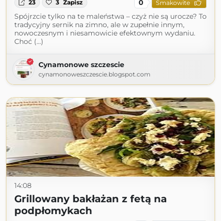
0
23
3
Zapisz
Smakowite
Spójrzcie tylko na te maleństwa – czyż nie są urocze? To
tradycyjny sernik na zimno, ale w zupełnie innym,
nowoczesnym i niesamowicie efektownym wydaniu.
Choć (...)
Cynamonowe szczescie
cynamonoweszczescie.blogspot.com
14:08
Grillowany bakłażan z fetą na
podpłomykach