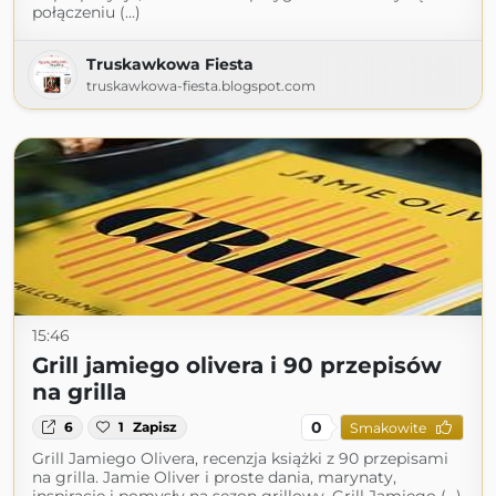
połączeniu (...)
Truskawkowa Fiesta
truskawkowa-fiesta.blogspot.com
15:46
Grill jamiego olivera i 90 przepisów
na grilla
0
6
1
Zapisz
Smakowite
Grill Jamiego Olivera, recenzja książki z 90 przepisami
na grilla. Jamie Oliver i proste dania, marynaty,