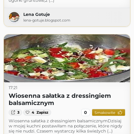
ogórki gruntowe,2 (...)
Lena Gotuje
lena-gotuje.blogspot.com
17:21
Wiosenna sałatka z dressingiem
balsamicznym
0
3
4
Zapisz
Smakowite
Wiosenna sałatka z dressingiem balsamicznymDzisiaj
w mojej kuchni postawiłam na połączenie, które nigdy
się nie nudzi. Czasem wystarczy kilka świeżych (...)