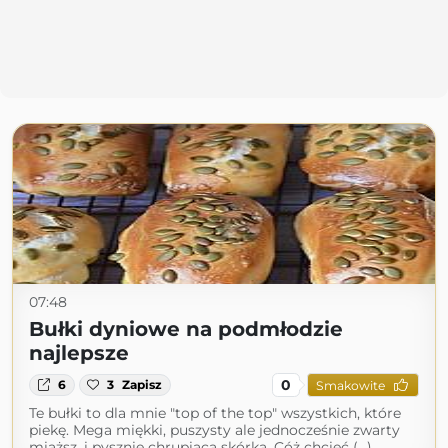
07:48
Bułki dyniowe na podmłodzie
najlepsze
0
6
3
Zapisz
Smakowite
Te bułki to dla mnie "top of the top" wszystkich, które
piekę. Mega miękki, puszysty ale jednocześnie zwarty
miąższ, i pysznie chrupiąca skórka. Cóż chcieć (...)