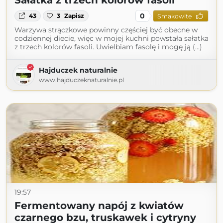
Sałatka z trzech kolorów fasoli
0
43
3
Zapisz
Smakowite
Warzywa strączkowe powinny częściej być obecne w
codziennej diecie, więc w mojej kuchni powstała sałatka
z trzech kolorów fasoli. Uwielbiam fasolę i mogę ją (...)
Hajduczek naturalnie
www.hajduczeknaturalnie.pl
19:57
Fermentowany napój z kwiatów
czarnego bzu, truskawek i cytryny