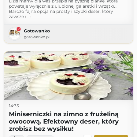
Dziś mamy dla was przepis na pyszną piankę, która
powstaje wyłącznie z ulubionej galaretki i wrzątku.
Bardzo fajna opcja na prosty i szybki deser, który
zawsze (...)
Gotowanko
gotowanko.pl
14:35
Miniserniczki na zimno z frużeliną
owocową. Efektowny deser, który
zrobisz bez wysiłku!