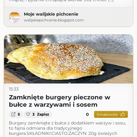
Moje walijskie pichcenie
walijskiepichcenie.blogspot.com
15:33
Zamknięte burgery pieczone w
bułce z warzywami i sosem
0
5
3
Zapisz
Smakowite
Burgery zamknięte z bułce z dodatkiem warzyw i sosu,
to fajna odmiana dla tradycyjnego
burgera.SKŁADNIKI:CIASTO:ZACZYN: 20g świeżych