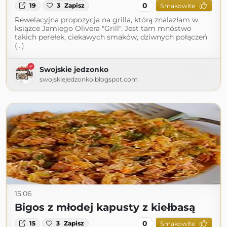
0
19
3
Zapisz
Smakowite
Rewelacyjna propozycja na grilla, którą znalazłam w
książce Jamiego Olivera "Grill". Jest tam mnóstwo
takich perełek, ciekawych smaków, dziwnych połączeń
(...)
Swojskie jedzonko
swojskiejedzonko.blogspot.com
15:06
Bigos z młodej kapusty z kiełbasą
0
15
3
Zapisz
Smakowite