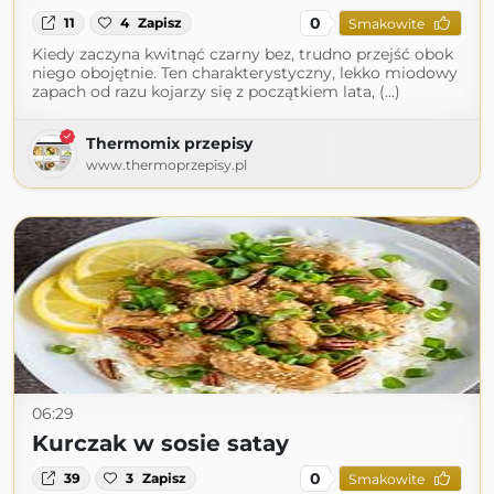
0
11
4
Zapisz
Smakowite
Kiedy zaczyna kwitnąć czarny bez, trudno przejść obok
niego obojętnie. Ten charakterystyczny, lekko miodowy
zapach od razu kojarzy się z początkiem lata, (...)
Thermomix przepisy
www.thermoprzepisy.pl
06:29
Kurczak w sosie satay
0
39
3
Zapisz
Smakowite