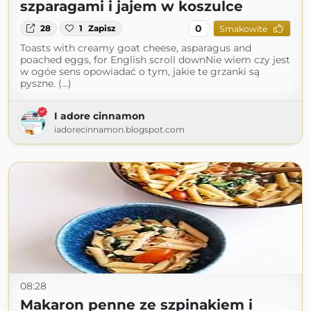
szparagami i jajem w koszulce
0
28
1
Zapisz
Smakowite
Toasts with creamy goat cheese, asparagus and
poached eggs, for English scroll downNie wiem czy jest
w ogóe sens opowiadać o tym, jakie te grzanki są
pyszne. (...)
I adore cinnamon
iadorecinnamon.blogspot.com
08:28
Makaron penne ze szpinakiem i