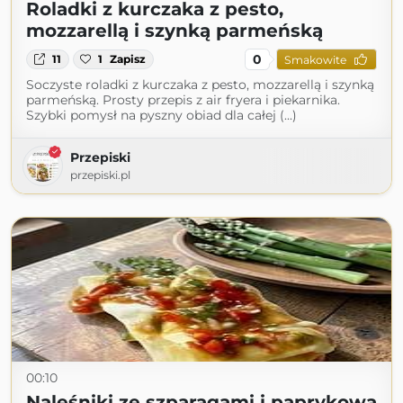
Roladki z kurczaka z pesto,
mozzarellą i szynką parmeńską
0
11
1
Zapisz
Smakowite
Soczyste roladki z kurczaka z pesto, mozzarellą i szynką
parmeńską. Prosty przepis z air fryera i piekarnika.
Szybki pomysł na pyszny obiad dla całej (...)
Przepiski
przepiski.pl
00:10
Naleśniki ze szparagami i paprykową