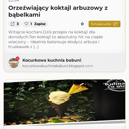
23:54
Orzeźwiający koktajl arbuzowy z
bąbelkami
0
3
1
Zapisz
Smakowite
Witajcie kochani.Dziś przepis na koktajl dla
dorosłych.Ten koktajl to absolutny hit na ciepłe
wieczory – idealnie balansuje słodycz arbuza i
truskawek z (...)
Kocurkowa kuchnia babuni
kocurkowakuchniababuni.blogspot.com