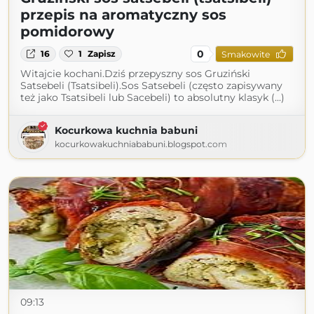
przepis na aromatyczny sos
pomidorowy
0
16
1
Zapisz
Smakowite
Witajcie kochani.Dziś przepyszny sos Gruziński
Satsebeli (Tsatsibeli).Sos Satsebeli (często zapisywany
też jako Tsatsibeli lub Sacebeli) to absolutny klasyk (...)
Kocurkowa kuchnia babuni
kocurkowakuchniababuni.blogspot.com
09:13