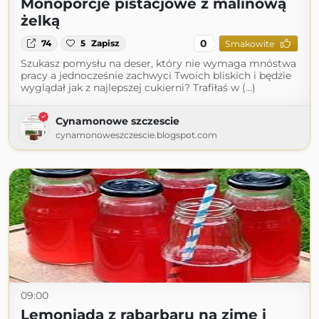
Monoporcje pistacjowe z malinową
żelką
0
74
5
Zapisz
Smakowite
Szukasz pomysłu na deser, który nie wymaga mnóstwa
pracy a jednocześnie zachwyci Twoich bliskich i będzie
wyglądał jak z najlepszej cukierni? Trafiłaś w (...)
Cynamonowe szczescie
cynamonoweszczescie.blogspot.com
09:00
Lemoniada z rabarbaru na zimę i