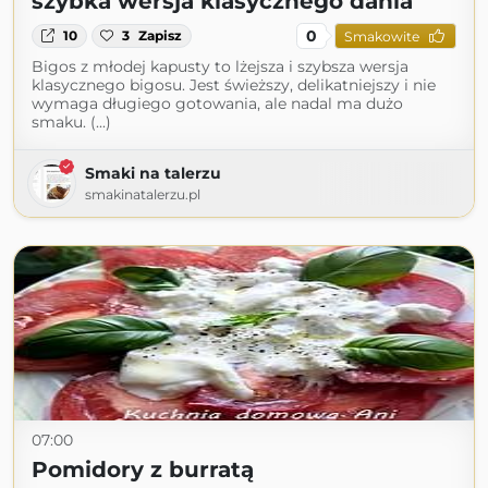
szybka wersja klasycznego dania
0
10
3
Zapisz
Smakowite
Bigos z młodej kapusty to lżejsza i szybsza wersja
klasycznego bigosu. Jest świeższy, delikatniejszy i nie
wymaga długiego gotowania, ale nadal ma dużo
smaku. (...)
Smaki na talerzu
smakinatalerzu.pl
07:00
Pomidory z burratą