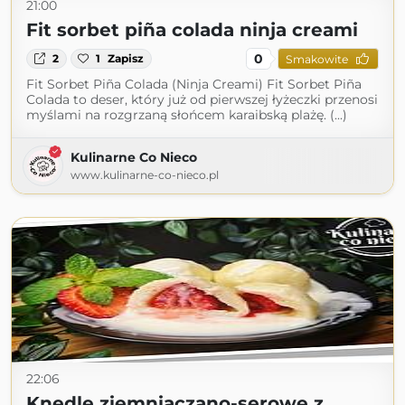
21:00
Fit sorbet piña colada ninja creami
0
2
1
Zapisz
Smakowite
Fit Sorbet Piña Colada (Ninja Creami) Fit Sorbet Piña
Colada to deser, który już od pierwszej łyżeczki przenosi
myślami na rozgrzaną słońcem karaibską plażę. (...)
Kulinarne Co Nieco
www.kulinarne-co-nieco.pl
22:06
Knedle ziemniaczano-serowe z