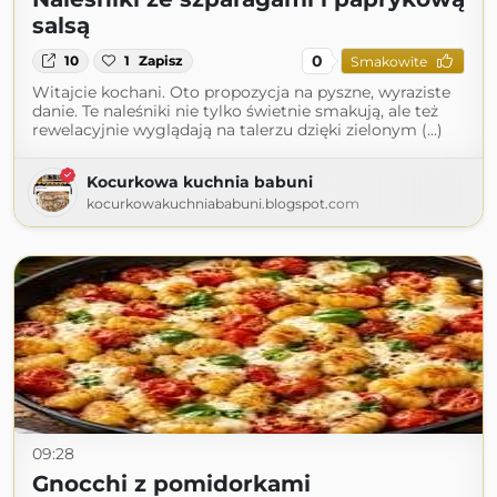
salsą
0
10
1
Zapisz
Smakowite
Witajcie kochani. Oto propozycja na pyszne, wyraziste
danie. Te naleśniki nie tylko świetnie smakują, ale też
rewelacyjnie wyglądają na talerzu dzięki zielonym (...)
Kocurkowa kuchnia babuni
kocurkowakuchniababuni.blogspot.com
09:28
Gnocchi z pomidorkami