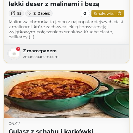
lekki deser z malinami i bezą
0
55
2
Zapisz
Smakowite
Malinowa chmurka to jedno z najpopularniejszych ciast
z malinami, które zachwyca lekką konsystencją i
wyjątkowym połączeniem smaków. Kruche ciasto,
delikatny (...)
Z marcepanem
zmarcepanem.com
06:42
Gulasz z schabu i karkówki