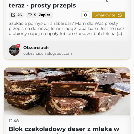
teraz - prosty przepis
0
26
5
Zapisz
Smakowite
Szukacie pomysłu na rabarbar? Mam dla Was prosty
przepis na domową lemoniadę z rabarbaru. Jest to nasz
ulubiony napój na upały lub do słoików i butelek na (...)
Obżarciuch
oobzarciuch.blogspot.com
12:48
Blok czekoladowy deser z mleka w