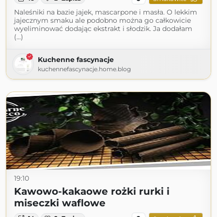
Naleśniki na bazie jajek, mascarpone i masła. O lekkim
jajecznym smaku ale podobno można go całkowicie
wyeliminować dodając ekstrakt i słodzik. Ja dodałam
(...)
Kuchenne fascynacje
kuchennefascynacje.home.blog
19:10
Kawowo-kakaowe rożki rurki i
miseczki waflowe