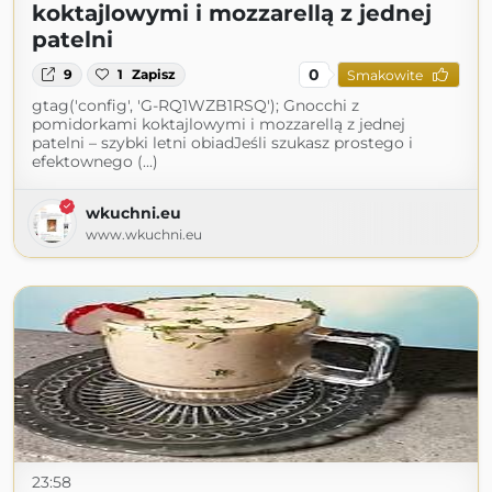
koktajlowymi i mozzarellą z jednej
patelni
0
9
1
Zapisz
Smakowite
gtag('config', 'G-RQ1WZB1RSQ'); Gnocchi z
pomidorkami koktajlowymi i mozzarellą z jednej
patelni – szybki letni obiadJeśli szukasz prostego i
efektownego (...)
wkuchni.eu
www.wkuchni.eu
23:58