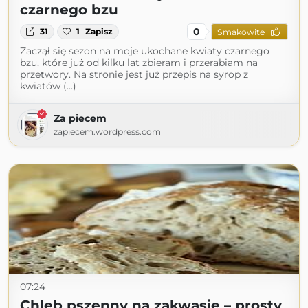
czarnego bzu
0
31
1
Zapisz
Smakowite
Zaczął się sezon na moje ukochane kwiaty czarnego
bzu, które już od kilku lat zbieram i przerabiam na
przetwory. Na stronie jest już przepis na syrop z
kwiatów (...)
Za piecem
zapiecem.wordpress.com
07:24
Chleb pszenny na zakwasie – prosty