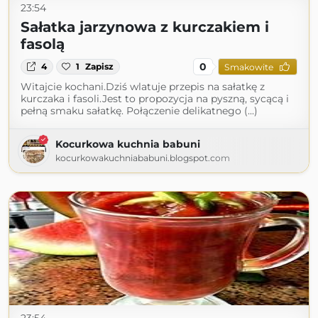
23:54
Sałatka jarzynowa z kurczakiem i
fasolą
0
4
1
Zapisz
Smakowite
Witajcie kochani.Dziś wlatuje przepis na sałatkę z
kurczaka i fasoli.Jest to propozycja na pyszną, sycącą i
pełną smaku sałatkę. Połączenie delikatnego (...)
Kocurkowa kuchnia babuni
kocurkowakuchniababuni.blogspot.com