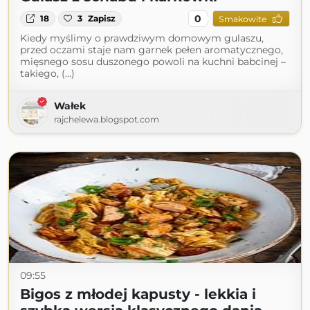
0
18
3
Zapisz
Smakowite
Kiedy myślimy o prawdziwym domowym gulaszu,
przed oczami staje nam garnek pełen aromatycznego,
mięsnego sosu duszonego powoli na kuchni babcinej –
takiego, (...)
Wałek
rajchelewa.blogspot.com
09:55
Bigos z młodej kapusty - lekkia i