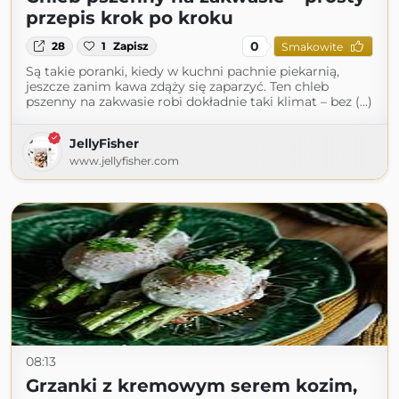
przepis krok po kroku
0
28
1
Zapisz
Smakowite
Są takie poranki, kiedy w kuchni pachnie piekarnią,
jeszcze zanim kawa zdąży się zaparzyć. Ten chleb
pszenny na zakwasie robi dokładnie taki klimat – bez (...)
JellyFisher
www.jellyfisher.com
08:13
Grzanki z kremowym serem kozim,