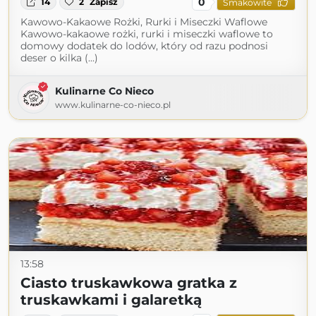
0
14
2
Zapisz
Smakowite
Kawowo-Kakaowe Rożki, Rurki i Miseczki Waflowe
Kawowo-kakaowe rożki, rurki i miseczki waflowe to
domowy dodatek do lodów, który od razu podnosi
deser o kilka (...)
Kulinarne Co Nieco
www.kulinarne-co-nieco.pl
13:58
Ciasto truskawkowa gratka z
truskawkami i galaretką