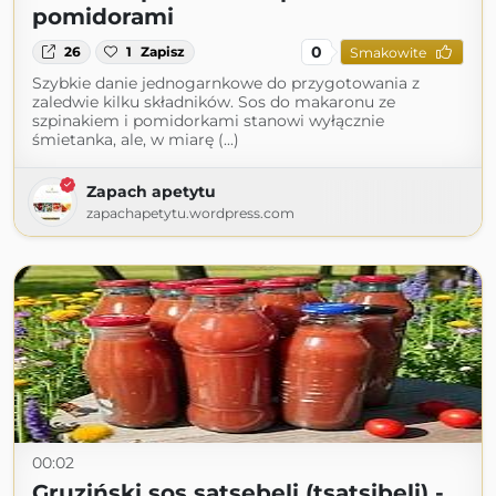
pomidorami
0
26
1
Zapisz
Smakowite
Szybkie danie jednogarnkowe do przygotowania z
zaledwie kilku składników. Sos do makaronu ze
szpinakiem i pomidorkami stanowi wyłącznie
śmietanka, ale, w miarę (...)
Zapach apetytu
zapachapetytu.wordpress.com
00:02
Gruziński sos satsebeli (tsatsibeli) -