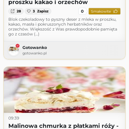
proszku kakao i orzechów
0
28
3
Zapisz
Smakowite
Blok czekoladowy to pyszny deser z mleka w proszku,
kakao, masła i pokruszonych herbatników oraz
orzechów. Większość z Was prawdopodobnie pamięta
go z czasów (...)
Gotowanko
gotowanko.pl
09:39
Malinowa chmurka z płatkami róży -