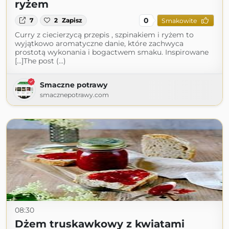
ryżem
0
7
2
Zapisz
Smakowite
Curry z ciecierzycą przepis , szpinakiem i ryżem to
wyjątkowo aromatyczne danie, które zachwyca
prostotą wykonania i bogactwem smaku. Inspirowane
[…]The post (...)
Smaczne potrawy
smacznepotrawy.com
08:30
Dżem truskawkowy z kwiatami