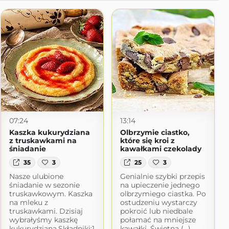
07:24
13:14
Kaszka kukurydziana
Olbrzymie ciastko,
z truskawkami na
które się kroi z
śniadanie
kawałkami czekolady
35
3
25
3
Nasze ulubione
Genialnie szybki przepis
śniadanie w sezonie
na upieczenie jednego
truskawkowym. Kaszka
olbrzymiego ciastka. Po
na mleku z
ostudzeniu wystarczy
truskawkami. Dzisiaj
pokroić lub niedbale
wybrałyśmy kaszkę
połamać na mniejsze
kukurydzianą.Składniki:1
kawałki. Świetna (...)