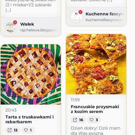
/2 l mleka+1/2 szklanki
(...)
Kuchenne fascynacje
kuchennefascynacje.home
Wałek
rajchelewa.blogspot.com
11:59
Francuskie przysmaki
20:43
z kozim serem
Tarta z truskawkami i
16
3
rabarbarem
Dzień dobry! Dziś mam
12
1
dla Was pyszną