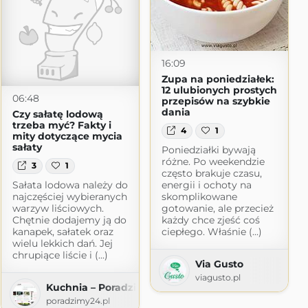
16:09
Zupa na poniedziałek:
12 ulubionych prostych
06:48
przepisów na szybkie
dania
Czy sałatę lodową
trzeba myć? Fakty i
4
1
mity dotyczące mycia
sałaty
Poniedziałki bywają
różne. Po weekendzie
3
1
często brakuje czasu,
Sałata lodowa należy do
energii i ochoty na
najczęściej wybieranych
skomplikowane
warzyw liściowych.
gotowanie, ale przecież
Chętnie dodajemy ją do
każdy chce zjeść coś
kanapek, sałatek oraz
ciepłego. Właśnie (...)
wielu lekkich dań. Jej
chrupiące liście i (...)
Via Gusto
viagusto.pl
Kuchnia – Poradzimy24.pl
poradzimy24.pl