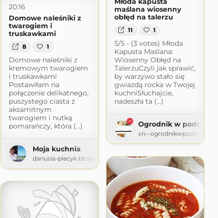
Młoda kapusta
20:16
maślana wiosenny
obłęd na talerzu
Domowe naleśniki z
twarogiem i
11
1
truskawkami
5/5 - (3 votes) Młoda
8
1
Kapusta Maślana:
Domowe naleśniki z
Wiosenny Obłęd na
kremowym twarogiem
TalerzuCzyli jak sprawić,
i truskawkami
by warzywo stało się
Postawiłam na
gwiazdą rocka w Twojej
połączenie delikatnego,
kuchniSłuchajcie,
puszystego ciasta z
nadeszła ta (...)
aksamitnym
twarogiem i nutką
Ogrodnik w podróży
pomarańczy, która (...)
xn--ogrodnikwpodry-xob60
Moja kuchnia
danusia-piecyk.blogspot.com
rska
.pl