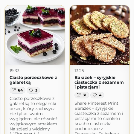
19:33
13:25
Ciasto porzeczkowe z
Barazek – syryjskie
galaretką
ciasteczka z sezamem
i pistacjami
64
3
31
4
Ciasto porzeczkowe z
Share Pinterest Print
galaretką to elegancki
Barazek – syryjskie
deser, który zachwyca
ciasteczka z sezamem i
nie tylko swoim
pistacjami to cienkie i
wyglądem, ale również
kruche ciasteczka
wyjątkowym smakiem.
pochodzące z
Na zdjęciu widzimy
Damaszku. To jedne z