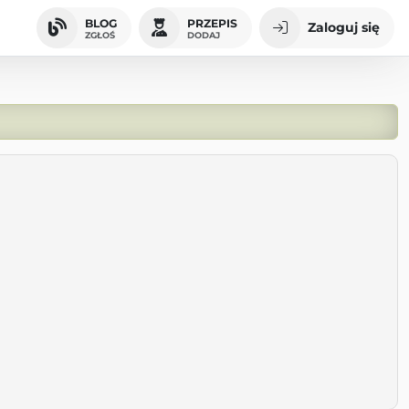
BLOG
PRZEPIS
Zaloguj się
ZGŁOŚ
DODAJ