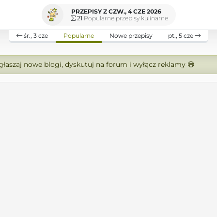
PRZEPISY Z CZW., 4 CZE 2026
21
Popularne przepisy kulinarne
śr., 3 cze
Popularne
Nowe przepisy
pt., 5 cze
zgłaszaj nowe blogi, dyskutuj na forum i wyłącz reklamy 😄