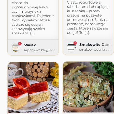
Ciasto jogurtowe z
ciasto do
rabarbarem i chrupiącą
popołudniowej kawy,
kruszonką – prosty
czyli murzynek z
przepis na puszyste
truskawkami. To jeden z
domowe ciastoSzukasz
tych wypieków, które
prostego, domowego
zawsze się udają i
ciasta, które zawsze się
zachwycają swoim
udaje? To (...)
smakiem. (...)
Smakowite Dania
Wałek
smakowitedania.com
rajchelewa.blogspot.com