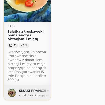
18:15
Sałatka z truskawek i
pomarańczy z
pistacjami i miętą
2
1
Orzeźwiająca, kolorowa
i zdrowa sałatka z
owoców z dodatkiem
pistacji i mięty to moja
propozycja na początek
lata.Przygotowanie: 15
min Porcja dla 4 osób:●
500 (...)
SMAKI FRANCJI współczesna kuchnia francuska
smakifrancji.blogspot.com