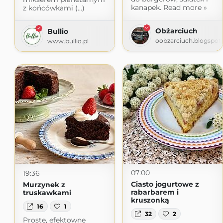
kanapek. Read more »
z końcówkami (...)
Obżarciuch
Bullio
oobzarciuch.blogspot
www.bullio.pl
07:00
19:36
Ciasto jogurtowe z
Murzynek z
rabarbarem i
truskawkami
kruszonką
16
1
32
2
Proste, efektowne