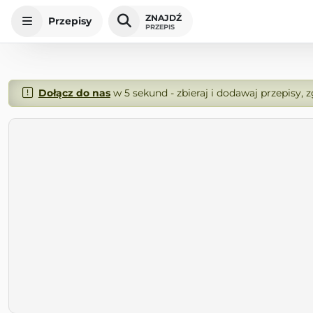
ZNAJDŹ
Przepisy
PRZEPIS
Dołącz do nas
w 5 sekund - zbieraj i dodawaj przepisy, 