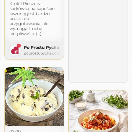
Krok 1 Pieczona
karkówka na kapuście
kiszonej jest bardzo
prosta do
przygotowania, ale
wymaga trochę
cierpliwości. (...)
Po Prostu Pycha
poprostupycha.com.pl
07:00