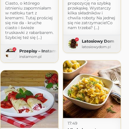
Ciasto, o którego
propozycję na szybką
istnieniu zapomniałam
przekąskę. Wystarczy
w natłoku tart z
kilka składników i
kremami. Tutaj prościej
chwila roboty Na jednej
się nie da - kruche
się nie zatrzymacie!Co
ciasto i świeże
nam trzeba? (...)
truskawki z rabarbarem.
Szybciej też się (...)
Latosiowy Dom
latosiowydom.pl
Przepisy – Instamom
instamom.pl
17:49