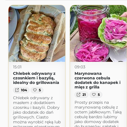
15:01
09:03
Chlebek odrywany z
Marynowana
czosnkiem i bazylią,
czerwona cebula
idealny do grillowania
dodatek do kanapek i
mięs z grilla
104
5
21
5
Chlebek odrywany z
Prosty przepis na
masłem z dodatkiem
marynowaną cebulę z
czosnku i bazylii. Dobry
octem jabłkowym. Taką
jako dodatek do dań
cebulę bardzo lubimy
grillowych. Ciasto
jako domowy dodatek
można wyrobić ręką lub
do burgerów, sałatek i
mikserem planetarnym