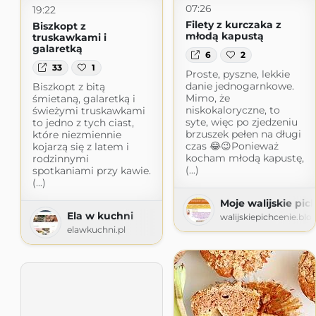
07:26
19:22
Filety z kurczaka z
Biszkopt z
młodą kapustą
truskawkami i
galaretką
6
2
33
1
Proste, pyszne, lekkie
danie jednogarnkowe.
Biszkopt z bitą
Mimo, że
śmietaną, galaretką i
niskokaloryczne, to
świeżymi truskawkami
syte, więc po zjedzeniu
to jedno z tych ciast,
brzuszek pełen na długi
które niezmiennie
czas 😂😉Ponieważ
kojarzą się z latem i
kocham młodą kapustę,
rodzinnymi
(...)
spotkaniami przy kawie.
(...)
Moje walijskie pic
Ela w kuchni
walijskiepichcenie.bl
elawkuchni.pl