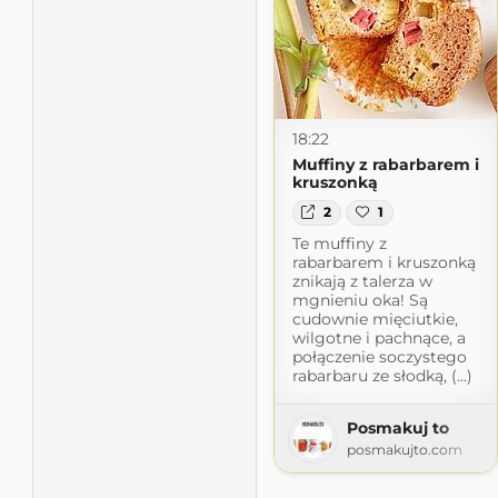
18:22
Muffiny z rabarbarem i
kruszonką
2
1
Te muffiny z
rabarbarem i kruszonką
znikają z talerza w
mgnieniu oka! Są
cudownie mięciutkie,
wilgotne i pachnące, a
połączenie soczystego
rabarbaru ze słodką, (...)
Posmakuj to
posmakujto.com