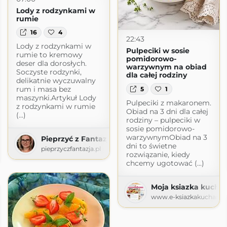
Lody z rodzynkami w
rumie
16
4
22:43
Lody z rodzynkami w
Pulpeciki w sosie
rumie to kremowy
pomidorowo-
deser dla dorosłych.
warzywnym na obiad
Soczyste rodzynki,
dla całej rodziny
delikatnie wyczuwalny
rum i masa bez
5
1
maszynki.Artykuł Lody
Pulpeciki z makaronem.
z rodzynkami w rumie
Obiad na 3 dni dla całej
(...)
rodziny – pulpeciki w
sosie pomidorowo-
warzywnymObiad na 3
Pieprzyć z Fantazją
dni to świetne
hcenie
pieprzyczfantazja.pl
rozwiązanie, kiedy
ogspot.com
chcemy ugotować (...)
Moja ksiazka kucha
www.e-ksiazkakucharska