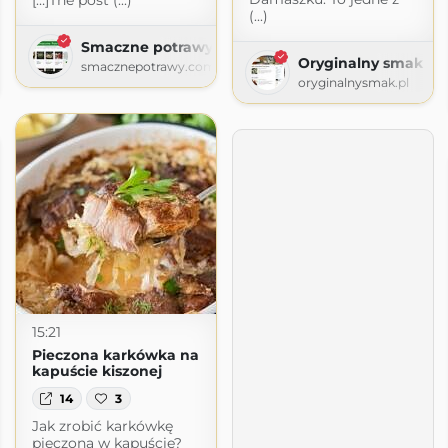
[…]The post (...)
(...)
Smaczne potrawy
Oryginalny smak
smacznepotrawy.com
.com
oryginalnysmak.pl
15:21
Pieczona karkówka na
kapuście kiszonej
14
3
Jak zrobić karkówkę
pieczoną w kapuście?