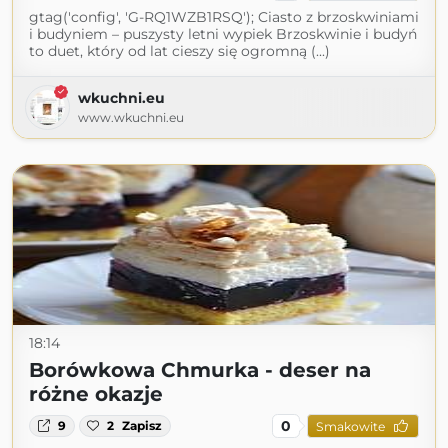
gtag('config', 'G-RQ1WZB1RSQ'); Ciasto z brzoskwiniami
i budyniem – puszysty letni wypiek Brzoskwinie i budyń
to duet, który od lat cieszy się ogromną (...)
wkuchni.eu
www.wkuchni.eu
18:14
Borówkowa Chmurka - deser na
różne okazje
0
9
2
Zapisz
Smakowite