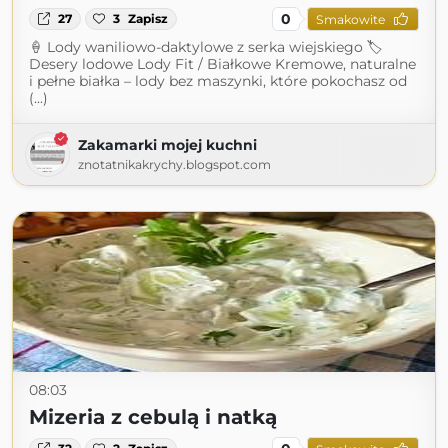
0
27
3
Zapisz
Smakowite
🍦 Lody waniliowo-daktylowe z serka wiejskiego 🏷
Desery lodowe Lody Fit / Białkowe Kremowe, naturalne
i pełne białka – lody bez maszynki, które pokochasz od
(...)
Zakamarki mojej kuchni
znotatnikakrychy.blogspot.com
08:03
Mizeria z cebulą i natką