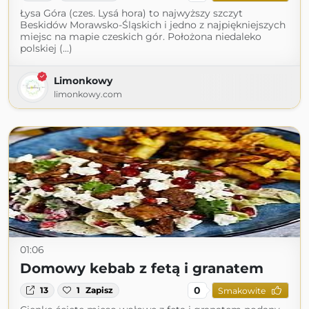
Łysa Góra (czes. Lysá hora) to najwyższy szczyt
Beskidów Morawsko-Śląskich i jedno z najpiękniejszych
miejsc na mapie czeskich gór. Położona niedaleko
polskiej (...)
Limonkowy
limonkowy.com
01:06
Domowy kebab z fetą i granatem
0
13
1
Zapisz
Smakowite