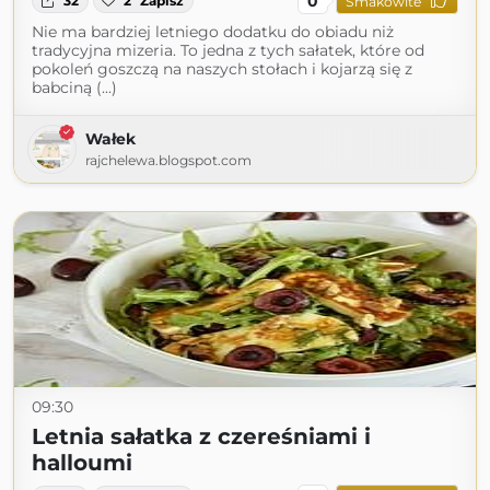
0
32
2
Zapisz
Smakowite
Nie ma bardziej letniego dodatku do obiadu niż
tradycyjna mizeria. To jedna z tych sałatek, które od
pokoleń goszczą na naszych stołach i kojarzą się z
babciną (...)
Wałek
rajchelewa.blogspot.com
09:30
Letnia sałatka z czereśniami i
halloumi