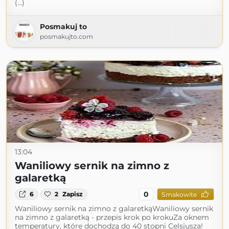
(...)
Posmakuj to
posmakujto.com
13:04
Waniliowy sernik na zimno z
galaretką
0
6
2
Zapisz
Smakowite
Waniliowy sernik na zimno z galaretkąWaniliowy sernik
na zimno z galaretką - przepis krok po krokuZa oknem
temperatury, które dochodzą do 40 stopni Celsjusza!