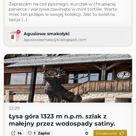
Zapraszam na coś pysznego. Kurczak w chrupiącej
panierce i warzywa zawinięte w mini tortille. Warto
mieć ten przepis w swojej kolekcji. Jest to świetna
opcja (...)
Agusiowe smakołyki
agusiowesmakolyki.blogspot.com
22:29
Łysa góra 1323 m n.p.m. szlak z
małejny przez wodospady satiny.
0
14
1
Zapisz
Smakowite