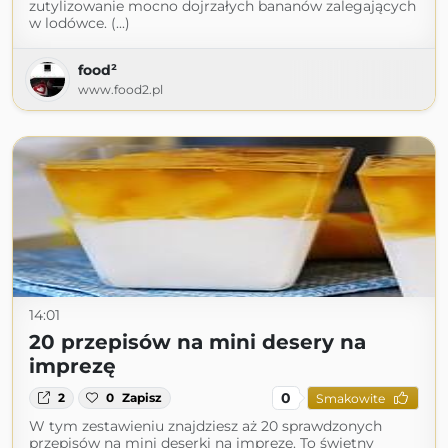
zutylizowanie mocno dojrzałych bananów zalegających
w lodówce. (...)
food²
www.food2.pl
14:01
20 przepisów na mini desery na
imprezę
0
2
0
Zapisz
Smakowite
W tym zestawieniu znajdziesz aż 20 sprawdzonych
przepisów na mini deserki na imprezę. To świetny