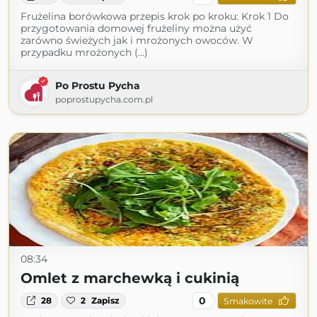
Frużelina borówkowa przepis krok po kroku: Krok 1 Do
przygotowania domowej frużeliny można użyć
zarówno świeżych jak i mrożonych owoców. W
przypadku mrożonych (...)
Po Prostu Pycha
poprostupycha.com.pl
08:34
Omlet z marchewką i cukinią
0
28
2
Zapisz
Smakowite