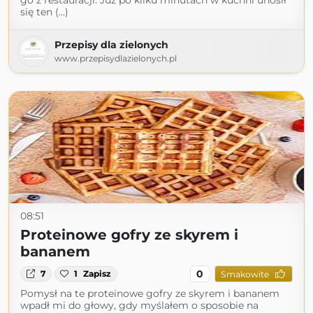
go z restauracji. Już po kilku minutach w kuchni unosił
się ten (...)
Przepisy dla zielonych
www.przepisydlazielonych.pl
08:51
Proteinowe gofry ze skyrem i
bananem
0
7
1
Zapisz
Smakowite
Pomysł na te proteinowe gofry ze skyrem i bananem
wpadł mi do głowy, gdy myślałem o sposobie na