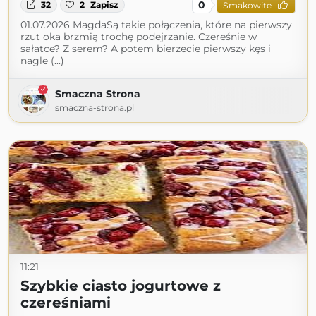
0
32
2
Zapisz
Smakowite
01.07.2026 MagdaSą takie połączenia, które na pierwszy
rzut oka brzmią trochę podejrzanie. Czereśnie w
sałatce? Z serem? A potem bierzecie pierwszy kęs i
nagle (...)
Smaczna Strona
smaczna-strona.pl
11:21
Szybkie ciasto jogurtowe z
czereśniami