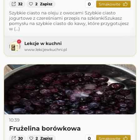
0
32
2
Zapisz
Smakowite
Szybkie ciasto na oleju z owocami Szybkie ciasto
jogurtowe z czereśniami przepis na szklankiSzukasz
pomysłu na szybkie ciasto do kawy, które przygotujesz
w (...)
Lekcje w kuchni
www.lekcjewkuchni.pl
10:39
Frużelina borówkowa
0
30
2
Zapisz
Smakowite