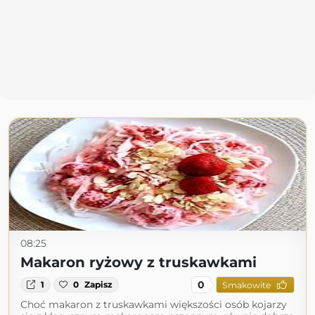
08:25
Makaron ryżowy z truskawkami
0
1
0
Zapisz
Smakowite
Choć makaron z truskawkami większości osób kojarzy