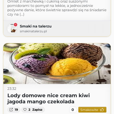
Omlet z marchewką i cukinią oraz suszonymi
pomidorami to pomysł na lekkie, a jednocześnie
pożywne danie, które świetnie sprawdzi się na śniadanie
czy na (...)
Smaki na talerzu
smakinatalerzu.pl
23:32
Lody domowe nice cream kiwi
jagoda mango czekolada
0
19
2
Zapisz
Smakowite