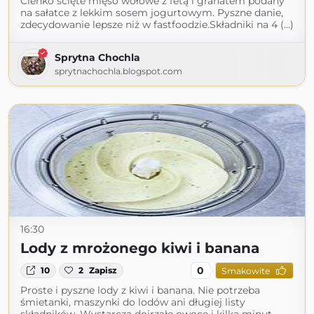
Cienko ścięte mięso wołowe z fetą i granatem podany
na sałatce z lekkim sosem jogurtowym. Pyszne danie,
zdecydowanie lepsze niż w fastfoodzie.Składniki na 4 (...)
Sprytna Chochla
sprytnachochla.blogspot.com
16:30
Lody z mrożonego kiwi i banana
0
10
2
Zapisz
Smakowite
Proste i pyszne lody z kiwi i banana. Nie potrzeba
śmietanki, maszynki do lodów ani długiej listy