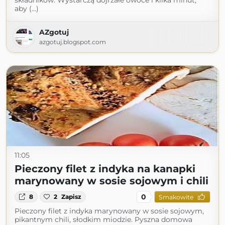
składników. Wystarczą dojrzałe owoce i kilka minut,
aby (...)
AZgotuj
azgotuj.blogspot.com
11:05
Pieczony filet z indyka na kanapki
marynowany w sosie sojowym i chili
0
8
2
Zapisz
Smakowite
Pieczony filet z indyka marynowany w sosie sojowym,
pikantnym chili, słodkim miodzie. Pyszna domowa