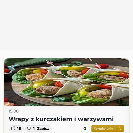
15:08
Wrapy z kurczakiem i warzywami
0
18
1
Zapisz
Smakowite