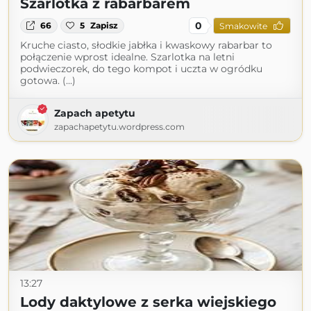
Szarlotka z rabarbarem
0
66
5
Zapisz
Smakowite
Kruche ciasto, słodkie jabłka i kwaskowy rabarbar to
połączenie wprost idealne. Szarlotka na letni
podwieczorek, do tego kompot i uczta w ogródku
gotowa. (...)
Zapach apetytu
zapachapetytu.wordpress.com
13:27
Lody daktylowe z serka wiejskiego