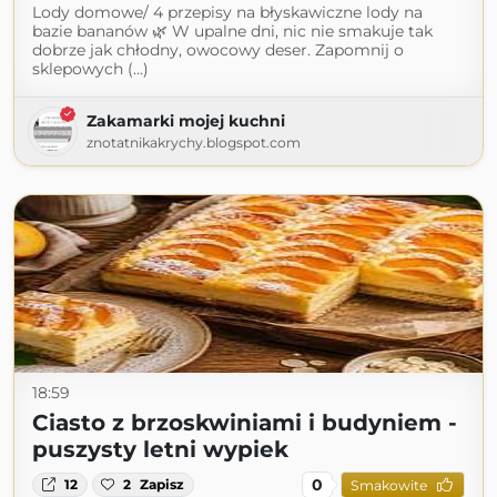
Lody domowe/ 4 przepisy na błyskawiczne lody na
bazie bananów 🌿 W upalne dni, nic nie smakuje tak
dobrze jak chłodny, owocowy deser. Zapomnij o
sklepowych (...)
Zakamarki mojej kuchni
znotatnikakrychy.blogspot.com
18:59
Ciasto z brzoskwiniami i budyniem -
puszysty letni wypiek
0
12
2
Zapisz
Smakowite