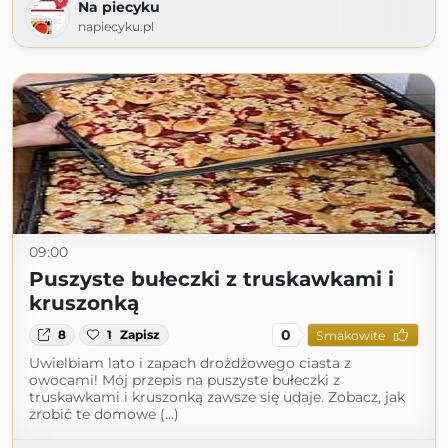
Na piecyku
napiecyku.pl
09:00
Puszyste bułeczki z truskawkami i
kruszonką
0
8
1
Zapisz
Smakowite
Uwielbiam lato i zapach drożdżowego ciasta z
owocami! Mój przepis na puszyste bułeczki z
truskawkami i kruszonką zawsze się udaje. Zobacz, jak
zrobić te domowe (...)