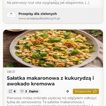
Na pierwszy rzut oka wyglądają jak eleganckie, (...)
Przepisy dla zielonych
www.przepisydlazielonych.pl
08:01
Sałatka makaronowa z kukurydzą i
awokado kremowa
0
6
2
Zapisz
Smakowite
Pierwsza miska zniknęła szybciej niż zdążyłem odłożyć
łyżkę do serwowania. Ta sałatka makaronowa z