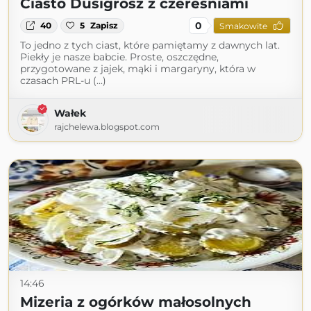
Ciasto Dusigrosz z czereśniami
0
40
5
Zapisz
Smakowite
To jedno z tych ciast, które pamiętamy z dawnych lat.
Piekły je nasze babcie. Proste, oszczędne,
przygotowane z jajek, mąki i margaryny, która w
czasach PRL-u (...)
Wałek
rajchelewa.blogspot.com
14:46
Mizeria z ogórków małosolnych