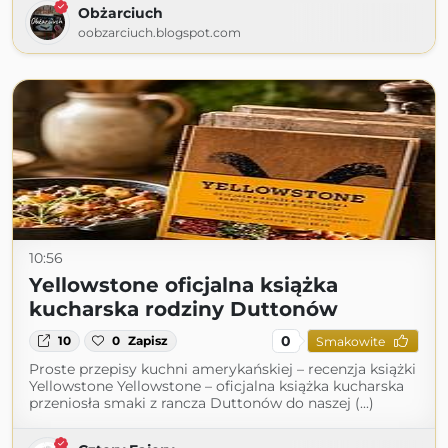
Obżarciuch
oobzarciuch.blogspot.com
10:56
Yellowstone oficjalna książka
kucharska rodziny Duttonów
0
10
0
Zapisz
Smakowite
Proste przepisy kuchni amerykańskiej – recenzja książki
Yellowstone Yellowstone – oficjalna książka kucharska
przeniosła smaki z rancza Duttonów do naszej (...)