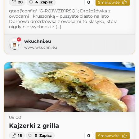
0
20
4
Zapisz
Smakowite
gtag('config', 'G-RQ1WZB1RSQ'); Drożdżówka z
owocami i kruszonką – puszyste ciasto na lato
Domowa drożdżówka z owocami to klasyka, która
nigdy nie wychodzi z (...)
wkuchni.eu
www.wkuchni.eu
09:00
Kajzerki z grilla
0
18
3
Zapisz
Smakowite