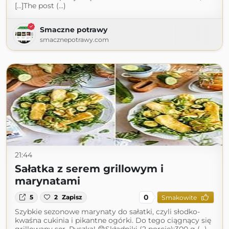
[…]The post (...)
Smaczne potrawy
smacznepotrawy.com
21:44
Sałatka z serem grillowym i
marynatami
0
5
2
Zapisz
Smakowite
Szybkie sezonowe marynaty do sałatki, czyli słodko-
kwaśna cukinia i pikantne ogórki. Do tego ciągnący się