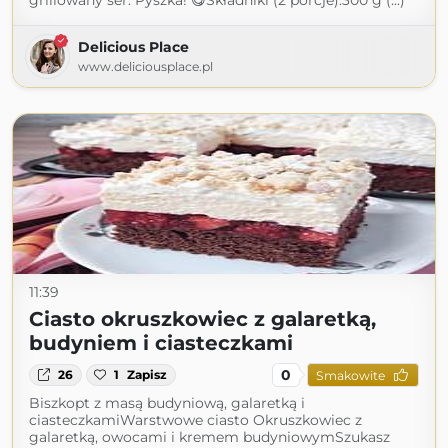
grillowany ser. Pyszka! 😋Składniki (2 porcje):300 g (...)
Delicious Place
www.deliciousplace.pl
11:39
Ciasto okruszkowiec z galaretką,
budyniem i ciasteczkami
0
26
1
Zapisz
Smakowite
Biszkopt z masą budyniową, galaretką i
ciasteczkamiWarstwowe ciasto Okruszkowiec z
galaretką, owocami i kremem budyniowymSzukasz