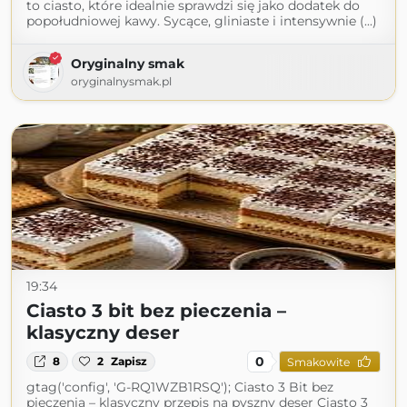
to ciasto, które idealnie sprawdzi się jako dodatek do
popołudniowej kawy. Sycące, gliniaste i intensywnie (...)
Oryginalny smak
oryginalnysmak.pl
19:34
Ciasto 3 bit bez pieczenia –
klasyczny deser
0
8
2
Zapisz
Smakowite
gtag('config', 'G-RQ1WZB1RSQ'); Ciasto 3 Bit bez
pieczenia – klasyczny przepis na pyszny deser Ciasto 3