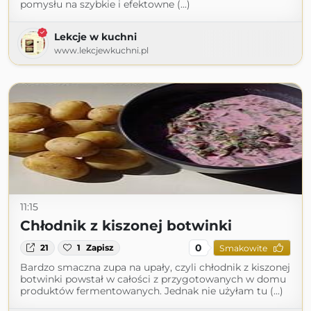
pomysłu na szybkie i efektowne (...)
Lekcje w kuchni
www.lekcjewkuchni.pl
11:15
Chłodnik z kiszonej botwinki
0
21
1
Zapisz
Smakowite
Bardzo smaczna zupa na upały, czyli chłodnik z kiszonej
botwinki powstał w całości z przygotowanych w domu
produktów fermentowanych. Jednak nie użyłam tu (...)