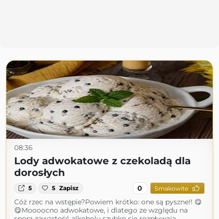
08:36
Lody adwokatowe z czekoladą dla
dorosłych
0
5
5
Zapisz
Smakowite
Cóż rzec na wstępie?Powiem krótko: one są pyszne!! 😋
😋Moooocno adwokatowe, i dlatego ze względu na
sporą zawartość alkoholu szybko się rozpływają