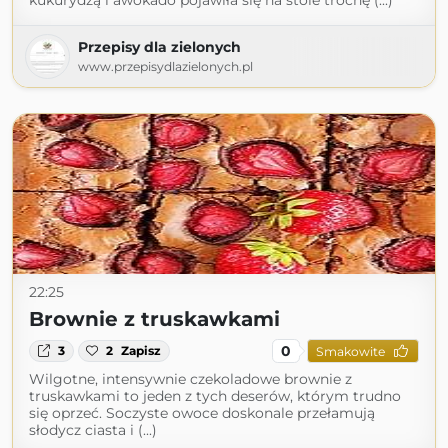
kukurydzą i awokado pojawiła się na stole trochę (...)
Przepisy dla zielonych
www.przepisydlazielonych.pl
22:25
Brownie z truskawkami
0
3
2
Zapisz
Smakowite
Wilgotne, intensywnie czekoladowe brownie z
truskawkami to jeden z tych deserów, którym trudno
się oprzeć. Soczyste owoce doskonale przełamują
słodycz ciasta i (...)