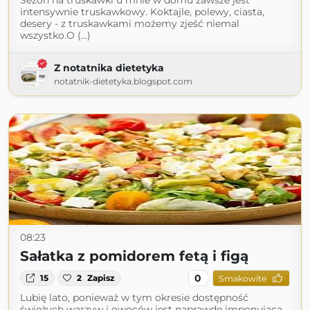
Sezon na truskawki u mnie w domu zawsze jest
intensywnie truskawkowy. Koktajle, polewy, ciasta,
desery - z truskawkami możemy zjeść niemal
wszystko.O (...)
Z notatnika dietetyka
notatnik-dietetyka.blogspot.com
08:23
Sałatka z pomidorem fetą i figą
0
15
2
Zapisz
Smakowite
Lubię lato, ponieważ w tym okresie dostępność
świeżych warzyw i owoców jest naprawdę imponująca.