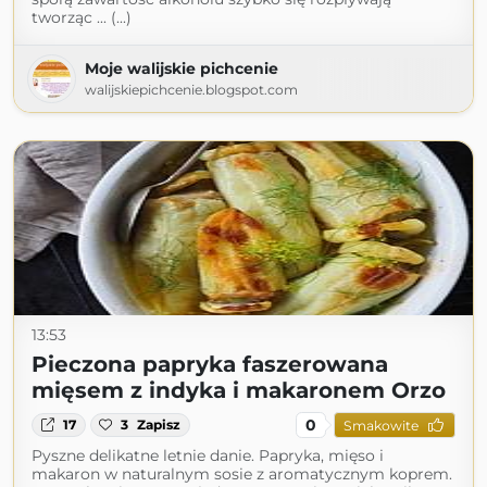
tworząc ... (...)
Moje walijskie pichcenie
walijskiepichcenie.blogspot.com
13:53
Pieczona papryka faszerowana
mięsem z indyka i makaronem Orzo
0
17
3
Zapisz
Smakowite
Pyszne delikatne letnie danie. Papryka, mięso i
makaron w naturalnym sosie z aromatycznym koprem.