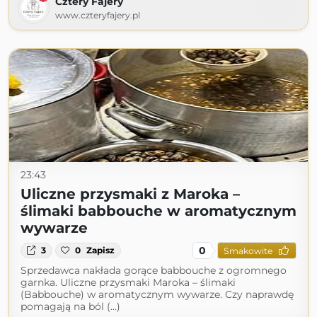
Cztery Fajery
www.czteryfajery.pl
23:43
Uliczne przysmaki z Maroka –
ślimaki babbouche w aromatycznym
wywarze
0
3
0
Zapisz
Smakowite
Sprzedawca nakłada gorące babbouche z ogromnego
garnka. Uliczne przysmaki Maroka – ślimaki
(Babbouche) w aromatycznym wywarze. Czy naprawdę
pomagają na ból (...)