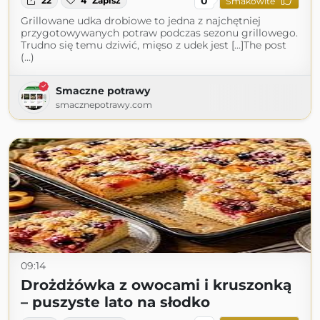
0
22
4
Zapisz
Smakowite
Grillowane udka drobiowe to jedna z najchętniej
przygotowywanych potraw podczas sezonu grillowego.
Trudno się temu dziwić, mięso z udek jest […]The post
(...)
Smaczne potrawy
smacznepotrawy.com
09:14
Drożdżówka z owocami i kruszonką
– puszyste lato na słodko