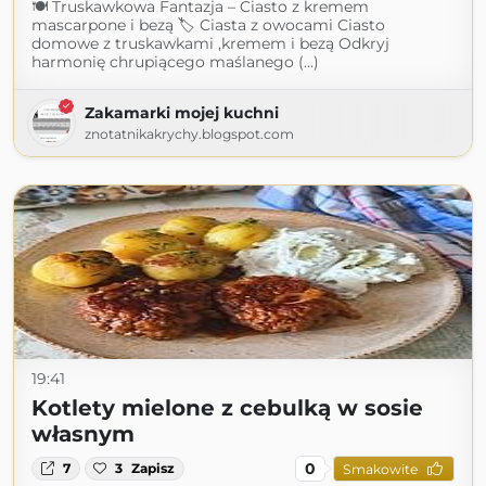
🍽 Truskawkowa Fantazja – Ciasto z kremem
mascarpone i bezą 🏷 Ciasta z owocami Ciasto
domowe z truskawkami ,kremem i bezą Odkryj
harmonię chrupiącego maślanego (...)
Zakamarki mojej kuchni
znotatnikakrychy.blogspot.com
19:41
Kotlety mielone z cebulką w sosie
własnym
0
7
3
Zapisz
Smakowite