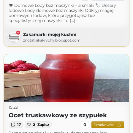
🍽 Domowe Lody bez maszynki – 3 smaki 🏷 Desery
lodowe Lody domowe bez maszynki Odkryj magię
domowych lodów, które przygotujesz bez
specjalistycznej maszynki. To (...)
Zakamarki mojej kuchni
znotatnikakrychy.blogspot.com
15:29
Ocet truskawkowy ze szypułek
0
17
2
Zapisz
Smakowite