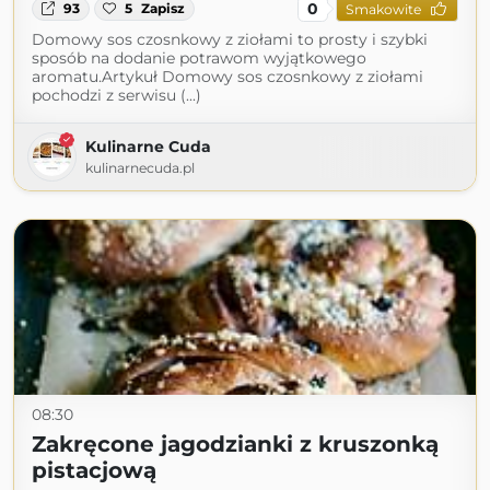
0
93
5
Zapisz
Smakowite
Domowy sos czosnkowy z ziołami to prosty i szybki
sposób na dodanie potrawom wyjątkowego
aromatu.Artykuł Domowy sos czosnkowy z ziołami
pochodzi z serwisu (...)
Kulinarne Cuda
kulinarnecuda.pl
08:30
Zakręcone jagodzianki z kruszonką
pistacjową