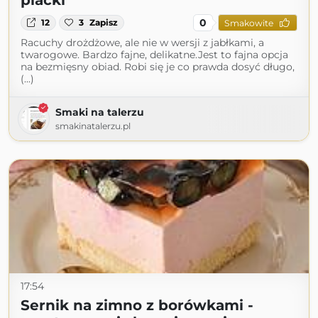
placki
0
12
3
Zapisz
Smakowite
Racuchy drożdżowe, ale nie w wersji z jabłkami, a
twarogowe. Bardzo fajne, delikatne.Jest to fajna opcja
na bezmięsny obiad. Robi się je co prawda dosyć długo,
(...)
Smaki na talerzu
smakinatalerzu.pl
17:54
Sernik na zimno z borówkami -