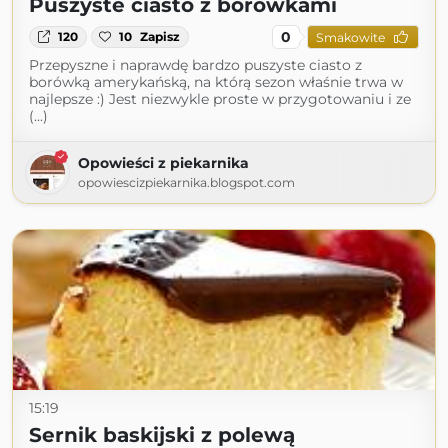
Puszyste ciasto z borówkami
0
120
10
Zapisz
Smakowite
Przepyszne i naprawdę bardzo puszyste ciasto z
borówką amerykańską, na którą sezon właśnie trwa w
najlepsze :) Jest niezwykle proste w przygotowaniu i ze
(...)
Opowieści z piekarnika
opowiescizpiekarnika.blogspot.com
15:19
Sernik baskijski z polewą