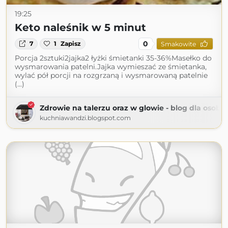
19:25
Keto naleśnik w 5 minut
0
7
1
Zapisz
Smakowite
Porcja 2sztuki2jajka2 łyżki śmietanki 35-36%Masełko do
wysmarowania patelni.Jajka wymieszać ze śmietanka,
wylać pół porcji na rozgrzaną i wysmarowaną patelnie
(...)
Zdrowie na talerzu oraz w glowie - blog dla osob
kuchniawandzi.blogspot.com