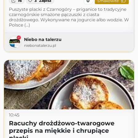
0
16
3
Zapisz
Smakowite
Puszyste placki z Czarnogóry – priganice to tradycyjne
czarnogórskie smażone pączuszki z ciasta
drożdżowego. Wykonywane na jogurcie albo wodzie. W
Polsce (...)
Niebo na talerzu
niebonatalerzu.pl
10:45
Racuchy drożdżowo-twarogowe
przepis na miękkie i chrupiące