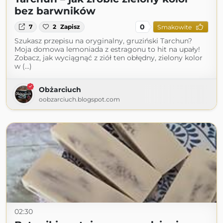
bez barwników
0
7
2
Zapisz
Smakowite
Szukasz przepisu na oryginalny, gruziński Tarchun?
Moja domowa lemoniada z estragonu to hit na upały!
Zobacz, jak wyciągnąć z ziół ten obłędny, zielony kolor
w (...)
Obżarciuch
oobzarciuch.blogspot.com
02:30