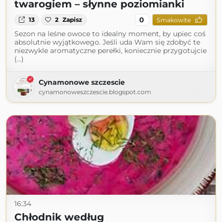
twarogiem – słynne poziomianki
0
13
2
Zapisz
Smakowite
Sezon na leśne owoce to idealny moment, by upiec coś
absolutnie wyjątkowego. Jeśli uda Wam się zdobyć te
niezwykle aromatyczne perełki, koniecznie przygotujcie
(...)
Cynamonowe szczescie
cynamonoweszczescie.blogspot.com
16:34
Chłodnik według