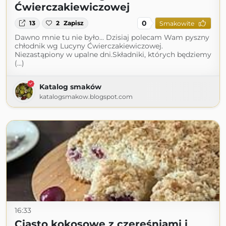
Ćwierczakiewiczowej
0
13
2
Zapisz
Smakowite
Dawno mnie tu nie było... Dzisiaj polecam Wam pyszny
chłodnik wg Lucyny Ćwierczakiewiczowej.
Niezastąpiony w upalne dni.Składniki, których będziemy
(...)
Katalog smaków
katalogsmakow.blogspot.com
16:33
Ciasto kokosowe z czereśniami i