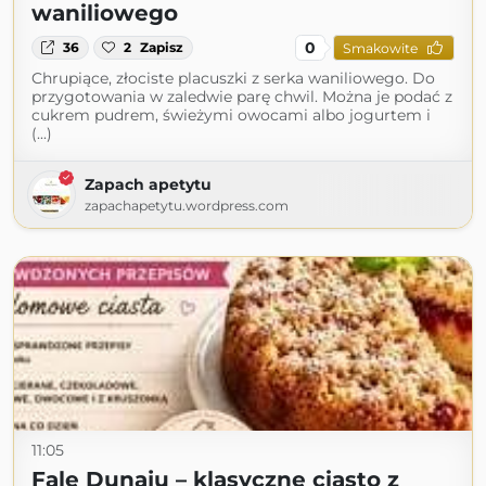
waniliowego
0
36
2
Zapisz
Smakowite
Chrupiące, złociste placuszki z serka waniliowego. Do
przygotowania w zaledwie parę chwil. Można je podać z
cukrem pudrem, świeżymi owocami albo jogurtem i
(...)
Zapach apetytu
zapachapetytu.wordpress.com
11:05
Fale Dunaju – klasyczne ciasto z