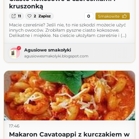
kruszonką
0
11
2
Zapisz
Smakowite
Macie czereśnie? Jeśli nie, to nie szkodzi możecie użyć
innych owoców. Zrobiłam pyszne ciasto kokosowe.
Delikatne i miękkie. Na cieście ułożyłam czereśnie i (...)
Agusiowe smakołyki
agusiowesmakolyki.blogspot.com
17:46
Makaron Cavatoappi z kurczakiem w