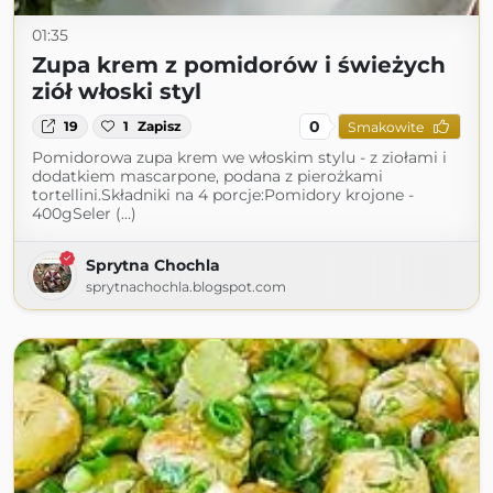
01:35
Zupa krem z pomidorów i świeżych
ziół włoski styl
0
19
1
Zapisz
Smakowite
Pomidorowa zupa krem we włoskim stylu - z ziołami i
dodatkiem mascarpone, podana z pierożkami
tortellini.Składniki na 4 porcje:Pomidory krojone -
400gSeler (...)
Sprytna Chochla
sprytnachochla.blogspot.com