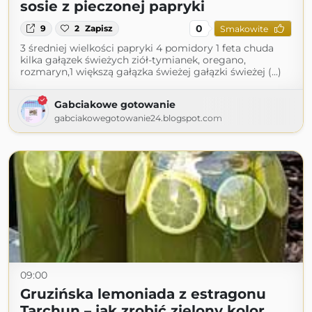
sosie z pieczonej papryki
0
9
2
Zapisz
Smakowite
3 średniej wielkości papryki 4 pomidory 1 feta chuda
kilka gałązek świeżych ziół-tymianek, oregano,
rozmaryn,1 większą gałązka świeżej gałązki świeżej (...)
Gabciakowe gotowanie
gabciakowegotowanie24.blogspot.com
09:00
Gruzińska lemoniada z estragonu
Tarchun – jak zrobić zielony kolor