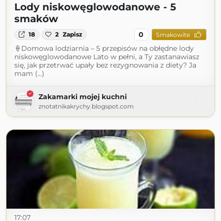
Lody niskowęglowodanowe - 5
smaków
0
18
2
Zapisz
Smakowite
🍦Domowa lodziarnia – 5 przepisów na obłędne lody
niskowęglowodanowe Lato w pełni, a Ty zastanawiasz
się, jak przetrwać upały bez rezygnowania z diety? Ja
mam (...)
Zakamarki mojej kuchni
znotatnikakrychy.blogspot.com
17:07