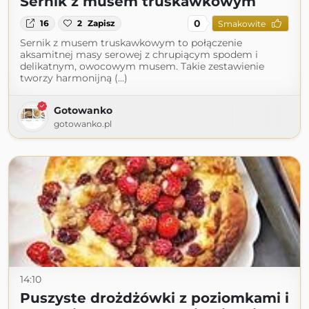
Sernik z musem truskawkowym
0
16
2
Zapisz
Smakowite
Sernik z musem truskawkowym to połączenie
aksamitnej masy serowej z chrupiącym spodem i
delikatnym, owocowym musem. Takie zestawienie
tworzy harmonijną (...)
Gotowanko
gotowanko.pl
14:10
Puszyste drożdżówki z poziomkami i