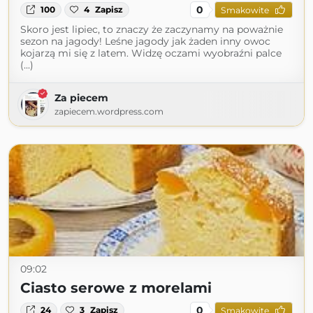
0
100
4
Zapisz
Smakowite
Skoro jest lipiec, to znaczy że zaczynamy na poważnie
sezon na jagody! Leśne jagody jak żaden inny owoc
kojarzą mi się z latem. Widzę oczami wyobraźni palce
(...)
Za piecem
zapiecem.wordpress.com
09:02
Ciasto serowe z morelami
0
24
3
Zapisz
Smakowite