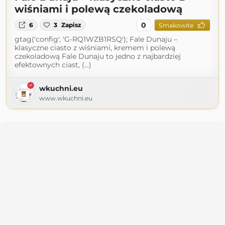
wiśniami i polewą czekoladową
0
6
3
Zapisz
Smakowite
gtag('config', 'G-RQ1WZB1RSQ'); Fale Dunaju –
klasyczne ciasto z wiśniami, kremem i polewą
czekoladową Fale Dunaju to jedno z najbardziej
efektownych ciast, (...)
wkuchni.eu
www.wkuchni.eu