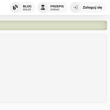
BLOG
PRZEPIS
Zaloguj się
ZGŁOŚ
DODAJ