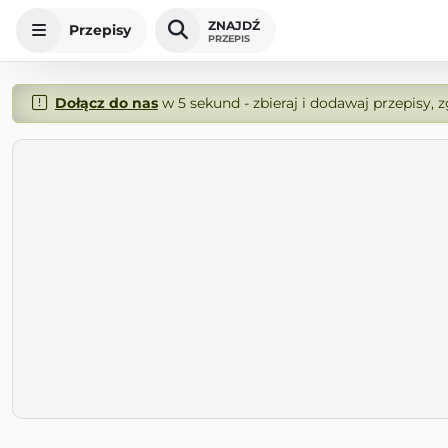
ZNAJDŹ
Przepisy
PRZEPIS
Dołącz do nas
w 5 sekund - zbieraj i dodawaj przepisy, 