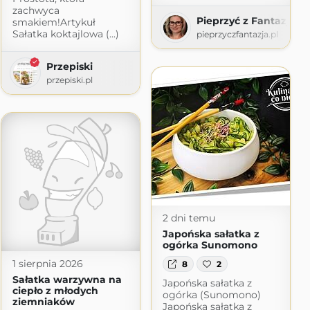
zachwyca
Pieprzyć z Fantazją
smakiem!Artykuł
i
Sałatka koktajlowa (...)
pieprzyczfantazja.pl
Przepiski
przepiski.pl
2 dni temu
Japońska sałatka z
ogórka Sunomono
1 sierpnia 2026
8
2
Sałatka warzywna na
Japońska sałatka z
ciepło z młodych
ogórka (Sunomono)
ziemniaków
Japońska sałatka z