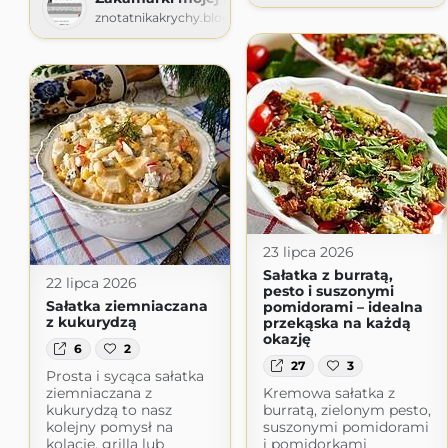
znotatnikakrychy.blogspot.com
23 lipca 2026
Sałatka z burratą,
22 lipca 2026
pesto i suszonymi
Sałatka ziemniaczana
pomidorami – idealna
z kukurydzą
przekąska na każdą
okazję
6
2
27
3
Prosta i sycąca sałatka
Kremowa sałatka z
ziemniaczana z
burratą, zielonym pesto,
kukurydzą to nasz
suszonymi pomidorami
kolejny pomysł na
i pomidorkami
kolację, grilla lub