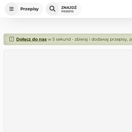
ZNAJDŹ
Przepisy
PRZEPIS
Dołącz do nas
w 5 sekund - zbieraj i dodawaj przepisy, 