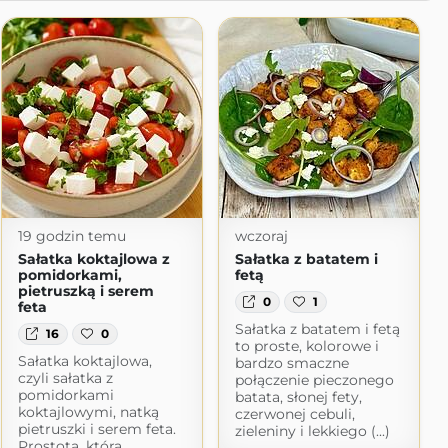
19 godzin temu
wczoraj
Sałatka koktajlowa z
Sałatka z batatem i
pomidorkami,
fetą
pietruszką i serem
0
1
feta
Sałatka z batatem i fetą
16
0
to proste, kolorowe i
Sałatka koktajlowa,
bardzo smaczne
czyli sałatka z
połączenie pieczonego
pomidorkami
batata, słonej fety,
koktajlowymi, natką
czerwonej cebuli,
pietruszki i serem feta.
zieleniny i lekkiego (...)
Prostota, która