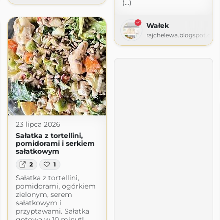
(...)
Wałek
rajchelewa.blogspot.co
23 lipca 2026
Sałatka z tortellini,
pomidorami i serkiem
sałatkowym
2
1
Sałatka z tortellini,
pomidorami, ogórkiem
zielonym, serem
sałatkowym i
przyptawami. Sałatka
gotowa w 10 minut!