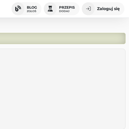
BLOG
PRZEPIS
Zaloguj się
ZGŁOŚ
DODAJ