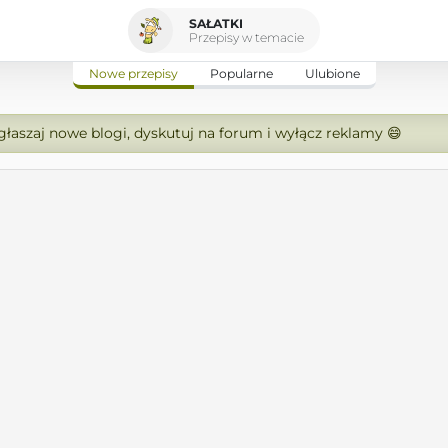
SAŁATKI
Przepisy w temacie
Nowe przepisy
Popularne
Ulubione
zgłaszaj nowe blogi, dyskutuj na forum i wyłącz reklamy 😄