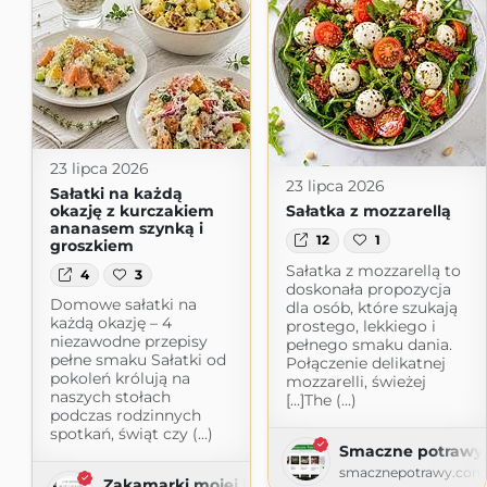
23 lipca 2026
23 lipca 2026
Sałatki na każdą
okazję z kurczakiem
Sałatka z mozzarellą
ananasem szynką i
12
1
groszkiem
Sałatka z mozzarellą to
4
3
doskonała propozycja
Domowe sałatki na
dla osób, które szukają
każdą okazję – 4
prostego, lekkiego i
niezawodne przepisy
pełnego smaku dania.
pełne smaku Sałatki od
Połączenie delikatnej
pokoleń królują na
mozzarelli, świeżej
naszych stołach
[…]The (...)
podczas rodzinnych
spotkań, świąt czy (...)
Smaczne potrawy
smacznepotrawy.com
Zakamarki mojej kuchni