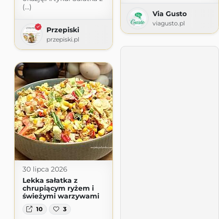
(...)
Via Gusto
viagusto.pl
Przepiski
przepiski.pl
30 lipca 2026
Lekka sałatka z
chrupiącym ryżem i
świeżymi warzywami
10
3