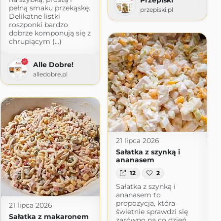
pełną smaku przekąskę.
przepiski.pl
Delikatne listki
roszponki bardzo
dobrze komponują się z
m
chrupiącym (...)
Alle Dobre!
alledobre.pl
21 lipca 2026
Sałatka z szynką i
ananasem
12
2
Sałatka z szynką i
ananasem to
propozycja, która
21 lipca 2026
świetnie sprawdzi się
Sałatka z makaronem
zarówno na co dzień,