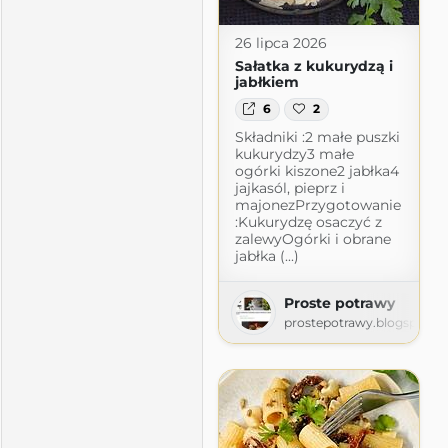
26 lipca 2026
Sałatka z kukurydzą i
jabłkiem
6
2
Składniki :2 małe puszki
kukurydzy3 małe
ogórki kiszone2 jabłka4
jajkasól, pieprz i
majonezPrzygotowanie
:Kukurydzę osaczyć z
zalewyOgórki i obrane
jabłka (...)
Proste potrawy
prostepotrawy.blogspot.c