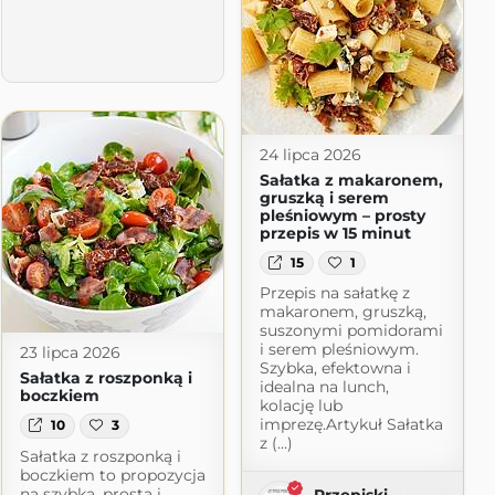
24 lipca 2026
Sałatka z makaronem,
gruszką i serem
pleśniowym – prosty
przepis w 15 minut
15
1
Przepis na sałatkę z
makaronem, gruszką,
suszonymi pomidorami
i serem pleśniowym.
23 lipca 2026
Szybka, efektowna i
Sałatka z roszponką i
idealna na lunch,
boczkiem
kolację lub
imprezę.Artykuł Sałatka
10
3
z (...)
Sałatka z roszponką i
boczkiem to propozycja
na szybką, prostą i
Przepiski