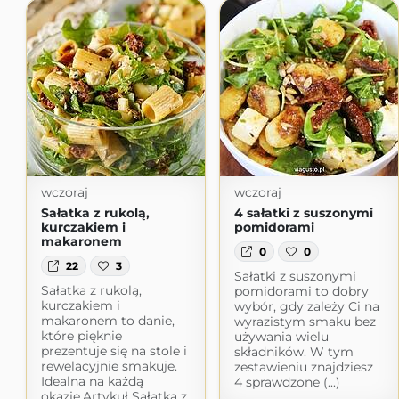
wczoraj
wczoraj
Sałatka z rukolą,
4 sałatki z suszonymi
kurczakiem i
pomidorami
makaronem
0
0
22
3
Sałatki z suszonymi
Sałatka z rukolą,
pomidorami to dobry
kurczakiem i
wybór, gdy zależy Ci na
makaronem to danie,
wyrazistym smaku bez
które pięknie
używania wielu
prezentuje się na stole i
składników. W tym
rewelacyjnie smakuje.
zestawieniu znajdziesz
Idealna na każdą
4 sprawdzone (...)
okazję.Artykuł Sałatka z