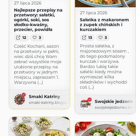
27 lipca 2026
Najlepsze przepisy na
27 lipca 2026
przetwory: sałatki,
Sałatka z makaronem
ogórki, soki, sos
z zupek chińskich i
słodko-kwaśny,
kurczakiem
przecier, powidła
13
3
12
3
Prosta sałatka, z
Cześć Kochani, sezon
majonezowym sosem ,
na przetwory w pełni,
do tego podsmażony
wiec dziś chcę Wam
kurczak i warzywa.
zebrać wszystkie moje
Bardzo lubię takie
ulubione przepisy na
sałatki kiedy można
przetwory w jednym
wymieszać kilka
miejscu, zapraszam 1.
składników i wychodzi
Warzywna (...)
coś (...)
Smaki Katriny
Swojskie jedzonko
smaki-katriny.blogspot.com
swojskiejedzonko.blo