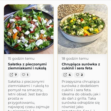
15 godzin temu
18 godzin temu
Sałatka z pieczonymi
Chrupiąca surówka z
ziemniakami i rukolą
cukinii i sera feta
7
1
4
2
Sałatka z pieczonymi
Przepyszna chrupiąca
ziemniakami i rukolą to
surówka z dodatkiem
pomysł na smaczny,
cukinii i sera feta.
letni obiad. Jest bardzo
Idealna do obiadu jak i
prosta w
do dań z grilla. Taka
przygotowaniu,
surówka odnajdzie się
najwięcej czasu zajmuje
również jako