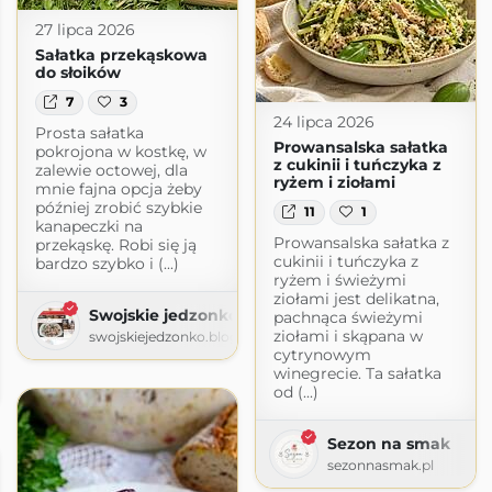
27 lipca 2026
Sałatka przekąskowa
do słoików
7
3
24 lipca 2026
Prosta sałatka
Prowansalska sałatka
pokrojona w kostkę, w
z cukinii i tuńczyka z
zalewie octowej, dla
ryżem i ziołami
mnie fajna opcja żeby
później zrobić szybkie
11
1
kanapeczki na
Prowansalska sałatka z
przekąskę. Robi się ją
cukinii i tuńczyka z
bardzo szybko i (...)
ryżem i świeżymi
ziołami jest delikatna,
Swojskie jedzonko
pachnąca świeżymi
ziołami i skąpana w
swojskiejedzonko.blogspot.com
cytrynowym
winegrecie. Ta sałatka
gspot.com
od (...)
Sezon na smak
sezonnasmak.pl