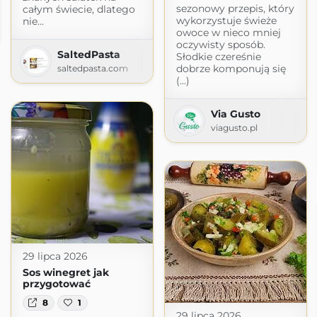
sezonowy przepis, który
całym świecie, dlatego
wykorzystuje świeże
nie...
owoce w nieco mniej
oczywisty sposób.
SaltedPasta
Słodkie czereśnie
dobrze komponują się
saltedpasta.com
(...)
Via Gusto
viagusto.pl
29 lipca 2026
Sos winegret jak
przygotować
8
1
29 lipca 2026