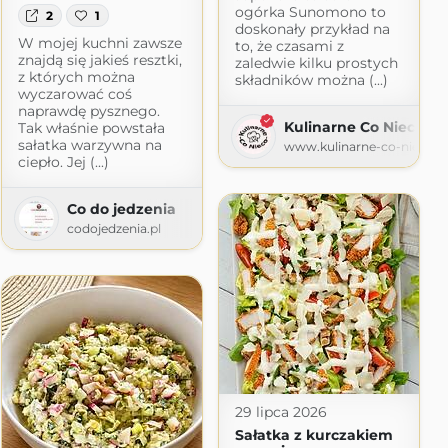
ogórka Sunomono to
2
1
doskonały przykład na
W mojej kuchni zawsze
to, że czasami z
znajdą się jakieś resztki,
zaledwie kilku prostych
z których można
składników można (...)
wyczarować coś
naprawdę pysznego.
Kulinarne Co Nieco
Tak właśnie powstała
sałatka warzywna na
www.kulinarne-co-nieco.pl
ciepło. Jej (...)
Co do jedzenia
codojedzenia.pl
29 lipca 2026
Sałatka z kurczakiem