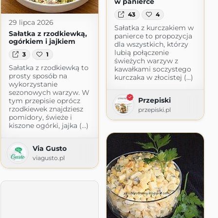
w panierce
43
4
29 lipca 2026
Sałatka z kurczakiem w
Sałatka z rzodkiewką,
panierce to propozycja
ogórkiem i jajkiem
dla wszystkich, którzy
lubią połączenie
3
1
świeżych warzyw z
Sałatka z rzodkiewką to
kawałkami soczystego
prosty sposób na
kurczaka w złocistej (...)
wykorzystanie
sezonowych warzyw. W
Przepiski
tym przepisie oprócz
rzodkiewek znajdziesz
przepiski.pl
pomidory, świeże i
kiszone ogórki, jajka (...)
m
Via Gusto
viagusto.pl