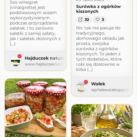
Sos winegret
Surówka z ogórków
(vinaigrette) jest
kiszonych
podstawowym sosem
wykorzystywanym
32
3
podczas przyrządzania
Nic tak nie pasuje do
sałatek. I to zarówno
tradycyjnego,
sałatki z samej sałaty,
domowego obiadu jak
jak i sałatek złożonych z
prosta, swojska
(...)
surówka z ogórków
kiszonych. To jeden z
Hajduczek naturalnie
tych dodatków, które
robi się dosłownie w
www.hajduczeknaturalnie.pl
kilka (...)
Wałek
rajchelewa.blogspot.co