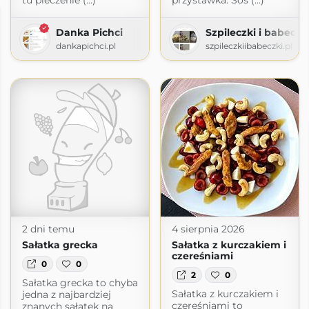
tu pieczenie (...)
przystawka. Sos (...)
Danka Pichci
Szpileczki i babeczk
dankapichci.pl
szpileczkiibabeczki.pl
2 dni temu
4 sierpnia 2026
Sałatka grecka
Sałatka z kurczakiem i
czereśniami
0
0
2
0
Sałatka grecka to chyba
Sałatka z kurczakiem i
jedna z najbardziej
czereśniami to
znanych sałatek na