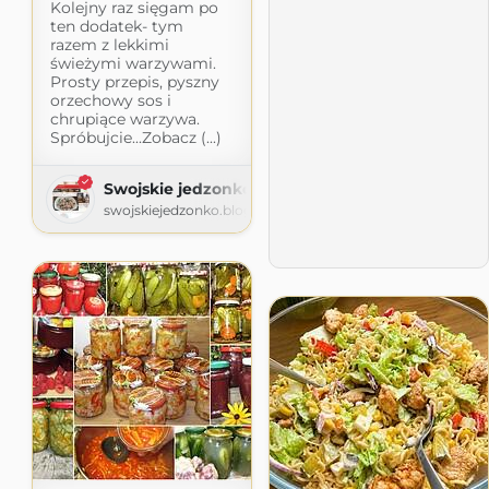
Kolejny raz sięgam po
ten dodatek- tym
razem z lekkimi
świeżymi warzywami.
Prosty przepis, pyszny
orzechowy sos i
chrupiące warzywa.
Spróbujcie...Zobacz (...)
Swojskie jedzonko
swojskiejedzonko.blogspot.com