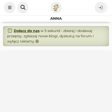
ANNA
Dołącz do nas
w 5 sekund - zbieraj i dodawaj
przepisy, zgłaszaj nowe blogi, dyskutuj na forum i
wyłącz reklamy 😄