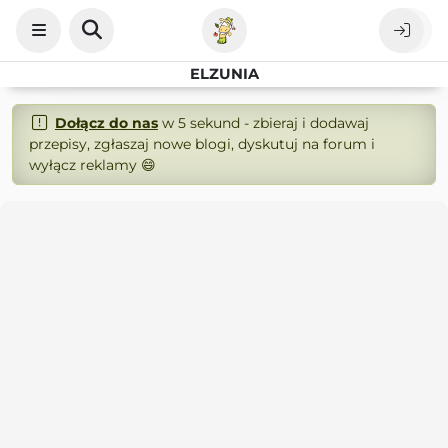
ELZUNIA
Dołącz do nas
w 5 sekund - zbieraj i dodawaj
przepisy, zgłaszaj nowe blogi, dyskutuj na forum i
wyłącz reklamy 😄