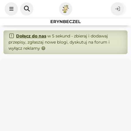
ERYNBECZEL
Dołącz do nas
w 5 sekund - zbieraj i dodawaj
przepisy, zgłaszaj nowe blogi, dyskutuj na forum i
wyłącz reklamy 😄