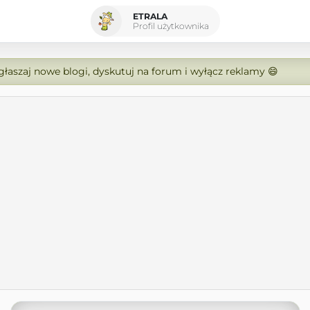
ETRALA
Profil użytkownika
zgłaszaj nowe blogi, dyskutuj na forum i wyłącz reklamy 😄