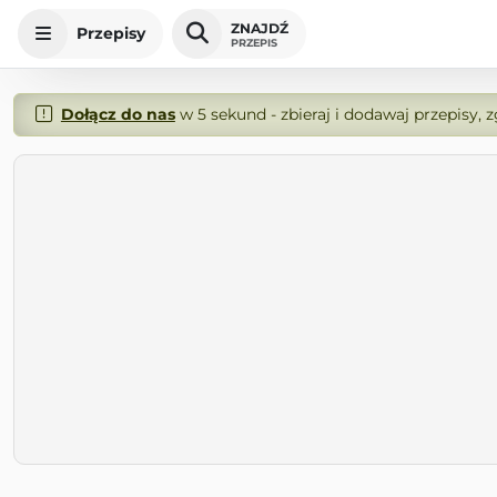
ZNAJDŹ
Przepisy
PRZEPIS
Dołącz do nas
w 5 sekund - zbieraj i dodawaj przepisy, 