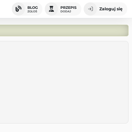
BLOG
PRZEPIS
Zaloguj się
ZGŁOŚ
DODAJ