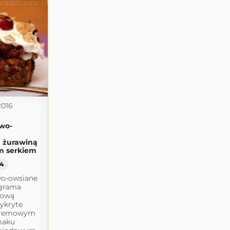
2016
wo-
 żurawiną
m serkiem
4
o-owsiane
 grama
nową
zykryte
kremowym
maku