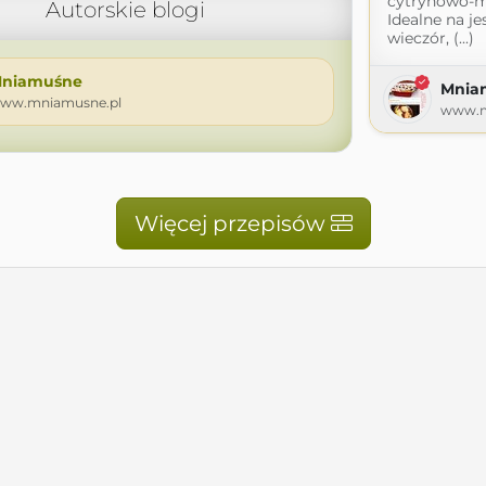
cytrynowo-
Autorskie blogi
Idealne na je
wieczór, (...)
niamuśne
Mnia
ww.mniamusne.pl
www.m
Więcej przepisów