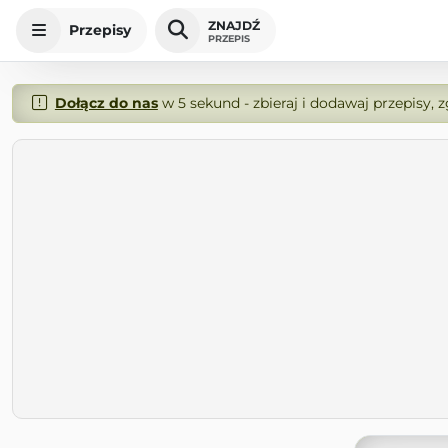
ZNAJDŹ
Przepisy
PRZEPIS
Dołącz do nas
w 5 sekund - zbieraj i dodawaj przepisy, 