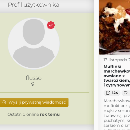
Profil użytkownika
13 listopada 
Muffinki
marchewko
owsiane z
flusso
twarożkiem,
i cytrynowy
124
Marchewkow
Wyślij prywatną wiadomość
mufinki bez
mąki z sezo
Ostatnio online
rok temu
żurawiną, pr
puchatym, 
serkiem o s