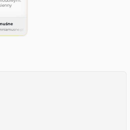
miodowym.
sienny
muśne
niamusne.pl