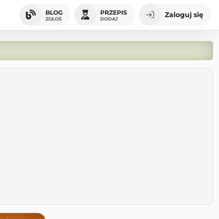
BLOG
PRZEPIS
Zaloguj się
ZGŁOŚ
DODAJ