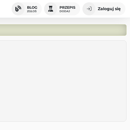
BLOG
PRZEPIS
Zaloguj się
ZGŁOŚ
DODAJ