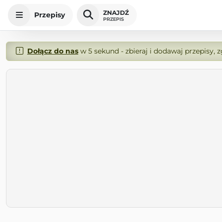
ZNAJDŹ
Przepisy
PRZEPIS
Dołącz do nas
w 5 sekund - zbieraj i dodawaj przepisy, 