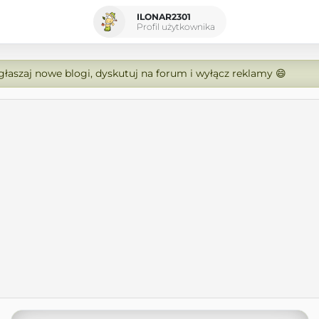
ILONAR2301
Profil użytkownika
zgłaszaj nowe blogi, dyskutuj na forum i wyłącz reklamy 😄