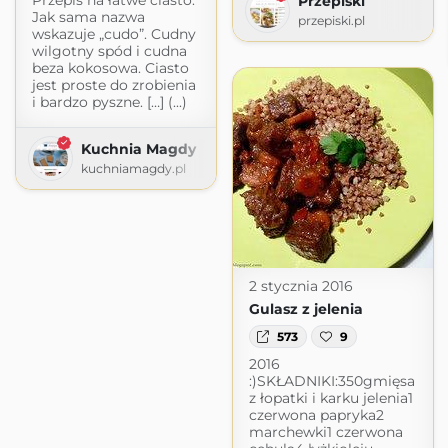
Przepis na łatwe ciasto.
Przepiski
Jak sama nazwa
przepiski.pl
wskazuje „cudo”. Cudny
wilgotny spód i cudna
beza kokosowa. Ciasto
jest proste do zrobienia
i bardzo pyszne. […] (...)
Kuchnia Magdy
kuchniamagdy.pl
2 stycznia 2016
Gulasz z jelenia
573
9
2016
:)SKŁADNIKI:350gmięsa
z łopatki i karku jelenia1
czerwona papryka2
marchewki1 czerwona