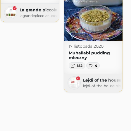
La grande piccola cuoca
lagrandepiccolacuoca.com
17 listopada 2020
Muhallabi pudding
mleczny
152
4
Lejdi of the house
lejdi-of-the-house.blogspo