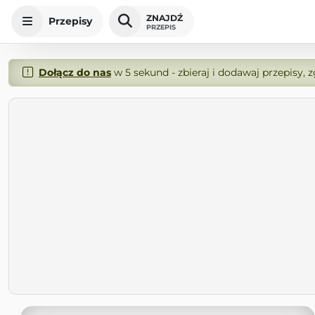
ZNAJDŹ
Przepisy
PRZEPIS
Dołącz do nas
w 5 sekund - zbieraj i dodawaj przepisy, 