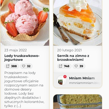
23 maja 2022
20 lutego 2021
Lody truskawkowo-
Sernik na zimno z
jogurtowe
brzoskwiniami
388
32
748
39
Przepisem na lody
truskawkowo-
Mniam Mniam
jogurtowe oficjalnie
mmniammniam.blogspot
rozpoczynam sezon na
domowe desery
lodowe. Lody bez
zbędnych dodatków i
sztucznych kolorantów,
tylko z (...)