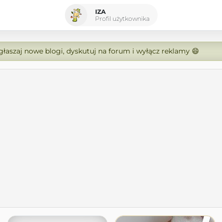
IZA
Profil użytkownika
zgłaszaj nowe blogi, dyskutuj na forum i wyłącz reklamy 😄