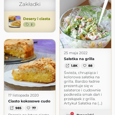
Zakładki
Desery i ciasta
2
25 maja 2022
Sałatka na grilla
1.8K
88
Świeża, chrupiąca i
kolorowa sałatka na
grilla. Bardzo ładnie
prezentuje się w
salaterce i cudownie
podkreśla smak dań i
17 listopada 2020
przekąsek z grilla.
Ciasto kokosowe cudo
Artykuł Sałatka na (...)
985
77