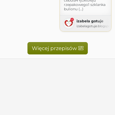
cebula4 łyżkioleju
rzepakowego1 szklanka
bulionu (...)
izabela gotuje
izabelagotuje.blogspot.
Więcej przepisów