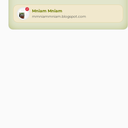
Mniam Mniam
mmniammniam.blogspot.com