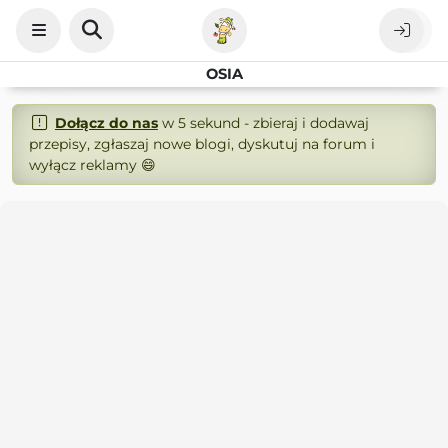
OSIA
Dołącz do nas
w 5 sekund - zbieraj i dodawaj
przepisy, zgłaszaj nowe blogi, dyskutuj na forum i
wyłącz reklamy 😄