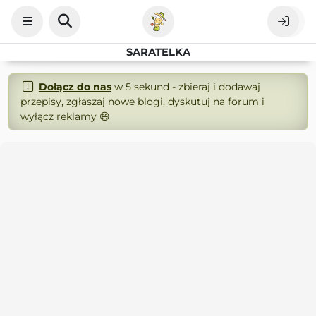
SARATELKA
Dołącz do nas
w 5 sekund - zbieraj i dodawaj
przepisy, zgłaszaj nowe blogi, dyskutuj na forum i
wyłącz reklamy 😄