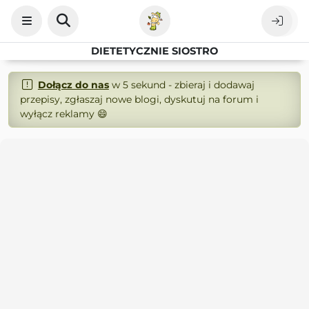
DIETETYCZNIE SIOSTRO
Dołącz do nas
w 5 sekund - zbieraj i dodawaj
przepisy, zgłaszaj nowe blogi, dyskutuj na forum i
wyłącz reklamy 😄