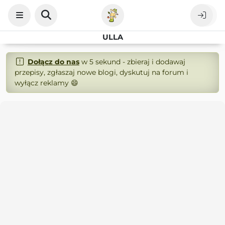
ULLA
Dołącz do nas
w 5 sekund - zbieraj i dodawaj
przepisy, zgłaszaj nowe blogi, dyskutuj na forum i
wyłącz reklamy 😄