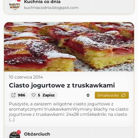
Kuchnia co dnia
kuchniacodnia.blogspot.com
10 czerwca 2014
Ciasto jogurtowe z truskawkami
0
986
5
Zapisz
Smakowite
Puszyste, a zarazem wilgotne ciasto jogurtowe z
aromatycznymi truskawkamiWymiary blachy na ciasto
jogurtowe z truskawkami: 24x28 cmSkładniki na ciasto
(...)
Obżarciuch