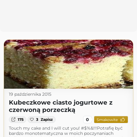
19 października 2015
Kubeczkowe ciasto jogurtowe z
czerwoną porzeczką
0
175
3
Zapisz
Smakowite
Touch my cake and I will cut you! #$%&!!!Potrafię być
bardzo monotematyczna w moich poczynaniach