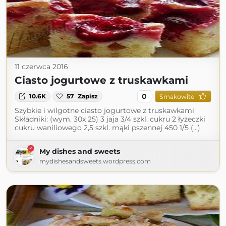
11 czerwca 2016
Ciasto jogurtowe z truskawkami
0
10.6K
57
Zapisz
Smakowite
Szybkie i wilgotne ciasto jogurtowe z truskawkami
Składniki: (wym. 30x 25) 3 jaja 3/4 szkl. cukru 2 łyżeczki
cukru waniliowego 2,5 szkl. mąki pszennej 450 1/5 (...)
My dishes and sweets
mydishesandsweets.wordpress.com