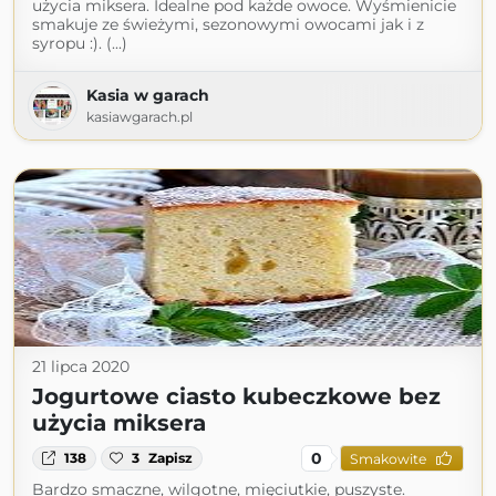
użycia miksera. Idealne pod każde owoce. Wyśmienicie
smakuje ze świeżymi, sezonowymi owocami jak i z
syropu :). (...)
Kasia w garach
kasiawgarach.pl
21 lipca 2020
Jogurtowe ciasto kubeczkowe bez
użycia miksera
0
138
3
Zapisz
Smakowite
Bardzo smaczne, wilgotne, mięciutkie, puszyste.