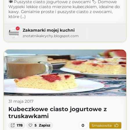
🍽 Puszyste ciasto jogurtowe z owocami 🏷 Domowe
Wypieki lekkie ciasto mierzone kubeczkiem, idealne do
kawy. Genialnie proste i puszyste ciasto z owocami,
które (...)
Zakamarki mojej kuchni
znotatnikakrychy.blogspot.com
31 maja 2017
Kubeczkowe ciasto jogurtowe z
truskawkami
0
178
5
Zapisz
Smakowite