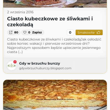
2 września 2016
Ciasto kubeczkowe ze śliwkami i
czekoladą
0
80
0
Zapisz
Smakowite
Ciasto kubeczkowe ze śliwkami i czekoladąJak osłodzić
sobie koniec wakacji i pierwsze wrześniowe dni?
Najprostszym sposobem będzie upieczenie jesiennego
ciasta (...)
Gdy w brzuchu burczy
gdywbrzuchuburczy.blogspot.com