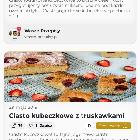
Ciasto jogurtowe kubeczkowe to pyszny deser, który
przygotujemy bez użycia miksera. Idealne pod każde
owoce. Artykuł Ciasto jogurtowe kubeczkowe pochodzi
z (...)
Wasze Przepisy
wasze-przepisy.pl
29 maja 2019
Ciasto kubeczkowe z truskawkami
0
79
1
Zapisz
Smakowite
Ciasto kubeczkowe! To fajne jogurtowe ciasto
pochodzące z Francji robi się, odmierzając kubeczkiem