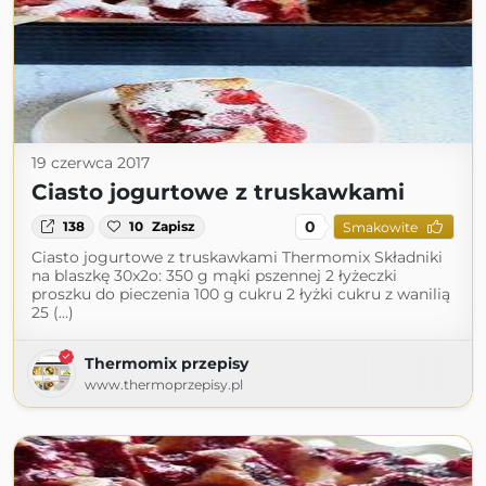
19 czerwca 2017
Ciasto jogurtowe z truskawkami
0
138
10
Zapisz
Smakowite
Ciasto jogurtowe z truskawkami Thermomix Składniki
na blaszkę 30x2o: 350 g mąki pszennej 2 łyżeczki
proszku do pieczenia 100 g cukru 2 łyżki cukru z wanilią
25 (...)
Thermomix przepisy
www.thermoprzepisy.pl