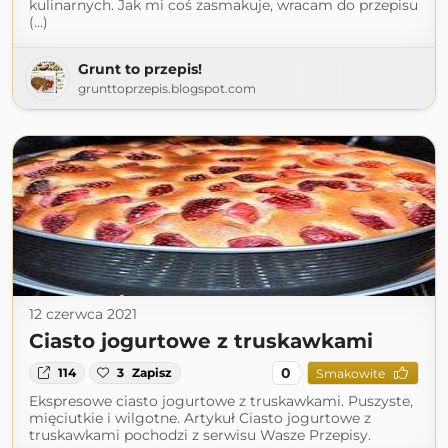
kulinarnych. Jak mi coś zasmakuje, wracam do przepisu
(...)
Grunt to przepis!
grunttoprzepis.blogspot.com
12 czerwca 2021
Ciasto jogurtowe z truskawkami
0
114
3
Zapisz
Smakowite
Ekspresowe ciasto jogurtowe z truskawkami. Puszyste,
mięciutkie i wilgotne. Artykuł Ciasto jogurtowe z
truskawkami pochodzi z serwisu Wasze Przepisy.