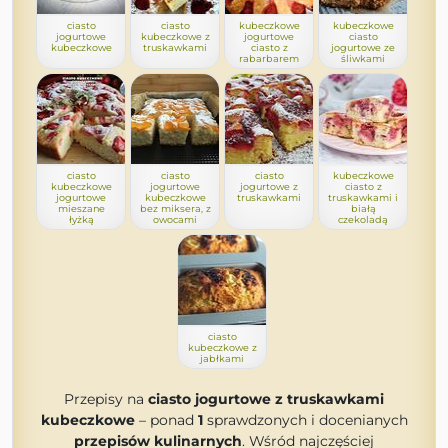
ciasto
ciasto
kubeczkowe
kubeczkowe
jogurtowe
kubeczkowe z
jogurtowe
ciasto
kubeczkowe
truskawkami
ciasto z
jogurtowe ze
rabarbarem
śliwkami
ciasto
ciasto
ciasto
kubeczkowe
kubeczkowe
jogurtowe
jogurtowe z
ciasto z
jogurtowe
kubeczkowe
truskawkami
truskawkami i
mieszane
bez miksera, z
białą
łyżką
owocami
czekoladą
ciasto
kubeczkowe z
jabłkami
Przepisy na
ciasto jogurtowe z truskawkami
kubeczkowe
– ponad
1
sprawdzonych i docenianych
przepisów kulinarnych
. Wśród najczęściej