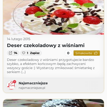
14 lutego 2015
Deser czekoladowy z wiśniami
0
74
1
Zapisz
Smakowite
Deser czekoladowy z wiśniami przygotujecie bardzo
szybko, a efektem końcowym będą zachwyceni
wszyscy goście :) Wystarczy zmiksować śmietankę z
serkiem (...)
Najsmaczniejsze
najsmaczniejsze.pl