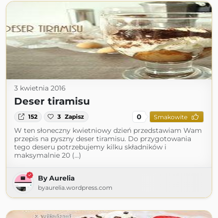
3 kwietnia 2016
Deser tiramisu
0
152
3
Zapisz
Smakowite
W ten słoneczny kwietniowy dzień przedstawiam Wam
przepis na pyszny deser tiramisu. Do przygotowania
tego deseru potrzebujemy kilku składników i
maksymalnie 20 (...)
By Aurelia
byaurelia.wordpress.com