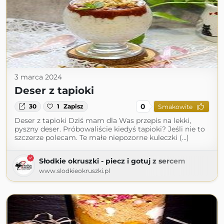
3 marca 2024
Deser z tapioki
0
30
1
Zapisz
Smakowite
Deser z tapioki Dziś mam dla Was przepis na lekki,
pyszny deser. Próbowaliście kiedyś tapioki? Jeśli nie to
szczerze polecam. Te małe niepozorne kuleczki (...)
Słodkie okruszki - piecz i gotuj z sercem
www.slodkieokruszki.pl