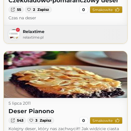
Czekoladowo-pomarańczowy deser
0
55
2
Zapisz
Smakowite
Czas na deser
Relaxtime
relaxtime.pl
5 lipca 2011
Deser Pianono
0
543
3
Zapisz
Smakowite
Kolejny deser, który nas zachwycił!! Jak widzicie ciasta