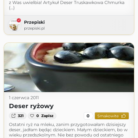
z Was uwielbia! Artykuł Deser Truskawkowa Chmurka
(...)
Przepiski
przepiski.pl
1 czerwca 2011
Deser ryżowy
0
321
0
Zapisz
Smakowite
Ostatni ryż na mleku, zanim przygotowałam dzisiejszy
deser, jadłam będąc dzieckiem. Małym dzieckiem, bo w
wieku przedszkolnym. Nie bez powodu od ostatniego