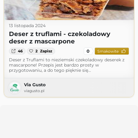
13 listopada 2024
Deser z truflami - czekoladowy
deser z mascarpone
0
46
2
Zapisz
Smakowite
Deser z Truflami to nieziemski czekoladowy deserek z
mascarpone! Przepis jest bardzo prosty w
przygotowaniu, a do tego pięknie się…
Via Gusto
viagusto.pl