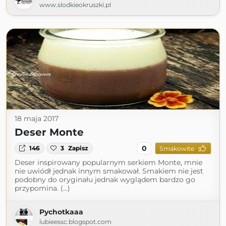
www.slodkieokruszki.pl
18 maja 2017
Deser Monte
0
146
3
Zapisz
Smakowite
Deser inspirowany popularnym serkiem Monte, mnie
nie uwiódł jednak innym smakował. Smakiem nie jest
podobny do oryginału jednak wyglądem bardzo go
przypomina. (...)
Pychotkaaa
lubieessc.blogspot.com