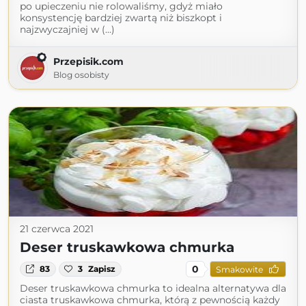
po upieczeniu nie rolowaliśmy, gdyż miało
konsystencję bardziej zwartą niż biszkopt i
najzwyczajniej w (...)
Przepisik.com
Blog osobisty
21 czerwca 2021
Deser truskawkowa chmurka
0
83
3
Zapisz
Smakowite
Deser truskawkowa chmurka to idealna alternatywa dla
ciasta truskawkowa chmurka, którą z pewnością każdy