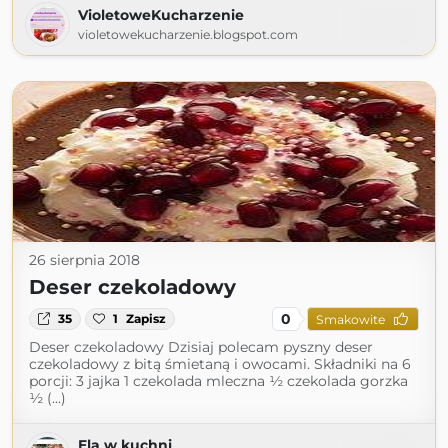
VioletoweKucharzenie
violetowekucharzenie.blogspot.com
26 sierpnia 2018
Deser czekoladowy
0
35
1
Zapisz
Smakowite
Deser czekoladowy Dzisiaj polecam pyszny deser
czekoladowy z bitą śmietaną i owocami. Składniki na 6
porcji: 3 jajka 1 czekolada mleczna ½ czekolada gorzka
½ (...)
Ela w kuchni