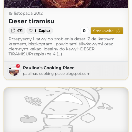
19 listopada 2012
Deser tiramisu
0
471
1
Zapisz
Smakowite
Przepyszny i łatwy do zrobienia deser. Z delikatnym
kremem, biszkoptami, powidłami śliwkowymi oraz
ciemnym kakao. Idealny do kawy!~DESER
TIRAMISUPrzepis (na 4 (...)
Paulina's Cooking Place
paulinas-cooking-place.blogspot.com