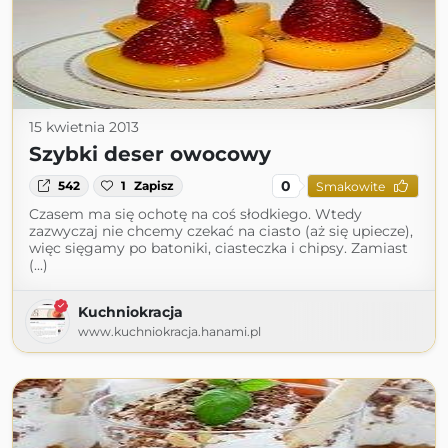
15 kwietnia 2013
Szybki deser owocowy
0
542
1
Zapisz
Smakowite
Czasem ma się ochotę na coś słodkiego. Wtedy
zazwyczaj nie chcemy czekać na ciasto (aż się upiecze),
więc sięgamy po batoniki, ciasteczka i chipsy. Zamiast
(...)
Kuchniokracja
www.kuchniokracja.hanami.pl