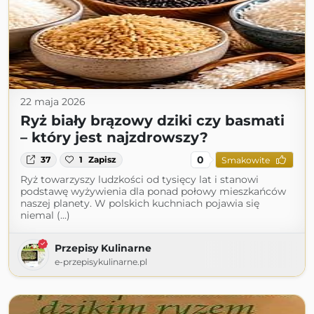
22 maja 2026
Ryż biały brązowy dziki czy basmati
– który jest najzdrowszy?
0
37
1
Zapisz
Smakowite
Ryż towarzyszy ludzkości od tysięcy lat i stanowi
podstawę wyżywienia dla ponad połowy mieszkańców
naszej planety. W polskich kuchniach pojawia się
niemal (...)
Przepisy Kulinarne
e-przepisykulinarne.pl