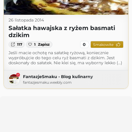
26 listopada 2014
Sałatka hawajska z ryżem basmati
dzikim
0
117
1
Zapisz
Smakowite
Jeśli macie ochotę na sałatkę ryżową, koniecznie
wypróbujcie do tego celu ryż basmati z dzikim. Jest
doskonały do sałatek. Nie klei się, ma wyborny lekko (...)
FantazjeSmaku - Blog kulinarny
fantazjesmaku.weebly.com