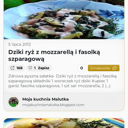
5 lipca 2012
Dziki ryż z mozzarellą i fasolką
szparagową
0
168
1
Zapisz
Smakowite
Zdrowa pyszna sałatka- Dziki ryż z mozzarellą i fasolką
szparagową składniki 1 woreczek ryż dziki Kupiec 1
garść fasolka szparagowa, 1 szt ser mozzarella, 2 (...)
Moja kuchnia Malutka
mojakuchniamalutka.blogspot.com