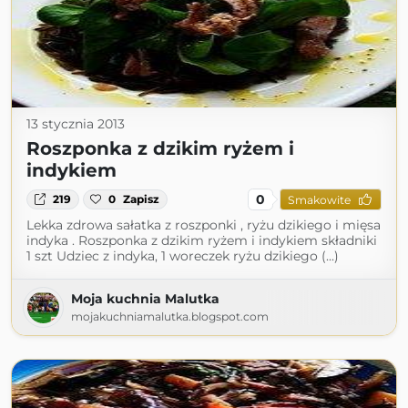
13 stycznia 2013
Roszponka z dzikim ryżem i
indykiem
0
219
0
Zapisz
Smakowite
Lekka zdrowa sałatka z roszponki , ryżu dzikiego i mięsa
indyka . Roszponka z dzikim ryżem i indykiem składniki
1 szt Udziec z indyka, 1 woreczek ryżu dzikiego (...)
Moja kuchnia Malutka
mojakuchniamalutka.blogspot.com