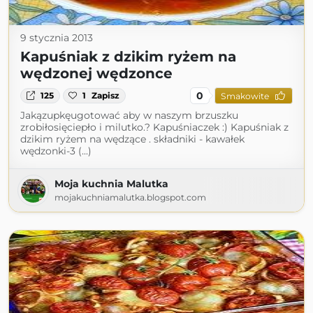
9 stycznia 2013
Kapuśniak z dzikim ryżem na
wędzonej wędzonce
0
125
1
Zapisz
Smakowite
Jakązupkęugotować aby w naszym brzuszku
zrobiłosięciepło i milutko.? Kapuśniaczek :) Kapuśniak z
dzikim ryżem na wędzące . składniki - kawałek
wędzonki-3 (...)
Moja kuchnia Malutka
mojakuchniamalutka.blogspot.com