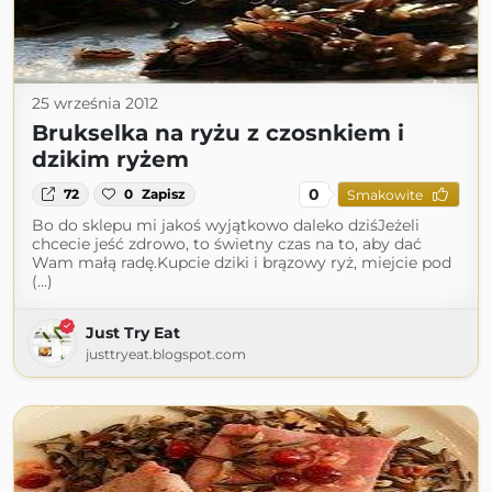
25 września 2012
Brukselka na ryżu z czosnkiem i
dzikim ryżem
0
72
0
Zapisz
Smakowite
Bo do sklepu mi jakoś wyjątkowo daleko dziśJeżeli
chcecie jeść zdrowo, to świetny czas na to, aby dać
Wam małą radę.Kupcie dziki i brązowy ryż, miejcie pod
(...)
Just Try Eat
justtryeat.blogspot.com