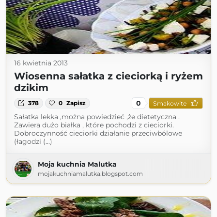
16 kwietnia 2013
Wiosenna sałatka z cieciorką i ryżem
dzikim
0
378
0
Zapisz
Smakowite
Sałatka lekka ,można powiedzieć ,że dietetyczna .
Zawiera dużo białka , które pochodzi z cieciorki.
Dobroczynność cieciorki działanie przeciwbólowe
(łagodzi (...)
Moja kuchnia Malutka
mojakuchniamalutka.blogspot.com