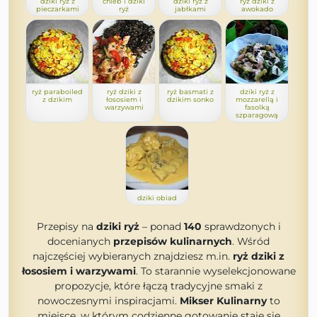
dziki ryż z
chleb i dziki
dziki ryż z
ryż dziki z
pieczarkami
ryż
jabłkami
awokado
ryż paraboiled
ryż dziki z
ryż basmati z
dziki ryż z
z dzikim
łososiem i
dzikim sonko
mozzarellą i
warzywami
fasolką
szparagową
dziki obiad
Przepisy na
dziki ryż
– ponad
140
sprawdzonych i
docenianych
przepisów kulinarnych
. Wśród
najczęściej wybieranych znajdziesz m.in.
ryż dziki z
łososiem i warzywami
. To starannie wyselekcjonowane
propozycje, które łączą tradycyjne smaki z
nowoczesnymi inspiracjami.
Mikser Kulinarny
to
miejsce, w którym codzienne gotowanie staje się