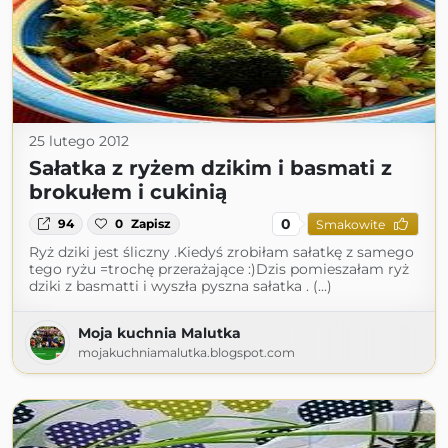
25 lutego 2012
Sałatka z ryżem dzikim i basmati z
brokułem i cukinią
0
94
0
Zapisz
Smakowite
Ryż dziki jest śliczny .Kiedyś zrobiłam sałatkę z samego
tego ryżu =trochę przerażające :)Dzis pomieszałam ryż
dziki z basmatti i wyszła pyszna sałatka . (...)
Moja kuchnia Malutka
mojakuchniamalutka.blogspot.com