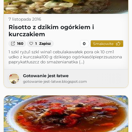
7 listopada 2016
Risotto z dzikim ogórkiem i
kurczakiem
0
160
1
Zapisz
Smakowite
1 szkl ryżu1 szkl wina1 cebulakawałek pora ok 10 cm1
udko z kurczaka100 g dzikiego ogórkasólpieprzsuszona
paprykatłuszcz do smażenianatka (...)
Gotowanie jest łatwe
gotowanie-jest-latwe.blogspot.com