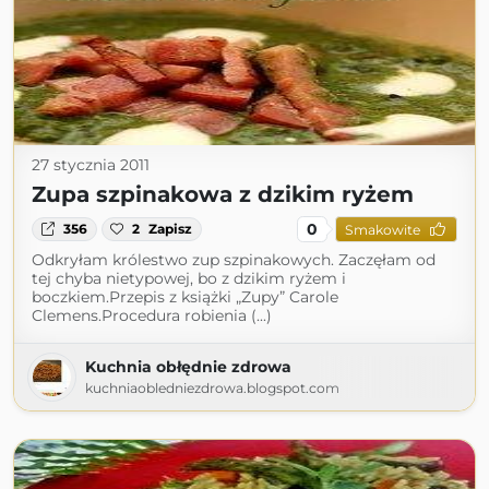
27 stycznia 2011
Zupa szpinakowa z dzikim ryżem
0
356
2
Zapisz
Smakowite
Odkryłam królestwo zup szpinakowych. Zaczęłam od
tej chyba nietypowej, bo z dzikim ryżem i
boczkiem.Przepis z książki „Zupy” Carole
Clemens.Procedura robienia (...)
Kuchnia obłędnie zdrowa
kuchniaobledniezdrowa.blogspot.com