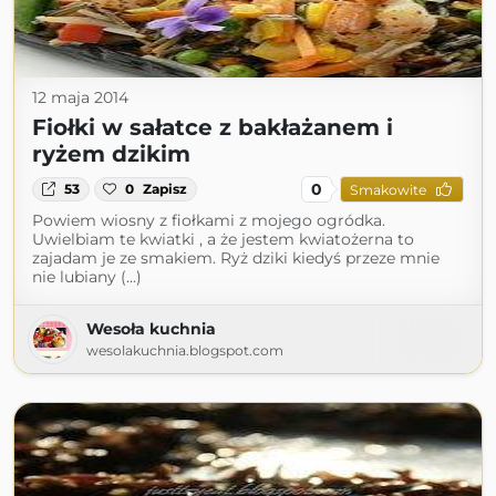
12 maja 2014
Fiołki w sałatce z bakłażanem i
ryżem dzikim
0
53
0
Zapisz
Smakowite
Powiem wiosny z fiołkami z mojego ogródka.
Uwielbiam te kwiatki , a że jestem kwiatożerna to
zajadam je ze smakiem. Ryż dziki kiedyś przeze mnie
nie lubiany (...)
Wesoła kuchnia
wesolakuchnia.blogspot.com