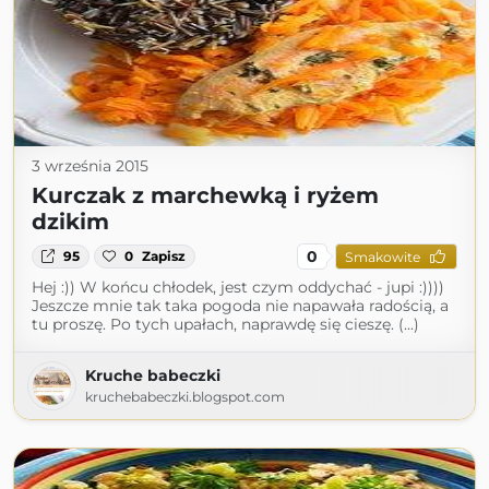
3 września 2015
Kurczak z marchewką i ryżem
dzikim
0
95
0
Zapisz
Smakowite
Hej :)) W końcu chłodek, jest czym oddychać - jupi :))))
Jeszcze mnie tak taka pogoda nie napawała radością, a
tu proszę. Po tych upałach, naprawdę się cieszę. (...)
Kruche babeczki
kruchebabeczki.blogspot.com