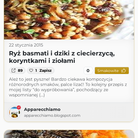
22 stycznia 2015
Ryż basmati i dziki z ciecierzycą,
koryntkami i ziołami
0
89
1
Zapisz
Smakowite
Ależ to jest pyszne! Bardzo ciekawa kompozycja
różnorodnych smaków, palce lizać! To kolejny przepis z
mojej listy “do wypróbowania”, pochodzący ze
wspomnianej (...)
Apparecchiamo
apparecchiamo.blogspot.com