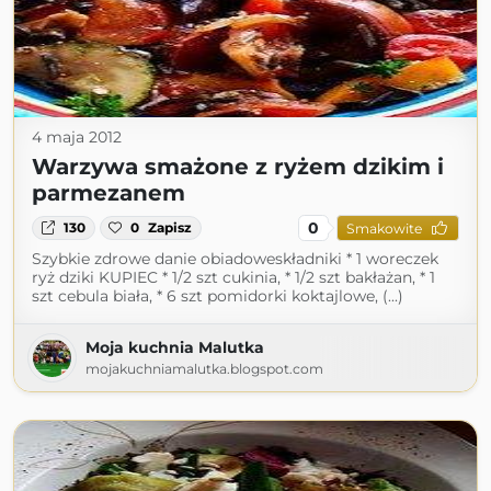
4 maja 2012
Warzywa smażone z ryżem dzikim i
parmezanem
0
130
0
Zapisz
Smakowite
Szybkie zdrowe danie obiadoweskładniki * 1 woreczek
ryż dziki KUPIEC * 1/2 szt cukinia, * 1/2 szt bakłażan, * 1
szt cebula biała, * 6 szt pomidorki koktajlowe, (...)
Moja kuchnia Malutka
mojakuchniamalutka.blogspot.com