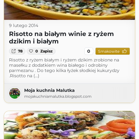
9 lutego 2014
Risotto na białym winie z ryżem
dzikim i białym
0
78
0
Zapisz
Smakowite
Risotto z ryżem białym i ryżem dzikim zrobione na
masełku z dodatkiem wina białego i odrobiny
parmezanu . Do tego kilka łyżek słodkiej kukurydzy
.Risotto na (...)
Moja kuchnia Malutka
mojakuchniamalutka.blogspot.com