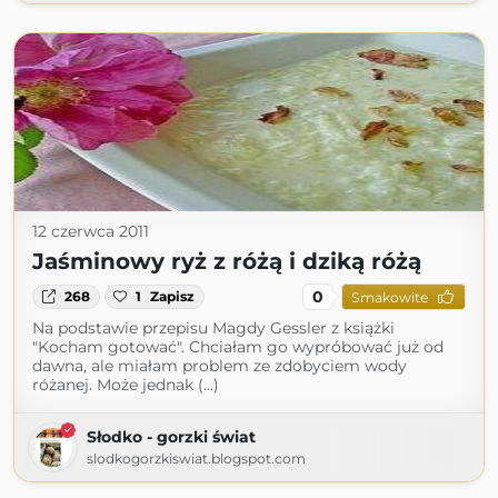
12 czerwca 2011
Jaśminowy ryż z różą i dziką różą
0
268
1
Zapisz
Smakowite
Na podstawie przepisu Magdy Gessler z książki
"Kocham gotować". Chciałam go wypróbować już od
dawna, ale miałam problem ze zdobyciem wody
różanej. Może jednak (...)
Słodko - gorzki świat
slodkogorzkiswiat.blogspot.com