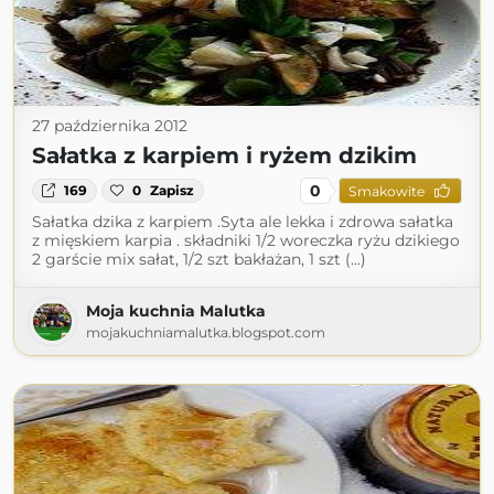
27 października 2012
Sałatka z karpiem i ryżem dzikim
0
169
0
Zapisz
Smakowite
Sałatka dzika z karpiem .Syta ale lekka i zdrowa sałatka
z mięskiem karpia . składniki 1/2 woreczka ryżu dzikiego
2 garście mix sałat, 1/2 szt bakłażan, 1 szt (...)
Moja kuchnia Malutka
mojakuchniamalutka.blogspot.com