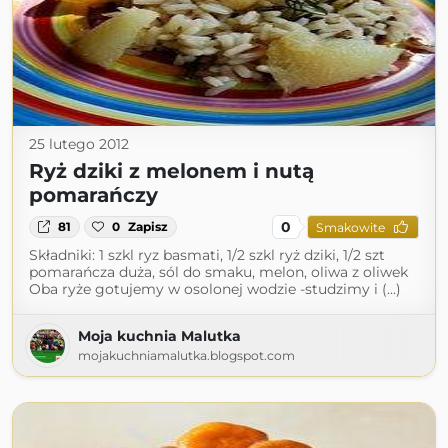
25 lutego 2012
Ryż dziki z melonem i nutą
pomarańczy
0
81
0
Zapisz
Smakowite
Składniki: 1 szkl ryz basmati, 1/2 szkl ryż dziki, 1/2 szt
pomarańcza duża, sól do smaku, melon, oliwa z oliwek
Oba ryże gotujemy w osolonej wodzie -studzimy i (...)
Moja kuchnia Malutka
mojakuchniamalutka.blogspot.com