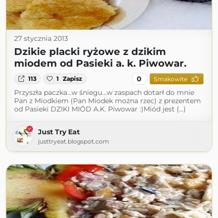
27 stycznia 2013
Dzikie placki ryżowe z dzikim
miodem od Pasieki a. k. Piwowar.
0
113
1
Zapisz
Smakowite
Przyszła paczka...w śniegu...w zaspach dotarł do mnie
Pan z Miodkiem (Pan Miodek można rzec) z prezentem
od Pasieki DZIKI MIÓD A.K. Piwowar :)Miód jest (...)
Just Try Eat
justtryeat.blogspot.com