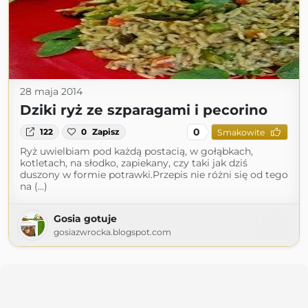
28 maja 2014
Dziki ryż ze szparagami i pecorino
0
122
0
Zapisz
Smakowite
Ryż uwielbiam pod każdą postacią, w gołąbkach,
kotletach, na słodko, zapiekany, czy taki jak dziś
duszony w formie potrawki.Przepis nie różni się od tego
na (...)
Gosia gotuje
gosiazwrocka.blogspot.com