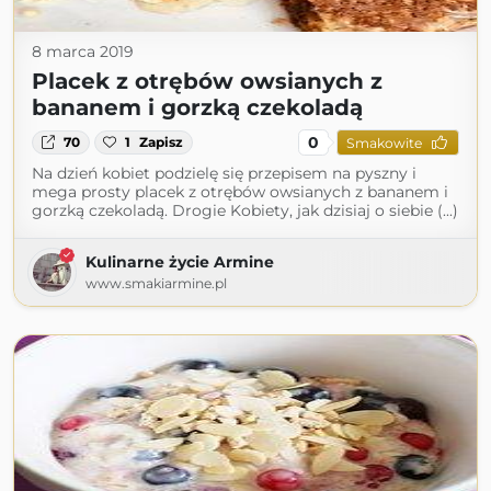
8 marca 2019
Placek z otrębów owsianych z
bananem i gorzką czekoladą
0
70
1
Zapisz
Smakowite
Na dzień kobiet podzielę się przepisem na pyszny i
mega prosty placek z otrębów owsianych z bananem i
gorzką czekoladą. Drogie Kobiety, jak dzisiaj o siebie (...)
Kulinarne życie Armine
www.smakiarmine.pl