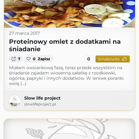
27 marca 2017
Proteinowy omlet z dodatkami na
śniadanie
0
7
0
Zapisz
Smakowite
Miałam owsiankową fazę, teraz przede wszystkim na
śniadanie zajadam wiosenną sałatkę z rzodkiewki,
ogórka, papryki i innych dodatków. W leniwe poranki
wolę (...)
Slow life project
slowlifeproject.pl