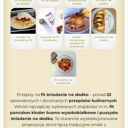
fit śniadania
fit na słodko
śniadanie na
fit krem na
na słodko
słodko
słodko
mango na
pomysł na fit
placki
śniadanie na
śniadanie fit
śniadanie
bananowe
słodki
słodkie fit
śniadanie
fit sałatka na
śniadanie
Przepisy na
fit śniadanie na słodko
– ponad
23
sprawdzonych i docenianych
przepisów kulinarnych
.
Wśród najczęściej wybieranych znajdziesz m.in.
fit
pancakes kinder bueno wysokobiałkowe i puszyste
śniadanie na słodko
. To starannie wyselekcjonowane
propozycje, które łączą tradycyjne smaki z