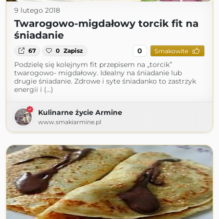
9 lutego 2018
Twarogowo-migdałowy torcik fit na
śniadanie
0
67
0
Zapisz
Smakowite
Podzielę się kolejnym fit przepisem na „torcik”
twarogowo- migdałowy. Idealny na śniadanie lub
drugie śniadanie. Zdrowe i syte śniadanko to zastrzyk
energii i (...)
Kulinarne życie Armine
www.smakiarmine.pl