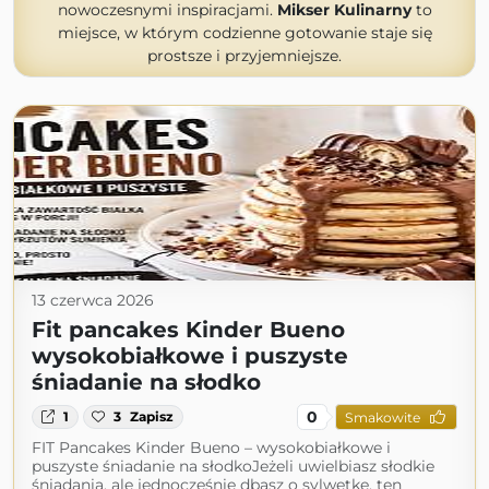
nowoczesnymi inspiracjami.
Mikser Kulinarny
to
miejsce, w którym codzienne gotowanie staje się
prostsze i przyjemniejsze.
13 czerwca 2026
Fit pancakes Kinder Bueno
wysokobiałkowe i puszyste
śniadanie na słodko
0
1
3
Zapisz
Smakowite
FIT Pancakes Kinder Bueno – wysokobiałkowe i
puszyste śniadanie na słodkoJeżeli uwielbiasz słodkie
śniadania, ale jednocześnie dbasz o sylwetkę, ten