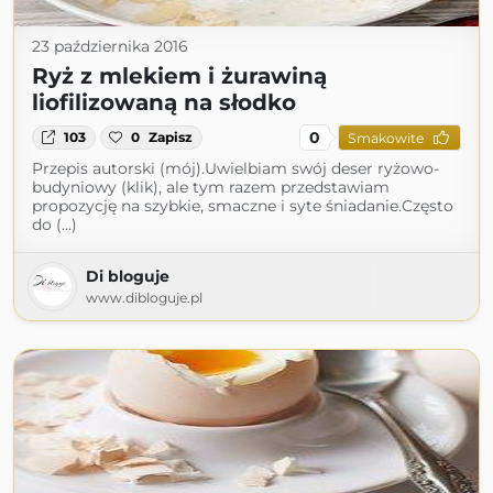
23 października 2016
Ryż z mlekiem i żurawiną
liofilizowaną na słodko
0
103
0
Zapisz
Smakowite
Przepis autorski (mój).Uwielbiam swój deser ryżowo-
budyniowy (klik), ale tym razem przedstawiam
propozycję na szybkie, smaczne i syte śniadanie.Często
do (...)
Di bloguje
www.dibloguje.pl