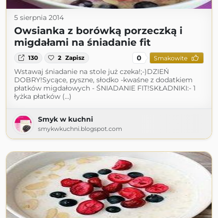
5 sierpnia 2014
Owsianka z borówką porzeczką i
migdałami na śniadanie fit
0
130
2
Zapisz
Smakowite
Wstawaj śniadanie na stole już czeka!;-)DZIEŃ
DOBRY!Sycące, pyszne, słodko -kwaśne z dodatkiem
płatków migdałowych - ŚNIADANIE FIT!SKŁADNIKI:- 1
łyżka płatków (...)
Smyk w kuchni
smykwkuchni.blogspot.com