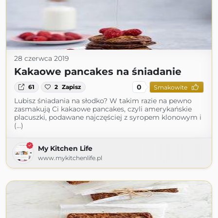
28 czerwca 2019
Kakaowe pancakes na śniadanie
0
61
2
Zapisz
Smakowite
Lubisz śniadania na słodko? W takim razie na pewno
zasmakują Ci kakaowe pancakes, czyli amerykańskie
placuszki, podawane najczęściej z syropem klonowym i
(...)
My Kitchen Life
www.mykitchenlife.pl