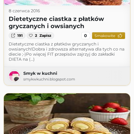
8 czerwca 2016
Dietetyczne ciastka z płatków
gryczanych i owsianych
0
191
2
Zapisz
Smakowite
Dietetyczne ciastka z płatków gryczanych i
owsianych!Dobra i zdrowsza alternatywa dla tych co na
diecie ;-)Po więcej FIT przepisów zajrzyj do zakładki
DIETA na (...)
Smyk w kuchni
smykwkuchni.blogspot.com