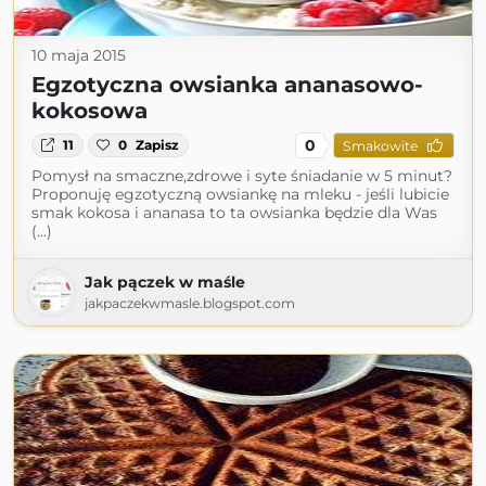
10 maja 2015
Egzotyczna owsianka ananasowo-
kokosowa
0
11
0
Zapisz
Smakowite
Pomysł na smaczne,zdrowe i syte śniadanie w 5 minut?
Proponuję egzotyczną owsiankę na mleku - jeśli lubicie
smak kokosa i ananasa to ta owsianka będzie dla Was
(...)
Jak pączek w maśle
jakpaczekwmasle.blogspot.com