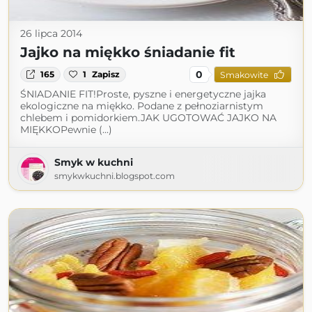
26 lipca 2014
Jajko na miękko śniadanie fit
0
165
1
Zapisz
Smakowite
ŚNIADANIE FIT!Proste, pyszne i energetyczne jajka
ekologiczne na miękko. Podane z pełnoziarnistym
chlebem i pomidorkiem.JAK UGOTOWAĆ JAJKO NA
MIĘKKOPewnie (...)
Smyk w kuchni
smykwkuchni.blogspot.com