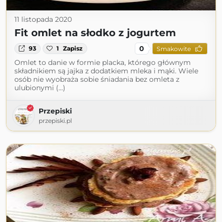
11 listopada 2020
Fit omlet na słodko z jogurtem
0
93
1
Zapisz
Smakowite
Omlet to danie w formie placka, którego głównym
składnikiem są jajka z dodatkiem mleka i mąki. Wiele
osób nie wyobraża sobie śniadania bez omleta z
ulubionymi (...)
Przepiski
przepiski.pl