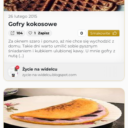
26 lutego 2015
Gofry kokosowe
0
104
1
Zapisz
Smakowite
Za oknem szaro i ponuro, aż nie chce się wychodzić z
domu. Takie dni warto umilić sobie pysznym
śniadaniem i kubkiem ulubionej kawy. U mnie gofry z
nutą (...)
Życie na widelcu
zycie-na-widelcu.blogspot.com