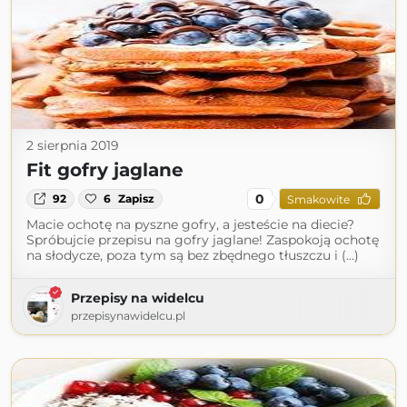
2 sierpnia 2019
Fit gofry jaglane
0
92
6
Zapisz
Smakowite
Macie ochotę na pyszne gofry, a jesteście na diecie?
Spróbujcie przepisu na gofry jaglane! Zaspokoją ochotę
na słodycze, poza tym są bez zbędnego tłuszczu i (...)
Przepisy na widelcu
przepisynawidelcu.pl