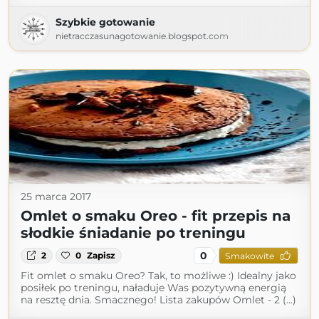
Szybkie gotowanie
nietracczasunagotowanie.blogspot.com
25 marca 2017
Omlet o smaku Oreo - fit przepis na
słodkie śniadanie po treningu
0
2
0
Zapisz
Smakowite
Fit omlet o smaku Oreo? Tak, to możliwe :) Idealny jako
posiłek po treningu, naładuje Was pozytywną energią
na resztę dnia. Smacznego! Lista zakupów Omlet - 2 (...)