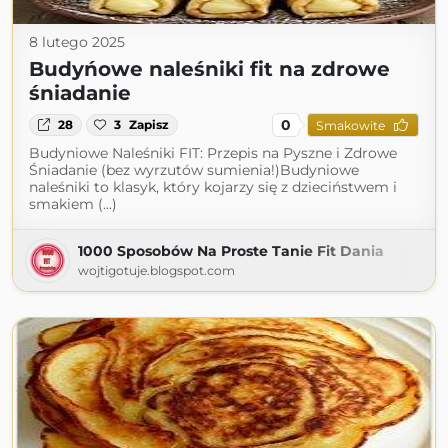
8 lutego 2025
Budyńowe naleśniki fit na zdrowe
śniadanie
0
28
3
Zapisz
Smakowite
Budyniowe Naleśniki FIT: Przepis na Pyszne i Zdrowe
Śniadanie (bez wyrzutów sumienia!)Budyniowe
naleśniki to klasyk, który kojarzy się z dzieciństwem i
smakiem (...)
1000 Sposobów Na Proste Tanie Fit Dania
wojtigotuje.blogspot.com