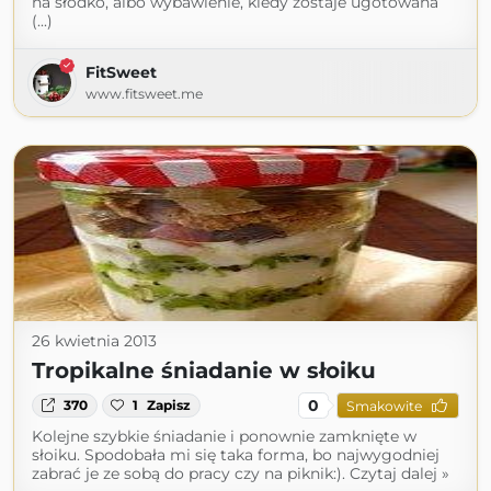
na słodko, albo wybawienie, kiedy zostaje ugotowana
(...)
FitSweet
www.fitsweet.me
26 kwietnia 2013
Tropikalne śniadanie w słoiku
0
370
1
Zapisz
Smakowite
Kolejne szybkie śniadanie i ponownie zamknięte w
słoiku. Spodobała mi się taka forma, bo najwygodniej
zabrać je ze sobą do pracy czy na piknik:). Czytaj dalej »