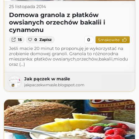
25 listopada 2014
Domowa granola z płatków
owsianych orzechów bakalii i
cynamonu
0
15
0
Zapisz
Smakowite
Jeśli macie 20 minut to proponuję je wykorzystać na
zrobienie domowej granoli. Granola to różnorodna
mieszanka: płatków owsianych,orzechów,bakalii,miodu
oraz (...)
Jak pączek w maśle
jakpaczekwmasle.blogspot.com