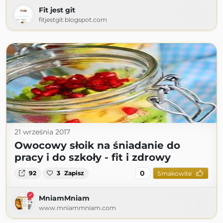
Fit jest git
fitjestgit.blogspot.com
21 września 2017
Owocowy słoik na śniadanie do
pracy i do szkoły - fit i zdrowy
0
92
3
Zapisz
Smakowite
MniamMniam
www.mniammniam.com