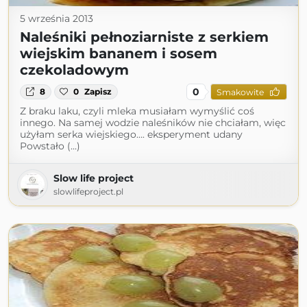
5 września 2013
Naleśniki pełnoziarniste z serkiem
wiejskim bananem i sosem
czekoladowym
0
8
0
Zapisz
Smakowite
Z braku laku, czyli mleka musiałam wymyślić coś
innego. Na samej wodzie naleśników nie chciałam, więc
użyłam serka wiejskiego…. eksperyment udany
Powstało (...)
Slow life project
slowlifeproject.pl