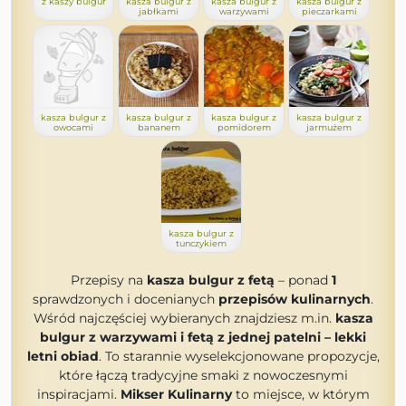
z kaszy bulgur
kasza bulgur z
kasza bulgur z
kasza bulgur z
jabłkami
warzywami
pieczarkami
kasza bulgur z
kasza bulgur z
kasza bulgur z
kasza bulgur z
owocami
bananem
pomidorem
jarmużem
kasza bulgur z
tunczykiem
Przepisy na
kasza bulgur z fetą
– ponad
1
sprawdzonych i docenianych
przepisów kulinarnych
.
Wśród najczęściej wybieranych znajdziesz m.in.
kasza
bulgur z warzywami i fetą z jednej patelni – lekki
letni obiad
. To starannie wyselekcjonowane propozycje,
które łączą tradycyjne smaki z nowoczesnymi
inspiracjami.
Mikser Kulinarny
to miejsce, w którym