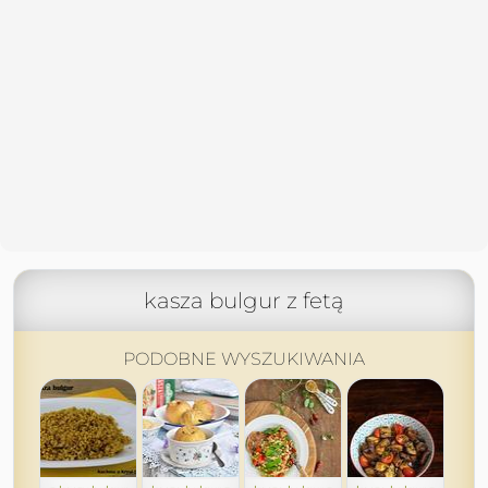
kasza bulgur z fetą
PODOBNE WYSZUKIWANIA