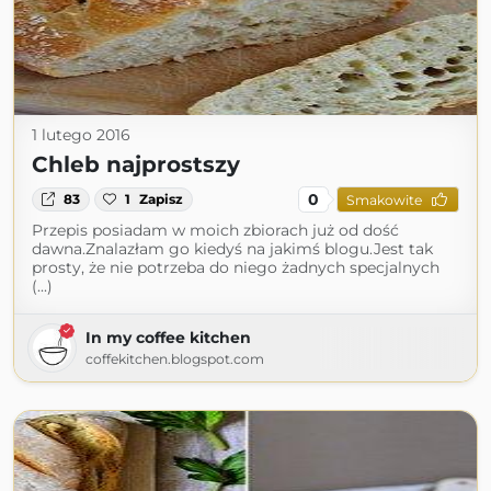
1 lutego 2016
Chleb najprostszy
0
83
1
Zapisz
Smakowite
Przepis posiadam w moich zbiorach już od dość
dawna.Znalazłam go kiedyś na jakimś blogu.Jest tak
prosty, że nie potrzeba do niego żadnych specjalnych
(...)
In my coffee kitchen
coffekitchen.blogspot.com