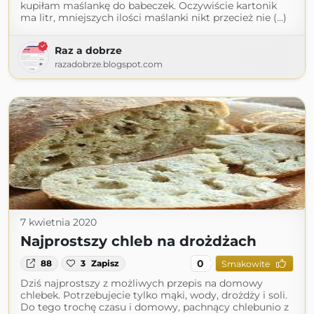
kupiłam maślankę do babeczek. Oczywiście kartonik
ma litr, mniejszych ilości maślanki nikt przecież nie (...)
Raz a dobrze
razadobrze.blogspot.com
7 kwietnia 2020
Najprostszy chleb na drożdżach
0
88
3
Zapisz
Smakowite
Dziś najprostszy z możliwych przepis na domowy
chlebek. Potrzebujecie tylko mąki, wody, drożdży i soli.
Do tego trochę czasu i domowy, pachnący chlebunio z