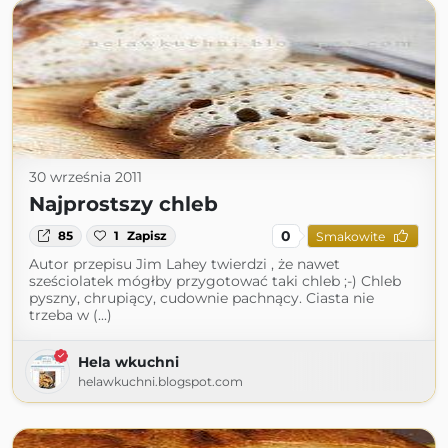
30 września 2011
Najprostszy chleb
0
85
1
Zapisz
Smakowite
Autor przepisu Jim Lahey twierdzi , że nawet
sześciolatek mógłby przygotować taki chleb ;-) Chleb
pyszny, chrupiący, cudownie pachnący. Ciasta nie
trzeba w (...)
Hela wkuchni
helawkuchni.blogspot.com