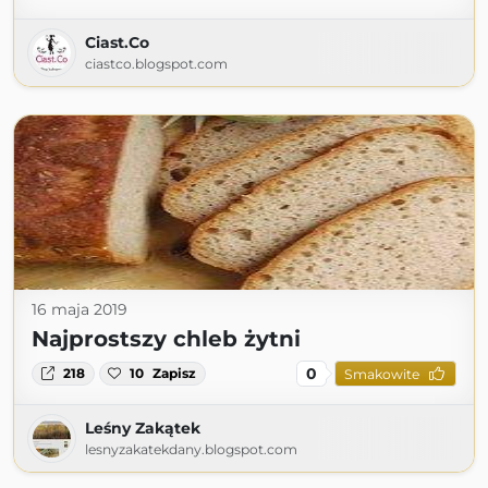
Ciast.Co
ciastco.blogspot.com
16 maja 2019
Najprostszy chleb żytni
0
218
10
Zapisz
Smakowite
Leśny Zakątek
lesnyzakatekdany.blogspot.com