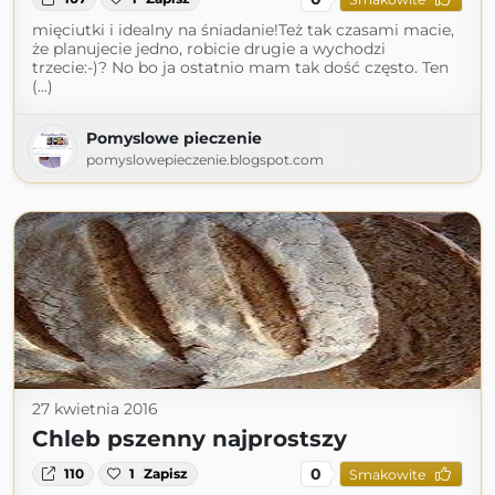
mięciutki i idealny na śniadanie!Też tak czasami macie,
że planujecie jedno, robicie drugie a wychodzi
trzecie:-)? No bo ja ostatnio mam tak dość często. Ten
(...)
Pomyslowe pieczenie
pomyslowepieczenie.blogspot.com
27 kwietnia 2016
Chleb pszenny najprostszy
0
110
1
Zapisz
Smakowite