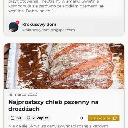
przygotowania i neutralny w smaku. Świetnie
komponuje się zarówno ze słodkim dżemem jak i
wędliną. Dobry na co (...)
Krokusowy dom
krokusowydom.blogspot.com
18 marca 2022
Najprostszy chleb pszenny na
drożdżach
0
50
2
Zapisz
Smakowite
Nie da się ukryć, ze ceny żywności rosną z każdym