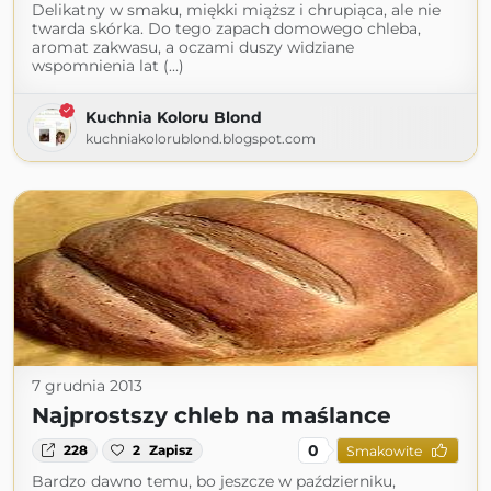
Delikatny w smaku, miękki miąższ i chrupiąca, ale nie
twarda skórka. Do tego zapach domowego chleba,
aromat zakwasu, a oczami duszy widziane
wspomnienia lat (...)
Kuchnia Koloru Blond
kuchniakolorublond.blogspot.com
7 grudnia 2013
Najprostszy chleb na maślance
0
228
2
Zapisz
Smakowite
Bardzo dawno temu, bo jeszcze w październiku,