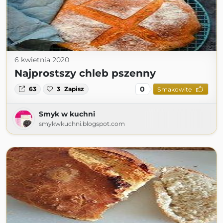
6 kwietnia 2020
Najprostszy chleb pszenny
0
63
3
Zapisz
Smakowite
Smyk w kuchni
smykwkuchni.blogspot.com