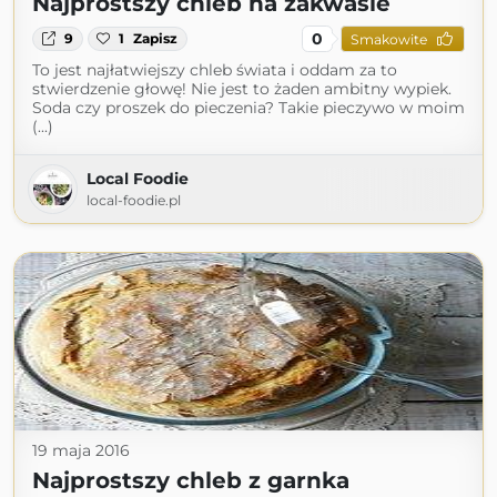
Najprostszy chleb na zakwasie
0
9
1
Zapisz
Smakowite
To jest najłatwiejszy chleb świata i oddam za to
stwierdzenie głowę! Nie jest to żaden ambitny wypiek.
Soda czy proszek do pieczenia? Takie pieczywo w moim
(...)
Local Foodie
local-foodie.pl
19 maja 2016
Najprostszy chleb z garnka