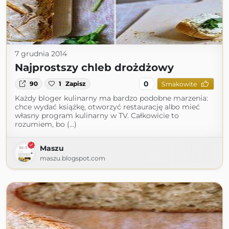
7 grudnia 2014
Najprostszy chleb drożdżowy
0
90
1
Zapisz
Smakowite
Każdy bloger kulinarny ma bardzo podobne marzenia:
chce wydać książkę, otworzyć restaurację albo mieć
własny program kulinarny w TV. Całkowicie to
rozumiem, bo (...)
Maszu
maszu.blogspot.com