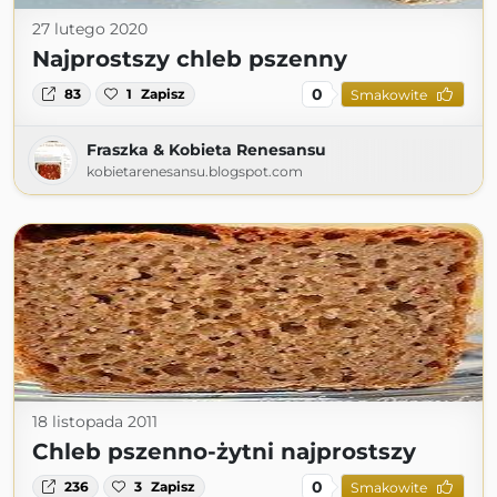
27 lutego 2020
Najprostszy chleb pszenny
0
83
1
Zapisz
Smakowite
Fraszka & Kobieta Renesansu
kobietarenesansu.blogspot.com
18 listopada 2011
Chleb pszenno-żytni najprostszy
0
236
3
Zapisz
Smakowite