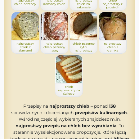
najprostszy
najprostszy
najprostszy
chleb
chleb pszenny
domowy chleb
chleb na
najprostszy z
zakwasie
prostych
najprostszy
najprostszy
chleb pszenno
najprostszy
chleb z
chleb pszenny
zytni
chleb z
ziarnami
jasny
najprostszy
garnka
chleb
najprostszy na
świecie
Przepisy na
najprostszy chleb
– ponad
138
sprawdzonych i docenianych
przepisów kulinarnych
.
Wśród najczęściej wybieranych znajdziesz m.in.
najprostszy przepis na chleb bez wyrabiania
. To
starannie wyselekcjonowane propozycje, które łączą
tradycyjne smaki z nowoczesnymi inspiracjami.
Mikser