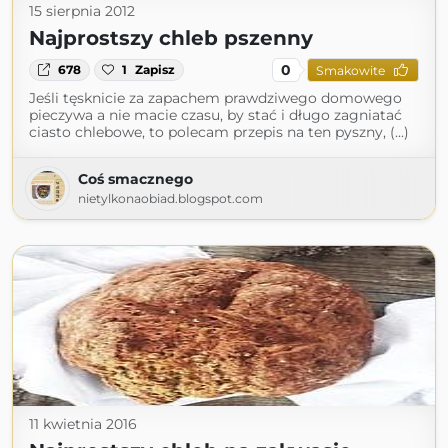
15 sierpnia 2012
Najprostszy chleb pszenny
0
678
1
Zapisz
Smakowite
Jeśli tęsknicie za zapachem prawdziwego domowego
pieczywa a nie macie czasu, by stać i długo zagniatać
ciasto chlebowe, to polecam przepis na ten pyszny, (...)
Coś smacznego
nietylkonaobiad.blogspot.com
11 kwietnia 2016