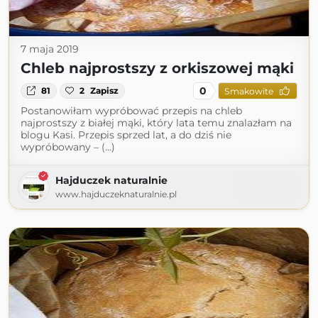
7 maja 2019
Chleb najprostszy z orkiszowej mąki
0
81
2
Zapisz
Smakowite
Postanowiłam wypróbować przepis na chleb
najprostszy z białej mąki, który lata temu znalazłam na
blogu Kasi. Przepis sprzed lat, a do dziś nie
wypróbowany – (...)
Hajduczek naturalnie
www.hajduczeknaturalnie.pl