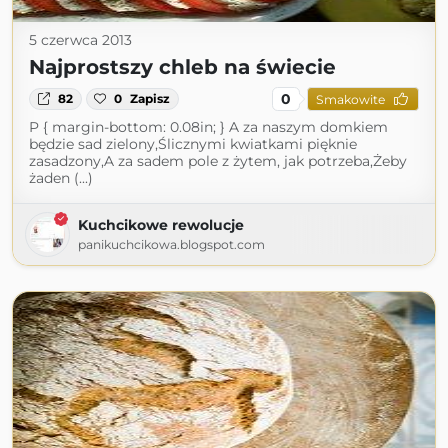
5 czerwca 2013
Najprostszy chleb na świecie
0
82
0
Zapisz
Smakowite
P { margin-bottom: 0.08in; } A za naszym domkiem
będzie sad zielony,Ślicznymi kwiatkami pięknie
zasadzony,A za sadem pole z żytem, jak potrzeba,Żeby
żaden (...)
Kuchcikowe rewolucje
panikuchcikowa.blogspot.com