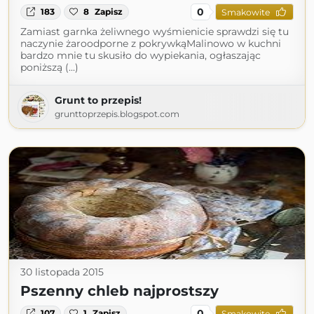
0
183
8
Zapisz
Smakowite
Zamiast garnka żeliwnego wyśmienicie sprawdzi się tu
naczynie żaroodporne z pokrywkąMalinowo w kuchni
bardzo mnie tu skusiło do wypiekania, ogłaszając
poniższą (...)
Grunt to przepis!
grunttoprzepis.blogspot.com
30 listopada 2015
Pszenny chleb najprostszy
0
107
1
Zapisz
Smakowite