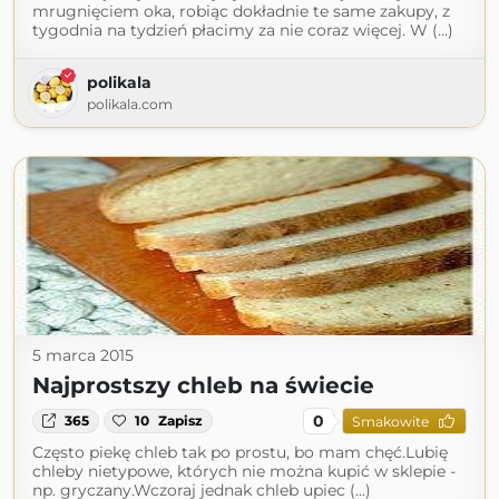
mrugnięciem oka, robiąc dokładnie te same zakupy, z
tygodnia na tydzień płacimy za nie coraz więcej. W (...)
polikala
polikala.com
5 marca 2015
Najprostszy chleb na świecie
0
365
10
Zapisz
Smakowite
Często piekę chleb tak po prostu, bo mam chęć.Lubię
chleby nietypowe, których nie można kupić w sklepie -
np. gryczany.Wczoraj jednak chleb upiec (...)