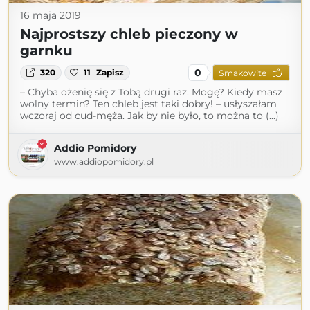
16 maja 2019
Najprostszy chleb pieczony w
garnku
0
320
11
Zapisz
Smakowite
– Chyba ożenię się z Tobą drugi raz. Mogę? Kiedy masz
wolny termin? Ten chleb jest taki dobry! – usłyszałam
wczoraj od cud-męża. Jak by nie było, to można to (...)
Addio Pomidory
www.addiopomidory.pl