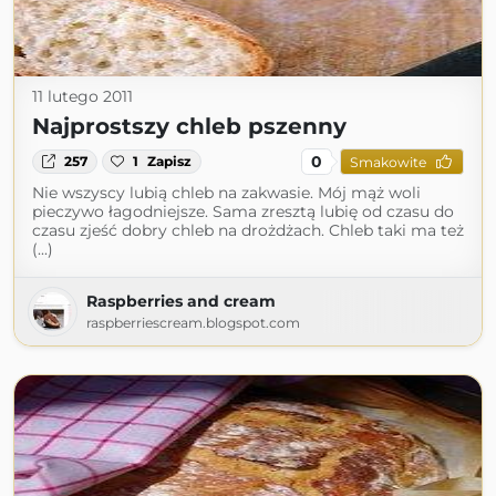
11 lutego 2011
Najprostszy chleb pszenny
0
257
1
Zapisz
Smakowite
Nie wszyscy lubią chleb na zakwasie. Mój mąż woli
pieczywo łagodniejsze. Sama zresztą lubię od czasu do
czasu zjeść dobry chleb na drożdżach. Chleb taki ma też
(...)
Raspberries and cream
raspberriescream.blogspot.com