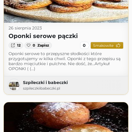
26 sierpnia 2023
Oponki serowe pączki
0
12
0
Zapisz
Smakowite
Oponki serowe to przepyszne słodkości które
przygotujemy w kilka chwil. Oponki z tego przepisu są
bardzo mięciutkie i pulchne. Nie dość, że…Artykuł
OPONKI ( (...)
Szpileczki i babeczki
szpileczkiibabeczki.pl