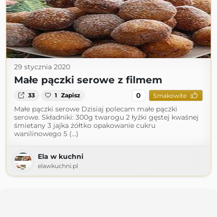
29 stycznia 2020
Małe pączki serowe z filmem
0
33
1
Zapisz
Smakowite
Małe pączki serowe Dzisiaj polecam małe pączki
serowe. Składniki: 300g twarogu 2 łyżki gęstej kwaśnej
śmietany 3 jajka żółtko opakowanie cukru
wanilinowego 5 (...)
Ela w kuchni
elawkuchni.pl