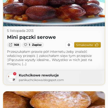
5 listopada 2013
Mini pączki serowe
0
168
1
Zapisz
Smakowite
Przeszukałam prawie pół internetu żeby znaleźć
właściwy przepis :) zakochałam sięw tym przepisie
:)Pączusie wyszły idealne... Wszystko w nich jest na
miejscu, (...)
Kuchcikowe rewolucje
panikuchcikowa.blogspot.com