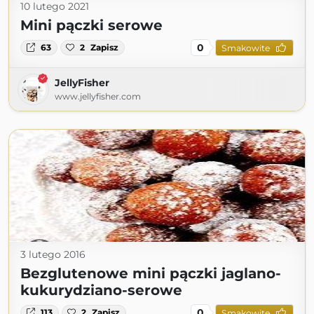
10 lutego 2021
Mini pączki serowe
0
63
2
Zapisz
Smakowite
JellyFisher
www.jellyfisher.com
3 lutego 2016
Bezglutenowe mini pączki jaglano-
kukurydziano-serowe
0
113
2
Zapisz
Smakowite