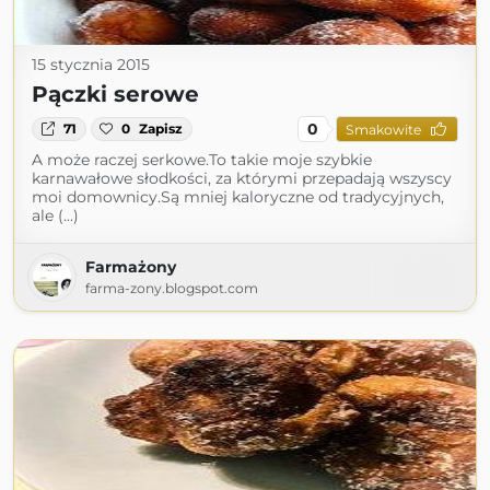
15 stycznia 2015
Pączki serowe
0
71
0
Zapisz
Smakowite
A może raczej serkowe.To takie moje szybkie
karnawałowe słodkości, za którymi przepadają wszyscy
moi domownicy.Są mniej kaloryczne od tradycyjnych,
ale (...)
Farmażony
farma-zony.blogspot.com