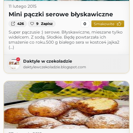
11 lutego 2015
Mini pączki serowe błyskawiczne
0
426
9
Zapisz
Smakowite
Super pączusie :) serowe. Błyskawiczne, mieszane tylko
widelcem. Z sodą. Słodkie. Będę powtarzała ich
smażenie co roku.500 g białego sera w kostce4 jajka2
(...)
Daktyle w czekoladzie
daktylewczekoladzie.blogspot.com