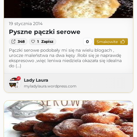
19 stycznia 2014
Pyszne pączki serowe
0
348
1
Zapisz
Smakowite
Pączki serowe podobały mi się na wielu blogach ,
urocze maleństwa na dwa kęsy .Robi się je naprawdę
ekspresowo ,więc leniwa niedziela okazała się idealna
do (...)
Lady Laura
myladylaura.wordpress.com