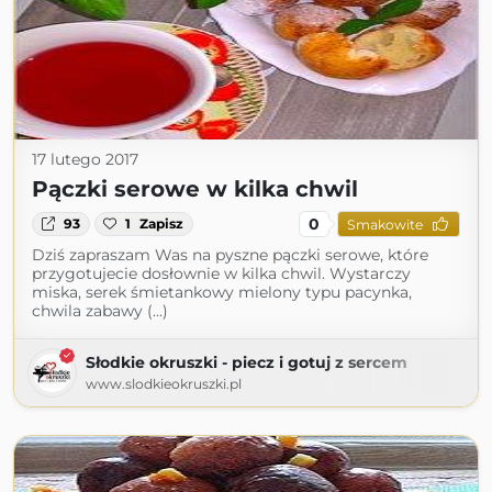
17 lutego 2017
Pączki serowe w kilka chwil
0
93
1
Zapisz
Smakowite
Dziś zapraszam Was na pyszne pączki serowe, które
przygotujecie dosłownie w kilka chwil. Wystarczy
miska, serek śmietankowy mielony typu pacynka,
chwila zabawy (...)
Słodkie okruszki - piecz i gotuj z sercem
www.slodkieokruszki.pl