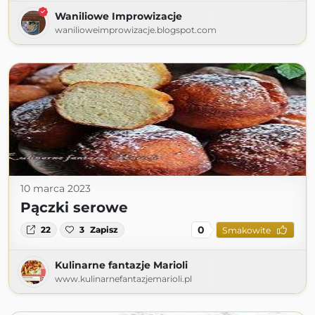
Waniliowe Improwizacje
wanilioweimprowizacje.blogspot.com
10 marca 2023
Pączki serowe
0
22
3
Zapisz
Smakowite
Kulinarne fantazje Marioli
www.kulinarnefantazjemarioli.pl