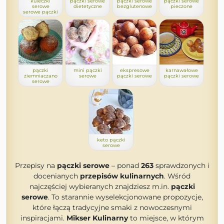
kuleczki
pączki serowe
pączki serowe
pączki serowe
serowe
dietetyczne
bezglutenowe
pieczone
serowe pączki
pączki
mini pączki
ekspresowe
karnawałowe
ziemniaczano
serowe
pączki serowe
pączki serowe
serowe
keto pączki
serowe
Przepisy na
pączki serowe
– ponad
263
sprawdzonych i
docenianych
przepisów kulinarnych
. Wśród
najczęściej wybieranych znajdziesz m.in.
pączki
serowe
. To starannie wyselekcjonowane propozycje,
które łączą tradycyjne smaki z nowoczesnymi
inspiracjami.
Mikser Kulinarny
to miejsce, w którym