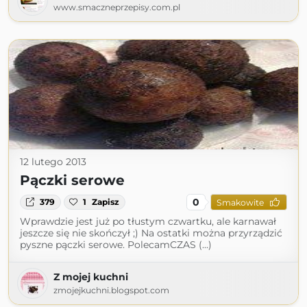
www.smaczneprzepisy.com.pl
12 lutego 2013
Pączki serowe
0
379
1
Zapisz
Smakowite
Wprawdzie jest już po tłustym czwartku, ale karnawał
jeszcze się nie skończył ;) Na ostatki można przyrządzić
pyszne pączki serowe. PolecamCZAS (...)
Z mojej kuchni
zmojejkuchni.blogspot.com