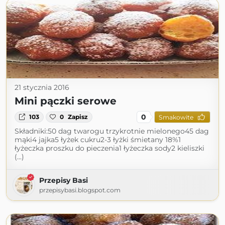
21 stycznia 2016
Mini pączki serowe
0
103
0
Zapisz
Smakowite
Składniki:50 dag twarogu trzykrotnie mielonego45 dag
mąki4 jajka5 łyżek cukru2-3 łyżki śmietany 18%1
łyżeczka proszku do pieczenia1 łyżeczka sody2 kieliszki
(...)
Przepisy Basi
przepisybasi.blogspot.com