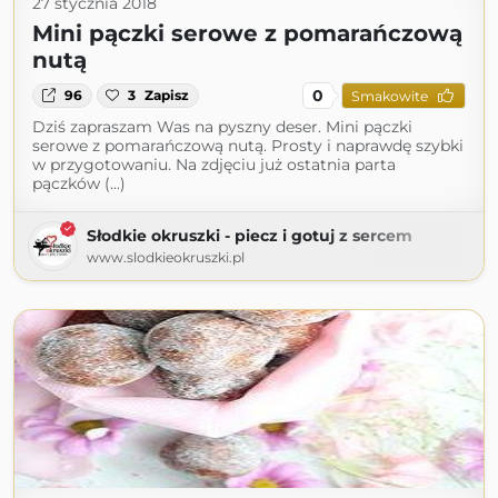
27 stycznia 2018
Mini pączki serowe z pomarańczową
nutą
0
96
3
Zapisz
Smakowite
Dziś zapraszam Was na pyszny deser. Mini pączki
serowe z pomarańczową nutą. Prosty i naprawdę szybki
w przygotowaniu. Na zdjęciu już ostatnia parta
pączków (...)
Słodkie okruszki - piecz i gotuj z sercem
www.slodkieokruszki.pl