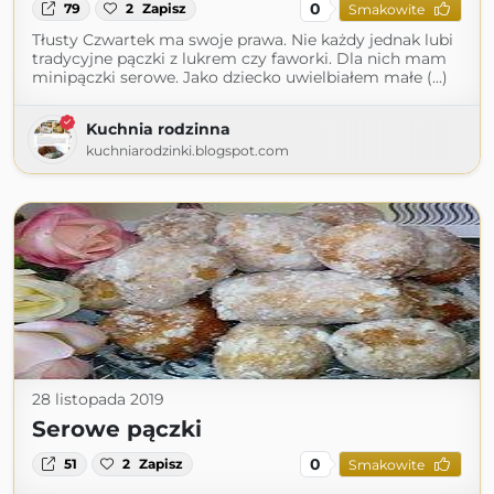
0
79
2
Zapisz
Smakowite
Tłusty Czwartek ma swoje prawa. Nie każdy jednak lubi
tradycyjne pączki z lukrem czy faworki. Dla nich mam
minipączki serowe. Jako dziecko uwielbiałem małe (...)
Kuchnia rodzinna
kuchniarodzinki.blogspot.com
28 listopada 2019
Serowe pączki
0
51
2
Zapisz
Smakowite