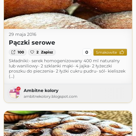
29 maja 2016
Pączki serowe
0
100
2
Zapisz
Smakowite
Składniki:- serek homogenizowany 400 ml naturalny
lub waniliowy- 2 szklanki mąki- 4 jajka- 2 łyżeczki
proszku do pieczenia- 2 łyżki cukru pudru- sól- kieliszek
(...)
Ambitne kolory
ambitnekolory.blogspot.com