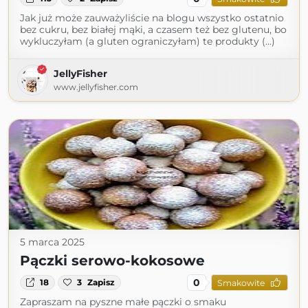
Jak już może zauważyliście na blogu wszystko ostatnio
bez cukru, bez białej mąki, a czasem też bez glutenu, bo
wykluczyłam (a gluten ograniczyłam) te produkty (...)
JellyFisher
www.jellyfisher.com
5 marca 2025
Pączki serowo-kokosowe
0
18
3
Zapisz
Smakowite
Zapraszam na pyszne małe pączki o smaku