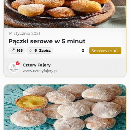
14 stycznia 2021
Pączki serowe w 5 minut
0
165
6
Zapisz
Smakowite
Cztery Fajery
www.czteryfajery.pl