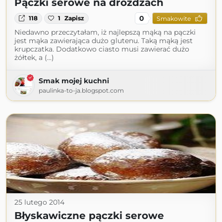
Pączki serowe na drożdżach
0
118
1
Zapisz
Smakowite
Niedawno przeczytałam, iż najlepszą mąką na pączki
jest mąka zawierająca dużo glutenu. Taką mąką jest
krupczatka. Dodatkowo ciasto musi zawierać dużo
żółtek, a (...)
Smak mojej kuchni
paulinka-to-ja.blogspot.com
25 lutego 2014
Błyskawiczne pączki serowe