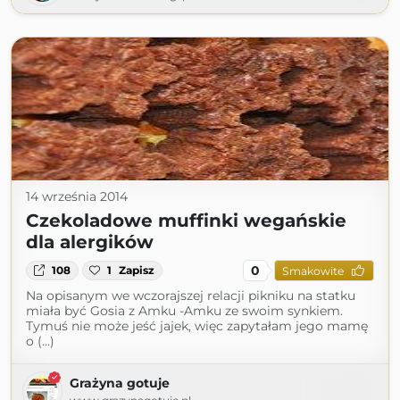
14 września 2014
Czekoladowe muffinki wegańskie
dla alergików
0
108
1
Zapisz
Smakowite
Na opisanym we wczorajszej relacji pikniku na statku
miała być Gosia z Amku -Amku ze swoim synkiem.
Tymuś nie może jeść jajek, więc zapytałam jego mamę
o (...)
Grażyna gotuje