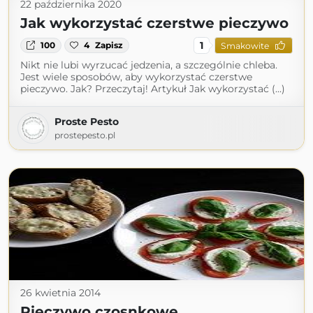
22 października 2020
Jak wykorzystać czerstwe pieczywo
1
100
4
Zapisz
Smakowite
Nikt nie lubi wyrzucać jedzenia, a szczególnie chleba.
Jest wiele sposobów, aby wykorzystać czerstwe
pieczywo. Jak? Przeczytaj! Artykuł Jak wykorzystać (...)
Proste Pesto
prostepesto.pl
26 kwietnia 2014
Pieczywo czosnkowe