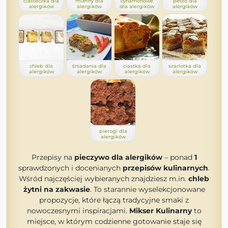
ciasteczka dla
muffiny dla
cynamonowe
pesto dla
alergików
alergików
dla alergików
alergików
chleb dla
śniadania dla
ciastka dla
szarlotka dla
alergików
alergików
alergików
alergików
pierogi dla
alergików
Przepisy na
pieczywo dla alergików
– ponad
1
sprawdzonych i docenianych
przepisów kulinarnych
.
Wśród najczęściej wybieranych znajdziesz m.in.
chleb
żytni na zakwasie
. To starannie wyselekcjonowane
propozycje, które łączą tradycyjne smaki z
nowoczesnymi inspiracjami.
Mikser Kulinarny
to
miejsce, w którym codzienne gotowanie staje się