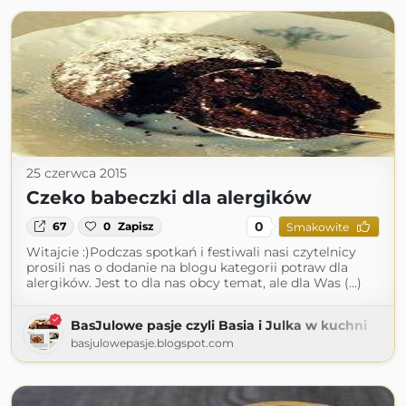
25 czerwca 2015
Czeko babeczki dla alergików
0
67
0
Zapisz
Smakowite
Witajcie :)Podczas spotkań i festiwali nasi czytelnicy
prosili nas o dodanie na blogu kategorii potraw dla
alergików. Jest to dla nas obcy temat, ale dla Was (...)
BasJulowe pasje czyli Basia i Julka w kuchni
basjulowepasje.blogspot.com