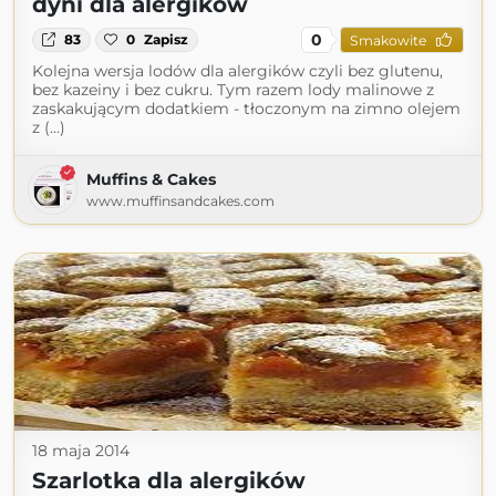
dyni dla alergików
0
83
0
Zapisz
Smakowite
Kolejna wersja lodów dla alergików czyli bez glutenu,
bez kazeiny i bez cukru. Tym razem lody malinowe z
zaskakującym dodatkiem - tłoczonym na zimno olejem
z (...)
Muffins & Cakes
www.muffinsandcakes.com
18 maja 2014
Szarlotka dla alergików