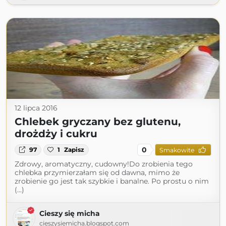
12 lipca 2016
Chlebek gryczany bez glutenu,
drożdży i cukru
0
97
1
Zapisz
Smakowite
Zdrowy, aromatyczny, cudowny!Do zrobienia tego
chlebka przymierzałam się od dawna, mimo że
zrobienie go jest tak szybkie i banalne. Po prostu o nim
(...)
Cieszy się micha
cieszysiemicha.blogspot.com