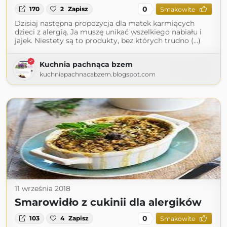
0
170
2
Zapisz
Smakowite
Dzisiaj następna propozycja dla matek karmiących
dzieci z alergią. Ja muszę unikać wszelkiego nabiału i
jajek. Niestety są to produkty, bez których trudno (...)
Kuchnia pachnąca bzem
kuchniapachnacabzem.blogspot.com
11 września 2018
Smarowidło z cukinii dla alergików
0
103
4
Zapisz
Smakowite