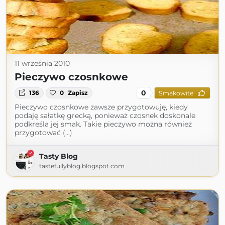
11 września 2010
Pieczywo czosnkowe
0
136
0
Zapisz
Smakowite
Pieczywo czosnkowe zawsze przygotowuję, kiedy
podaję sałatkę grecką, ponieważ czosnek doskonale
podkreśla jej smak. Takie pieczywo można również
przygotować (...)
Tasty Blog
tastefullyblog.blogspot.com