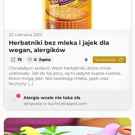
22 czerwca 2013
Herbatniki bez mleka i jajek dla
wegan, alergików
0
75
0
Zapisz
Smakowite
Chciałabym polecić Wam herbatniki, które mnie
uratowały. Jak do tej pory, są to jedyne kupne ciastka,
które mogę jeść. Nie zawierają mleka, jajek oraz
lecytyny (...)
Alergia wcale nie taka zła
alergiczka-w-kuchni.blogspot.com