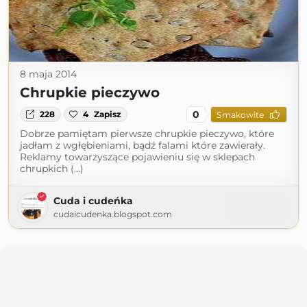
8 maja 2014
Chrupkie pieczywo
0
228
4
Zapisz
Smakowite
Dobrze pamiętam pierwsze chrupkie pieczywo, które
jadłam z wgłębieniami, bądź falami które zawierały.
Reklamy towarzyszące pojawieniu się w sklepach
chrupkich (...)
Cuda i cudeńka
cudaicudenka.blogspot.com