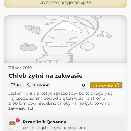
prostsze i przyjemniejsze.
7 lipca 2019
Chleb żytni na zakwasie
0
65
1
Zapisz
Smakowite
Jestem fanką prostych przepisów, bo te z reguły są
najlepsze. Zanim pojawił się ten wpis na stronie
zrobiłam dwa nieudane chleby – i nie była to wina
zakwasu, (...)
Przepiśnik Qchenny
przepisnikqchenny.wordpress.com