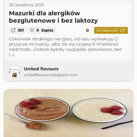
30 kwietnia 2013
Mazurki dla alergików
bezglutenowe i bez laktozy
0
301
0
Zapisz
Smakowite
Cokolwiek słodkiego nie zjesz, od razu wyskakują Ci
pryszcze na twarzy, albo źle się czujesz.A Wielkanoc
nadchodzi...Dobrze byłoby wyglądać zjawiskowo, bez
(...)
United flavours
unitedflavours.blogspot.com