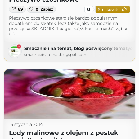
0
89
0
Zapisz
Smakowite
Pieczywo czosnkowe stało się bardzo popularnym
dodatkiem do sałatek, lecz także jako samodzielna
przekąska.SKŁADNIKI:1 bagietka1/5 kostki masła2 ząbki
(...)
Smacznie i na temat, blog poświęcony tematyce k
smacznieinatemat.blogspot.com
15 stycznia 2014
Lody malinowe z olejem z pestek