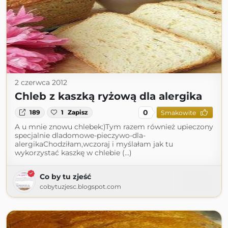
2 czerwca 2012
Chleb z kaszką ryżową dla alergika
0
189
1
Zapisz
Smakowite
A u mnie znowu chlebek:)Tym razem również upieczony
specjalnie dladomowe-pieczywo-dla-
alergikaChodziłam,wczoraj i myślałam jak tu
wykorzystać kaszkę w chlebie (...)
Co by tu zjeść
cobytuzjesc.blogspot.com