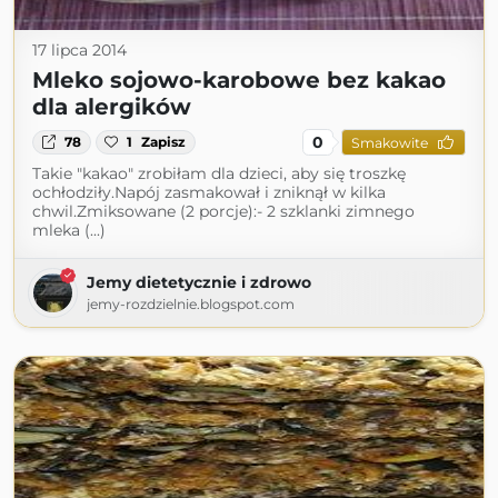
17 lipca 2014
Mleko sojowo-karobowe bez kakao
dla alergików
0
78
1
Zapisz
Smakowite
Takie "kakao" zrobiłam dla dzieci, aby się troszkę
ochłodziły.Napój zasmakował i zniknął w kilka
chwil.Zmiksowane (2 porcje):- 2 szklanki zimnego
mleka (...)
Jemy dietetycznie i zdrowo
jemy-rozdzielnie.blogspot.com