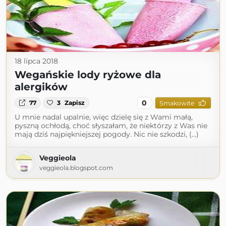
18 lipca 2018
Wegańskie lody ryżowe dla
alergików
0
77
3
Zapisz
Smakowite
U mnie nadal upalnie, więc dzielę się z Wami małą,
pyszną ochłodą, choć słyszałam, że niektórzy z Was nie
mają dziś najpiękniejszej pogody. Nic nie szkodzi, (...)
Veggieola
veggieola.blogspot.com