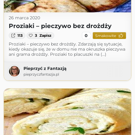
26 marca 2020
Proziaki – pieczywo bez drożdży
0
113
3
Zapisz
Smakowite
Proziaki – pieczywo bez drożdży. Zdarzają się sytuacje,
kiedy okazuje się, że w domu nie ma okruszka pieczywa
ani grama drożdży. Proziaki to placuszki na (...)
Pieprzyć z Fantazją
pieprzyczfantazja.pl