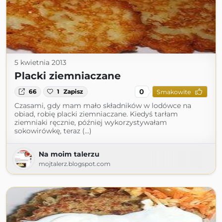
5 kwietnia 2013
Placki ziemniaczane
0
66
1
Zapisz
Smakowite
Czasami, gdy mam mało składników w lodówce na
obiad, robię placki ziemniaczane. Kiedyś tarłam
ziemniaki ręcznie, później wykorzystywałam
sokowirówkę, teraz (...)
Na moim talerzu
mojtalerz.blogspot.com