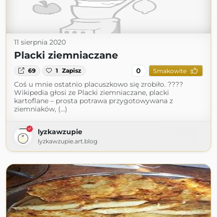
11 sierpnia 2020
Placki ziemniaczane
0
69
1
Zapisz
Smakowite
Coś u mnie ostatnio placuszkowo się zrobiło. ????
Wikipedia głosi ze Placki ziemniaczane, placki
kartoflane – prosta potrawa przygotowywana z
ziemniaków, (...)
lyzkawzupie
lyzkawzupie.art.blog