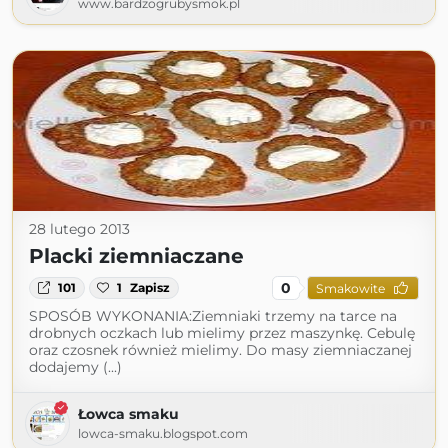
www.bardzogrubysmok.pl
28 lutego 2013
Placki ziemniaczane
0
101
1
Zapisz
Smakowite
SPOSÓB WYKONANIA:Ziemniaki trzemy na tarce na
drobnych oczkach lub mielimy przez maszynkę. Cebulę
oraz czosnek również mielimy. Do masy ziemniaczanej
dodajemy (...)
Łowca smaku
lowca-smaku.blogspot.com