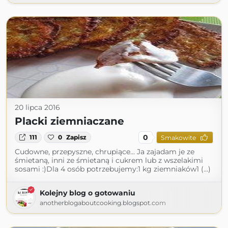
20 lipca 2016
Placki ziemniaczane
0
111
0
Zapisz
Smakowite
Cudowne, przepyszne, chrupiące... Ja zajadam je ze
śmietaną, inni ze śmietaną i cukrem lub z wszelakimi
sosami :)Dla 4 osób potrzebujemy:1 kg ziemniaków1 (...)
Kolejny blog o gotowaniu
anotherblogaboutcooking.blogspot.com