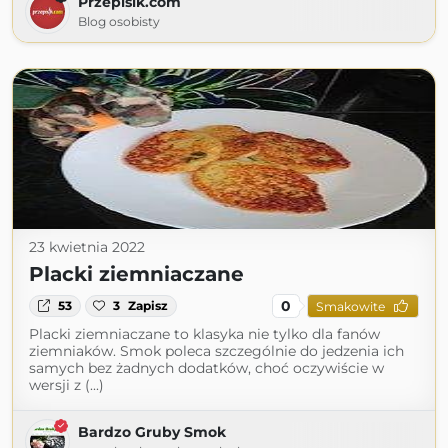
Przepisik.com
Blog osobisty
23 kwietnia 2022
Placki ziemniaczane
0
53
3
Zapisz
Smakowite
Placki ziemniaczane to klasyka nie tylko dla fanów
ziemniaków. Smok poleca szczególnie do jedzenia ich
samych bez żadnych dodatków, choć oczywiście w
wersji z (...)
Bardzo Gruby Smok