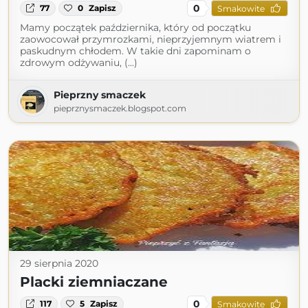
0
77
0
Zapisz
Smakowite
Mamy początek października, który od początku
zaowocował przymrozkami, nieprzyjemnym wiatrem i
paskudnym chłodem. W takie dni zapominam o
zdrowym odżywaniu, (...)
Pieprzny smaczek
pieprznysmaczek.blogspot.com
29 sierpnia 2020
Placki ziemniaczane
0
117
5
Zapisz
Smakowite