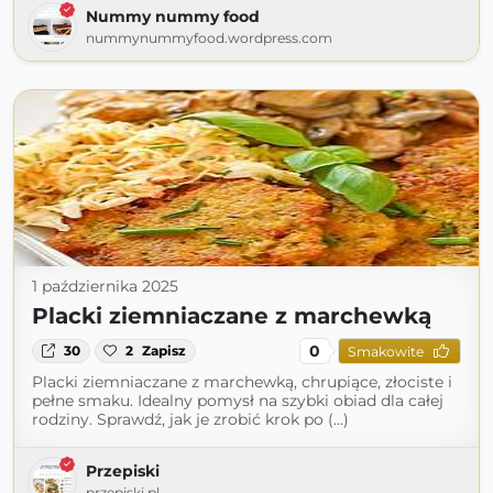
Nummy nummy food
nummynummyfood.wordpress.com
1 października 2025
Placki ziemniaczane z marchewką
0
30
2
Zapisz
Smakowite
Placki ziemniaczane z marchewką, chrupiące, złociste i
pełne smaku. Idealny pomysł na szybki obiad dla całej
rodziny. Sprawdź, jak je zrobić krok po (...)
Przepiski
przepiski.pl