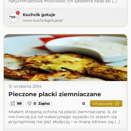
natychmiastowa możliwość ich zjedzenia zaraz po (...)
Kuchcik gotuje
www.kuchcikgotuje.pl
12 września 2014
Pieczone placki ziemniaczane
0
98
0
Zapisz
Smakowite
Miałam straszną ochotę na placki ziemniaczane. A, że
nie ćwiczę już od wakacyjnego wyjazdu to staram się
przynajmniej nie jeść słodyczy i w miarę zdrowo się (...)