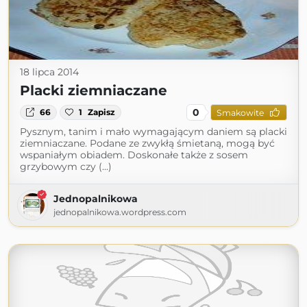
18 lipca 2014
Placki ziemniaczane
0
66
1
Zapisz
Smakowite
Pysznym, tanim i mało wymagającym daniem są placki
ziemniaczane. Podane ze zwykłą śmietaną, mogą być
wspaniałym obiadem. Doskonałe także z sosem
grzybowym czy (...)
Jednopalnikowa
jednopalnikowa.wordpress.com