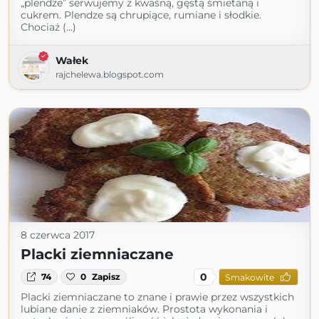
„plendze” serwujemy z kwaśną, gęstą śmietaną i
cukrem. Plendze są chrupiące, rumiane i słodkie.
Chociaż (...)
Wałek
rajchelewa.blogspot.com
8 czerwca 2017
Placki ziemniaczane
0
74
0
Zapisz
Smakowite
Placki ziemniaczane to znane i prawie przez wszystkich
lubiane danie z ziemniaków. Prostota wykonania i