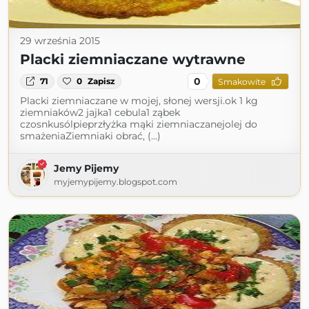
29 września 2015
Placki ziemniaczane wytrawne
0
71
0
Zapisz
Smakowite
Placki ziemniaczane w mojej, słonej wersji.ok 1 kg
ziemniaków2 jajka1 cebula1 ząbek
czosnkusólpieprzłyżka mąki ziemniaczanejolej do
smażeniaZiemniaki obrać, (...)
Jemy Pijemy
myjemypijemy.blogspot.com