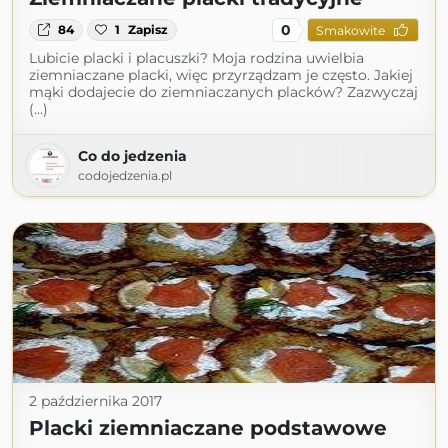
0
84
1
Zapisz
Smakowite
Lubicie placki i placuszki? Moja rodzina uwielbia
ziemniaczane placki, więc przyrządzam je często. Jakiej
mąki dodajecie do ziemniaczanych placków? Zazwyczaj
(...)
Co do jedzenia
codojedzenia.pl
2 października 2017
Placki ziemniaczane podstawowe