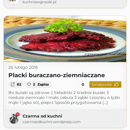
kuchniawgroszki.pl
26 lutego 2016
Placki buraczano-ziemniaczane
0
62
2
Zapisz
Smakowite
Bo buraki są zdrowe :) Składniki 2 średnie buraki 3
nieduże ziemniaki 1 mała cebula 3 ząbki czosnku 4 łyżki
mąki 1 jajko sól, pieprz Sposób przygotowania (...)
Czarrna od kuchni
czarrnaodkuchni.wordpress.com