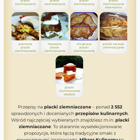
placki
placki
placki
placki
ziemniaczano
ziemniaczana
ziemniaczany
ziemniaczane
thermomix
pieczone
litewskie
chrupiace
placki serowo
placki
placki
placki
ziemniaczane
ziemniaczane
ziemniaczane
ziemniaczane
placki
ziemniaczane
oładzie
Przepisy na
placki ziemniaczane
– ponad
2 552
sprawdzonych i docenianych
przepisów kulinarnych
.
Wśród najczęściej wybieranych znajdziesz m.in.
placki
ziemniaczane
. To starannie wyselekcjonowane
propozycje, które łączą tradycyjne smaki z
nowoczesnymi inspiracjami.
Mikser Kulinarny
to