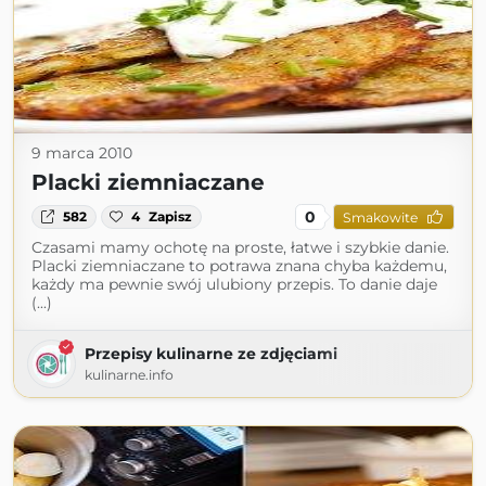
9 marca 2010
Placki ziemniaczane
0
582
4
Zapisz
Smakowite
Czasami mamy ochotę na proste, łatwe i szybkie danie.
Placki ziemniaczane to potrawa znana chyba każdemu,
każdy ma pewnie swój ulubiony przepis. To danie daje
(...)
Przepisy kulinarne ze zdjęciami
kulinarne.info