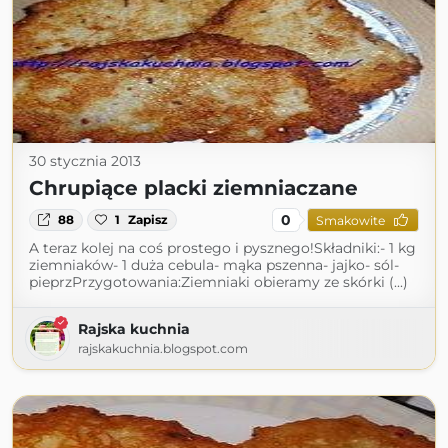
30 stycznia 2013
Chrupiące placki ziemniaczane
0
88
1
Zapisz
Smakowite
A teraz kolej na coś prostego i pysznego!Składniki:- 1 kg
ziemniaków- 1 duża cebula- mąka pszenna- jajko- sól-
pieprzPrzygotowania:Ziemniaki obieramy ze skórki (...)
Rajska kuchnia
rajskakuchnia.blogspot.com