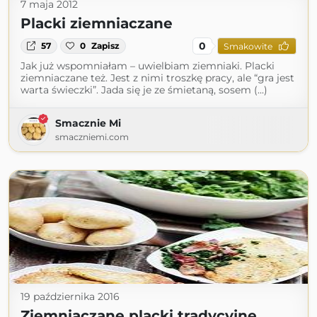
7 maja 2012
Placki ziemniaczane
0
57
0
Zapisz
Smakowite
Jak już wspomniałam – uwielbiam ziemniaki. Placki
ziemniaczane też. Jest z nimi troszkę pracy, ale “gra jest
warta świeczki”. Jada się je ze śmietaną, sosem (...)
Smacznie Mi
smaczniemi.com
19 października 2016
Ziemniaczane placki tradycyjne