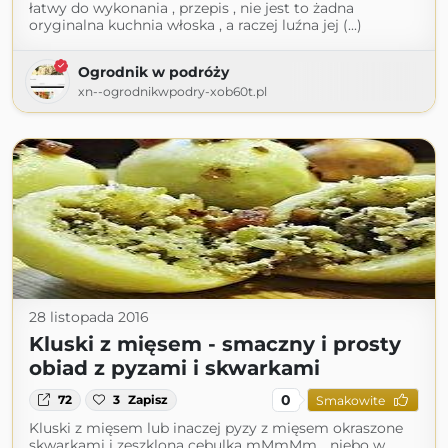
łatwy do wykonania , przepis , nie jest to żadna
oryginalna kuchnia włoska , a raczej luźna jej (...)
Ogrodnik w podróży
xn--ogrodnikwpodry-xob60t.pl
28 listopada 2016
Kluski z mięsem - smaczny i prosty
obiad z pyzami i skwarkami
0
72
3
Zapisz
Smakowite
Kluski z mięsem lub inaczej pyzy z mięsem okraszone
skwarkami i zeszkloną cebulką mMmMm... niebo w