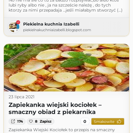
No nie ma sie co tu za badzo rozpisywać,bo albo ktoś
lubi ryby albo nie , ja na szczeście należę , do tych
ktorzy za nimi przepadaja ...jeśli miałabym stworzyć (...)
Piekielna kuchnia Izabelli
piekielnakuchniaizabelli.blogspot.com
23 lipca 2021
Zapiekanka wiejski kociołek –
smaczny obiad z piekarnika
0
174
8
Zapisz
Smakowite
Zapiekanka Wiejski Kociołek to przepis na smaczny