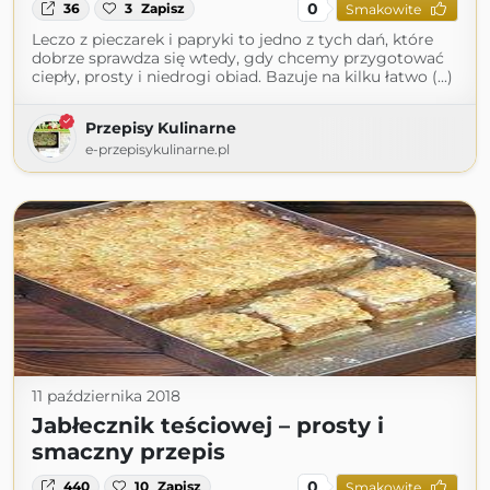
0
36
3
Zapisz
Smakowite
Leczo z pieczarek i papryki to jedno z tych dań, które
dobrze sprawdza się wtedy, gdy chcemy przygotować
ciepły, prosty i niedrogi obiad. Bazuje na kilku łatwo (...)
Przepisy Kulinarne
e-przepisykulinarne.pl
11 października 2018
Jabłecznik teściowej – prosty i
smaczny przepis
0
440
10
Zapisz
Smakowite