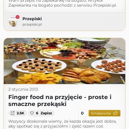
Wam przepis na zapiekankę na bogato. Artykuł
Zapiekanka na bogato pochodzi z serwisu Przepiski.pl.
Przepiski
przepiski.pl
2 stycznia 2013
Finger food na przyjęcie - proste i
smaczne przekąski
0
2.5K
6
Zapisz
Smakowite
Wszyscy doskonale wiemy, że każda okazja jest dobra,
aby spotkać się z przyjaciółmi i zjeść razem coś