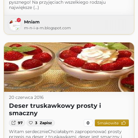
pysznego! Na przyjęciach wszelkiego rodzaju
największe (...)
Mniam
m-n-i-a-m.blogspot.com
20 czerwca 2016
Deser truskawkowy prosty i
smaczny
0
97
3
Zapisz
Smakowite
Witam serdecznieChciałabym zaproponować prosty
przepis na deser z truskawkami, deser jest smaczny i