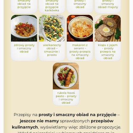
smaczny
smaczny
prosty i
prosty i
obiad na
obiad na
smaczny
smaczny
przyjęcie
przyjęcie
obiad
obiad mięsny
karkówka
zdrowy prosty
wielkanocny
makaron z
klops z jajem
i smaczny
obiad –
serami -
- prosty
obiad
smacznie i
prosty przepis
przepis na
prosto
na smaczny
smaczny
obiad
obiad
rukola łosoś
pesto - prosty
i smaczny
obiad
Przepisy na
prosty i smaczny obiad na przyjęcie
–
jeszcze nie mamy
sprawdzonych
przepisów
kulinarnych
, wyświetlamy więc zbliżone propozycje.