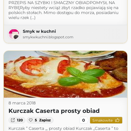
PRZEPIS NA SZYBKI I SMACZNY OBIADPOMYSŁ NA
RYBĘRyby niestety wciąż zbyt rzadko pojawiają się na
polskich stołach. Mimo dostępu do morza, posiadaniu
wielu rzek (...)
Smyk w kuchni
smykwkuchni.blogspot.com
8 marca 2018
Kurczak Caserta prosty obiad
0
120
5
Zapisz
Smakowite
Kurczak ” Caserta „, prosty obiad Kurczak „Caserta ” to