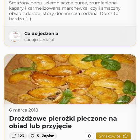
Smażony dorsz , ziemniaczne puree, zrumienione
kapary i karmelizowana marchewka…czyli smaczny
obiad z dorsza, który doceni cała rodzina. Dorsz to
bardzo (...)
Co do jedzenia
codojedzenia.pl
6 marca 2018
Drożdżowe pierożki pieczone na
obiad lub przyjęcie
0
123
5
Zapisz
Smakowite