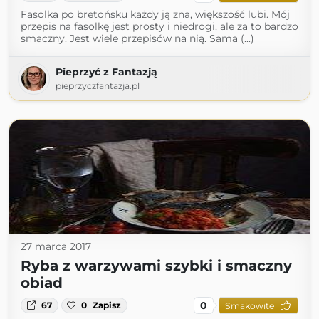
Fasolka po bretońsku każdy ją zna, większość lubi. Mój
przepis na fasolkę jest prosty i niedrogi, ale za to bardzo
smaczny. Jest wiele przepisów na nią. Sama (...)
Pieprzyć z Fantazją
pieprzyczfantazja.pl
27 marca 2017
Ryba z warzywami szybki i smaczny
obiad
0
67
0
Zapisz
Smakowite