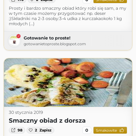
Prosty i bardzo smaczny obiad który robi się sam, a my
w tym czasie możemy przygotować np. deser
;)Składniki na 2-3 osoby:3-4 udka z kurczakaokoło 1 kg
młodych (...)
Gotowanie to proste!
gotowanietoproste.blogspot.com
30 stycznia 2019
Smaczny obiad z dorsza
0
98
2
Zapisz
Smakowite