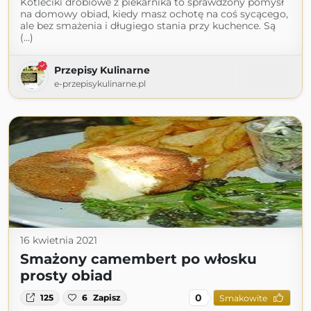
Kotleciki drobiowe z piekarnika to sprawdzony pomysł
na domowy obiad, kiedy masz ochotę na coś sycącego,
ale bez smażenia i długiego stania przy kuchence. Są
(...)
Przepisy Kulinarne
e-przepisykulinarne.pl
16 kwietnia 2021
Smażony camembert po włosku
prosty obiad
0
125
6
Zapisz
Smakowite