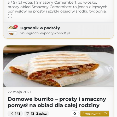
5 / 5 ( 21 votes ) Smażony Camembert po włosku,
prosty obiad Smażony Camembert to jeden z lepszych
pomysłów na prosty i szybki obiad w środku tygodnia.
(...)
Ogrodnik w podróży
xn--ogrodnikwpodry-xob60t.pl
22 maja 2021
Domowe burrito – prosty i smaczny
pomysł na obiad dla całej rodziny
0
143
13
Zapisz
Smakowite