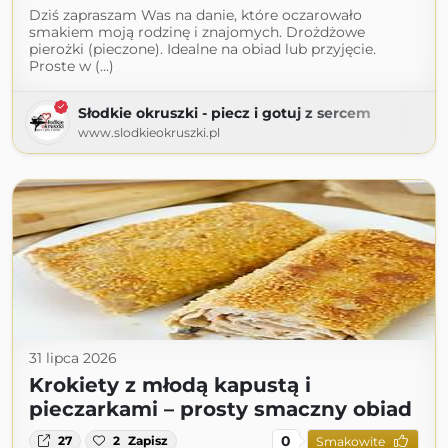
Dziś zapraszam Was na danie, które oczarowało
smakiem moją rodzinę i znajomych. Drożdżowe
pierożki (pieczone). Idealne na obiad lub przyjęcie.
Proste w (...)
Słodkie okruszki - piecz i gotuj z sercem
www.slodkieokruszki.pl
31 lipca 2026
Krokiety z młodą kapustą i
pieczarkami – prosty smaczny obiad
0
27
2
Zapisz
Smakowite