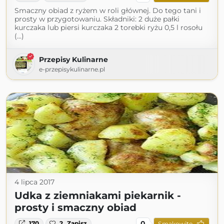
Smaczny obiad z ryżem w roli głównej. Do tego tani i
prosty w przygotowaniu. Składniki: 2 duże pałki
kurczaka lub piersi kurczaka 2 torebki ryżu 0,5 l rosołu
(...)
Przepisy Kulinarne
e-przepisykulinarne.pl
4 lipca 2017
Udka z ziemniakami piekarnik -
prosty i smaczny obiad
0
170
2
Zapisz
Smakowite