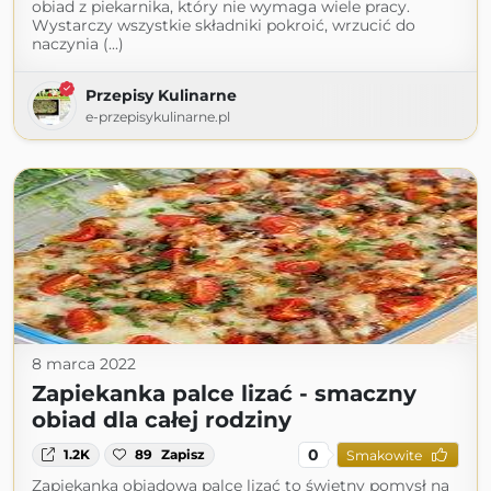
obiad z piekarnika, który nie wymaga wiele pracy.
Wystarczy wszystkie składniki pokroić, wrzucić do
naczynia (...)
Przepisy Kulinarne
e-przepisykulinarne.pl
8 marca 2022
Zapiekanka palce lizać - smaczny
obiad dla całej rodziny
0
1.2K
89
Zapisz
Smakowite
Zapiekanka obiadowa palce lizać to świetny pomysł na