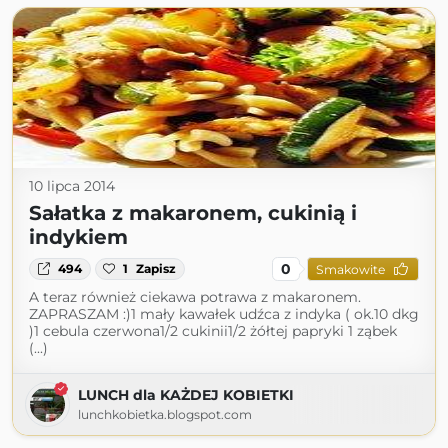
10 lipca 2014
Sałatka z makaronem, cukinią i
indykiem
0
494
1
Zapisz
Smakowite
A teraz również ciekawa potrawa z makaronem.
ZAPRASZAM :)1 mały kawałek udźca z indyka ( ok.10 dkg
)1 cebula czerwona1/2 cukinii1/2 żółtej papryki 1 ząbek
(...)
LUNCH dla KAŻDEJ KOBIETKI
lunchkobietka.blogspot.com