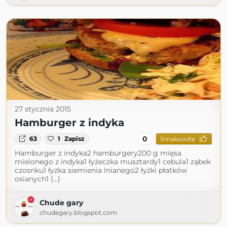
27 stycznia 2015
Hamburger z indyka
0
63
1
Zapisz
Smakowite
Hamburger z indyka2 hamburgery200 g mięsa
mielonego z indyka1 łyżeczka musztardy1 cebula1 ząbek
czosnku1 łyzka siemienia lnianego2 łyżki płatków
osianych1 (...)
Chude gary
chudegary.blogspot.com