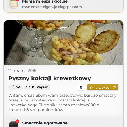
Monia miesza i gotuje
moniamieszaigotuje.blogspot.com
22 marca 2015
Pyszny koktajl krewetkowy
0
74
0
Zapisz
Smakowite
Witam, chciałabym wam przedstawić bardzo smaczny
przepis na przystawkę w postaci koktajlu
krewetkowego.Składniki: sałata masłowa100 g
krewetek8 szt. pomidorków (...)
Smacznie ugotowane