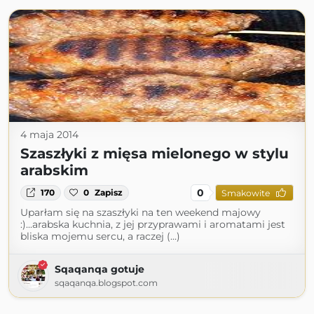
4 maja 2014
Szaszłyki z mięsa mielonego w stylu
arabskim
0
170
0
Zapisz
Smakowite
Uparłam się na szaszłyki na ten weekend majowy
:)...arabska kuchnia, z jej przyprawami i aromatami jest
bliska mojemu sercu, a raczej (...)
Sqaqanqa gotuje
sqaqanqa.blogspot.com