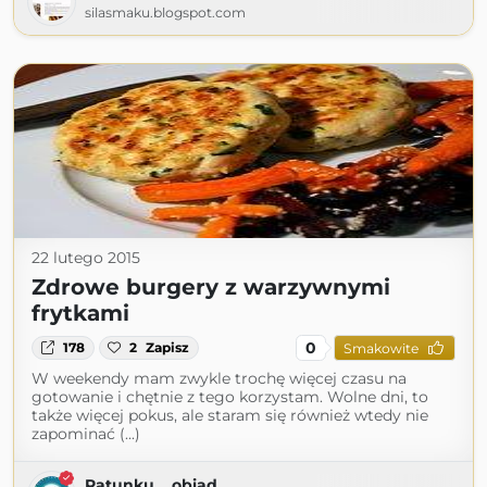
silasmaku.blogspot.com
22 lutego 2015
Zdrowe burgery z warzywnymi
frytkami
0
178
2
Zapisz
Smakowite
W weekendy mam zwykle trochę więcej czasu na
gotowanie i chętnie z tego korzystam. Wolne dni, to
także więcej pokus, ale staram się również wtedy nie
zapominać (...)
Ratunku... obiad