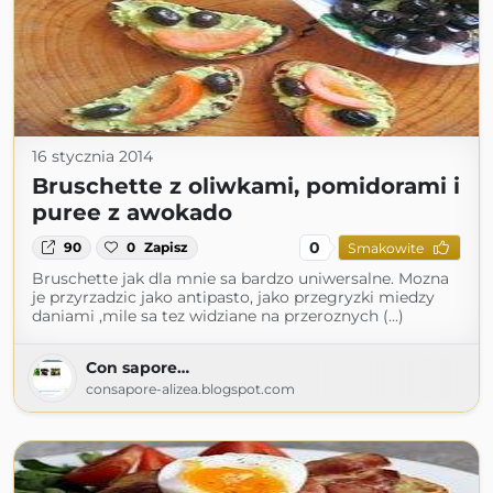
16 stycznia 2014
Bruschette z oliwkami, pomidorami i
puree z awokado
0
90
0
Zapisz
Smakowite
Bruschette jak dla mnie sa bardzo uniwersalne. Mozna
je przyrzadzic jako antipasto, jako przegryzki miedzy
daniami ,mile sa tez widziane na przeroznych (...)
Con sapore…
consapore-alizea.blogspot.com