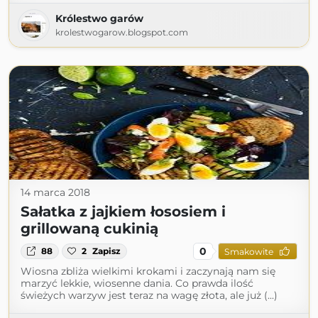
Królestwo garów
krolestwogarow.blogspot.com
14 marca 2018
Sałatka z jajkiem łososiem i
grillowaną cukinią
0
88
2
Zapisz
Smakowite
Wiosna zbliża wielkimi krokami i zaczynają nam się
marzyć lekkie, wiosenne dania. Co prawda ilość
świeżych warzyw jest teraz na wagę złota, ale już (...)