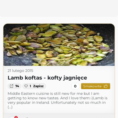
21 lutego 2015
Lamb koftas - kofty jagnięce
0
74
1
Zapisz
Smakowite
Middle Eastern cuisine is still new for me but I am
getting to know new tastes. And I love them:-)Lamb is
very popular in Ireland. Unfortunately not so much in
(...)