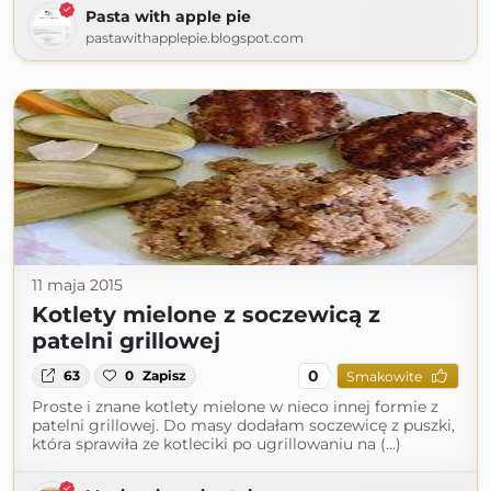
Pasta with apple pie
pastawithapplepie.blogspot.com
11 maja 2015
Kotlety mielone z soczewicą z
patelni grillowej
0
63
0
Zapisz
Smakowite
Proste i znane kotlety mielone w nieco innej formie z
patelni grillowej. Do masy dodałam soczewicę z puszki,
która sprawiła ze kotleciki po ugrillowaniu na (...)