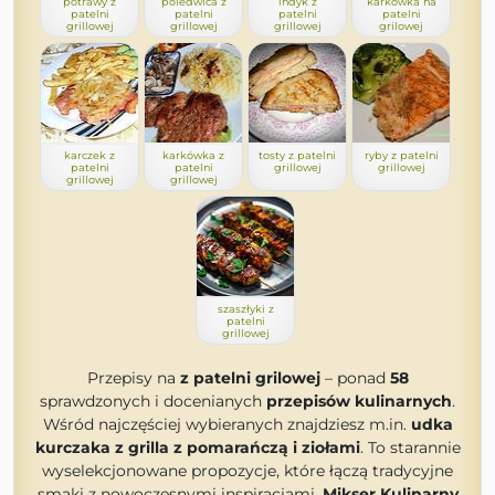
potrawy z
poledwica z
indyk z
karkówka na
patelni
patelni
patelni
patelni
grillowej
grillowej
grillowej
grilowej
karczek z
karkówka z
tosty z patelni
ryby z patelni
patelni
patelni
grillowej
grillowej
grillowej
grillowej
szaszłyki z
patelni
grillowej
Przepisy na
z patelni grilowej
– ponad
58
sprawdzonych i docenianych
przepisów kulinarnych
.
Wśród najczęściej wybieranych znajdziesz m.in.
udka
kurczaka z grilla z pomarańczą i ziołami
. To starannie
wyselekcjonowane propozycje, które łączą tradycyjne
smaki z nowoczesnymi inspiracjami.
Mikser Kulinarny