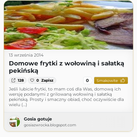
13 września 2014
Domowe frytki z wołowiną i sałatką
pekińską
0
128
0
Zapisz
Smakowite
Jeśli lubicie frytki, to mam coś dla Was, domową ich
wersję podanymi z grilowaną wołowiną i sałatką
pekińską. Prosty i smaczny obiad, choć oczywiście dla
wielu (...)
Gosia gotuje
gosiazwrocka.blogspot.com