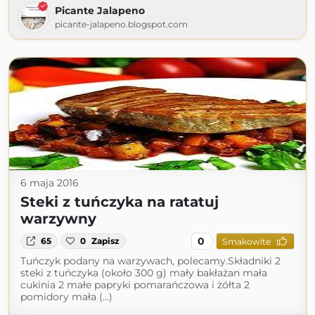
Picante Jalapeno
picante-jalapeno.blogspot.com
6 maja 2016
Steki z tuńczyka na ratatuj
warzywny
0
65
0
Zapisz
Smakowite
Tuńczyk podany na warzywach, polecamy.Składniki 2
steki z tuńczyka (około 300 g) mały bakłażan mała
cukinia 2 małe papryki pomarańczowa i żółta 2
pomidory mała (...)