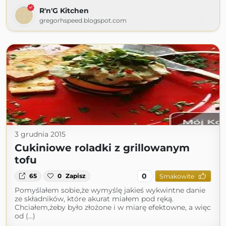
R'n'G Kitchen
gregorhspeed.blogspot.com
3 grudnia 2015
Cukiniowe roladki z grillowanym
tofu
0
65
0
Zapisz
Smakowite
Pomyślałem sobie,że wymyślę jakieś wykwintne danie
ze składników, które akurat miałem pod ręką.
Chciałem,żeby było złożone i w miarę efektowne, a więc
od (...)