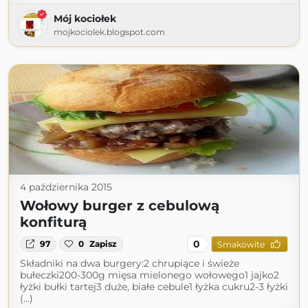
Mój kociołek
mojkociolek.blogspot.com
4 października 2015
Wołowy burger z cebulową
konfiturą
0
97
0
Zapisz
Smakowite
Składniki na dwa burgery:2 chrupiące i świeże
bułeczki200-300g mięsa mielonego wołowego1 jajko2
łyżki bułki tartej3 duże, białe cebule1 łyżka cukru2-3 łyżki
(...)