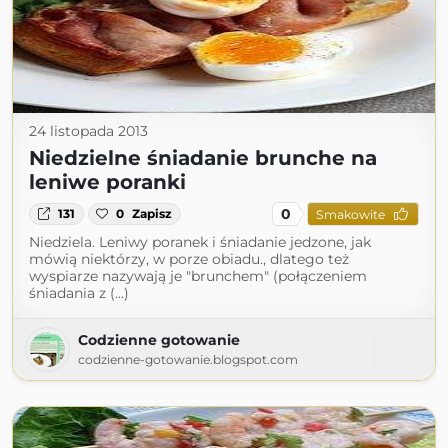
24 listopada 2013
Niedzielne śniadanie brunche na
leniwe poranki
0
131
0
Zapisz
Smakowite
Niedziela. Leniwy poranek i śniadanie jedzone, jak
mówią niektórzy, w porze obiadu., dlatego też
wyspiarze nazywają je "brunchem" (połączeniem
śniadania z (...)
Codzienne gotowanie
codzienne-gotowanie.blogspot.com