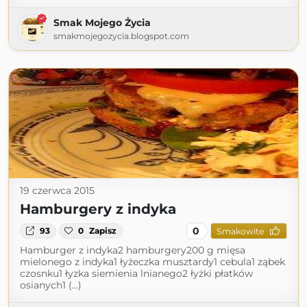
Smak Mojego Życia
smakmojegozycia.blogspot.com
19 czerwca 2015
Hamburgery z indyka
0
93
0
Zapisz
Smakowite
Hamburger z indyka2 hamburgery200 g mięsa
mielonego z indyka1 łyżeczka musztardy1 cebula1 ząbek
czosnku1 łyzka siemienia lnianego2 łyżki płatków
osianych1 (...)