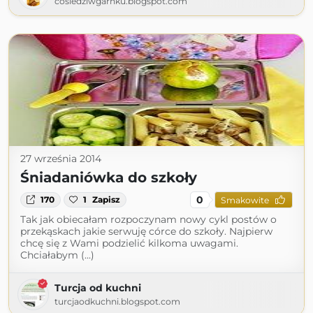
cosiedziwgarnku.blogspot.com
27 września 2014
Śniadaniówka do szkoły
0
170
1
Zapisz
Smakowite
Tak jak obiecałam rozpoczynam nowy cykl postów o
przekąskach jakie serwuję córce do szkoły. Najpierw
chcę się z Wami podzielić kilkoma uwagami.
Chciałabym (...)
Turcja od kuchni
turcjaodkuchni.blogspot.com