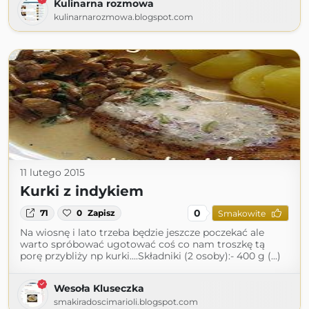
Kulinarna rozmowa
kulinarnarozmowa.blogspot.com
11 lutego 2015
Kurki z indykiem
0
71
0
Zapisz
Smakowite
Na wiosnę i lato trzeba będzie jeszcze poczekać ale
warto spróbować ugotować coś co nam troszkę tą
porę przybliży np kurki....Składniki (2 osoby):- 400 g (...)
Wesoła Kluseczka
smakiradoscimarioli.blogspot.com