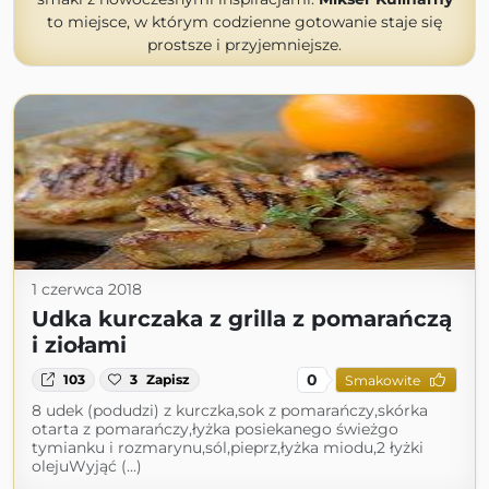
to miejsce, w którym codzienne gotowanie staje się
prostsze i przyjemniejsze.
1 czerwca 2018
Udka kurczaka z grilla z pomarańczą
i ziołami
0
103
3
Zapisz
Smakowite
8 udek (podudzi) z kurczka,sok z pomarańczy,skórka
otarta z pomarańczy,łyżka posiekanego świeżgo
tymianku i rozmarynu,sól,pieprz,łyżka miodu,2 łyżki
olejuWyjąć (...)