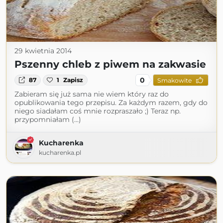
29 kwietnia 2014
Pszenny chleb z piwem na zakwasie
0
87
1
Zapisz
Smakowite
Zabieram się już sama nie wiem który raz do
opublikowania tego przepisu. Za każdym razem, gdy do
niego siadałam coś mnie rozpraszało ;) Teraz np.
przypomniałam (...)
Kucharenka
kucharenka.pl