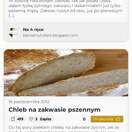
W sobotę nastawiłam zakwas, tak jak pisała Lidka,
dałam łyżkę żytniego zakwasu i dokarmiałam już tylko
pszenną mąką. Zakwas ruszył od razu, już po pierwszym
(...)
Na 4 ręce
pieczemytuitam.blogspot.com
16 października 2012
Chleb na zakwasie pszennym
0
473
3
Zapisz
Smakowite
Do tej pory piekłam chleby na zakwasie żytnim, ale że