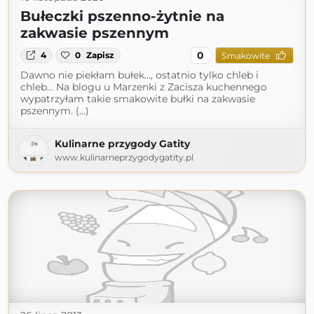
Bułeczki pszenno-żytnie na
zakwasie pszennym
0
4
0
Zapisz
Smakowite
Dawno nie piekłam bułek..., ostatnio tylko chleb i
chleb... Na blogu u Marzenki z Zacisza kuchennego
wypatrzyłam takie smakowite bułki na zakwasie
pszennym. (...)
Kulinarne przygody Gatity
www.kulinarneprzygodygatity.pl