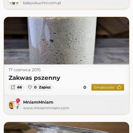
babywkuchni.com.pl
17 czerwca 2015
Zakwas pszenny
0
66
0
Zapisz
Smakowite
MniamMniam
www.mniammniam.com