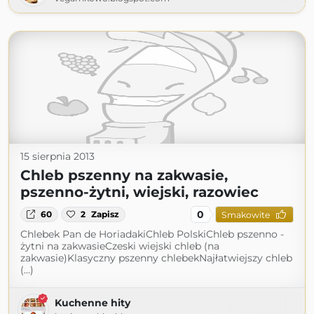
15 sierpnia 2013
Chleb pszenny na zakwasie,
pszenno-żytni, wiejski, razowiec
0
60
2
Zapisz
Smakowite
Chlebek Pan de HoriadakiChleb PolskiChleb pszenno -
żytni na zakwasieCzeski wiejski chleb (na
zakwasie)Klasyczny pszenny chlebekNajłatwiejszy chleb
(...)
Kuchenne hity