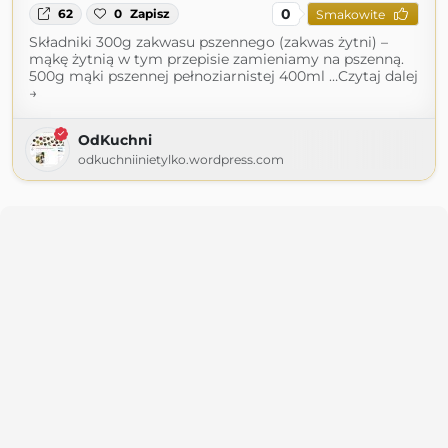
0
62
0
Zapisz
Smakowite
Składniki 300g zakwasu pszennego (zakwas żytni) –
mąkę żytnią w tym przepisie zamieniamy na pszenną.
500g mąki pszennej pełnoziarnistej 400ml …Czytaj dalej
→
OdKuchni
odkuchniinietylko.wordpress.com