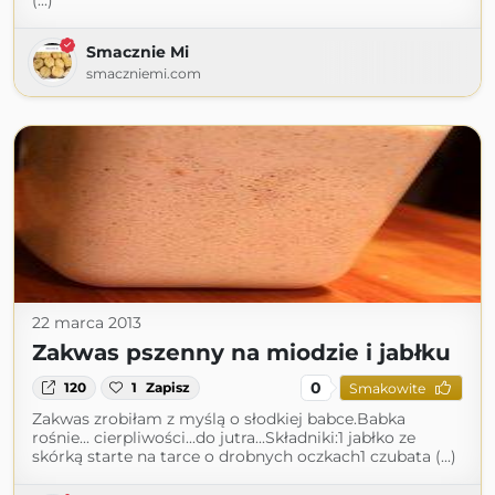
(...)
Smacznie Mi
smaczniemi.com
22 marca 2013
Zakwas pszenny na miodzie i jabłku
0
120
1
Zapisz
Smakowite
Zakwas zrobiłam z myślą o słodkiej babce.Babka
rośnie... cierpliwości...do jutra...Składniki:1 jabłko ze
skórką starte na tarce o drobnych oczkach1 czubata (...)