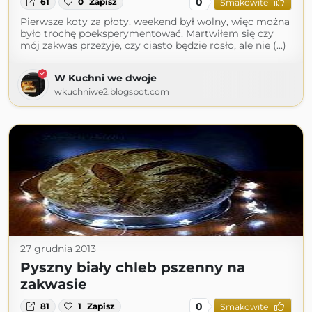
0
61
0
Zapisz
Smakowite
Pierwsze koty za płoty. weekend był wolny, więc można
było trochę poeksperymentować. Martwiłem się czy
mój zakwas przeżyje, czy ciasto będzie rosło, ale nie (...)
W Kuchni we dwoje
wkuchniwe2.blogspot.com
27 grudnia 2013
Pyszny biały chleb pszenny na
zakwasie
0
81
1
Zapisz
Smakowite