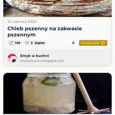
10 czerwca 2020
Chleb pszenny na zakwasie
pszennym
0
149
2
Zapisz
Smakowite
Smyk w kuchni
smykwkuchni.blogspot.com