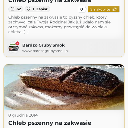
Chleb pszenny na zakwasie
0
62
1
Zapisz
Smakowite
Chleb pszenny na zakwasie to pyszny chleb, który
zachwyci całą Twoją Rodzinę! Jak już udało nam się
otrzymać zakwas, możemy przystąpić do wypieku
chleba. (...)
Bardzo Gruby Smok
www.bardzogrubysmok.pl
8 grudnia 2014
Chleb pszenny na zakwasie