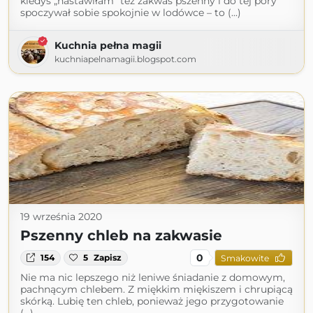
kiedyś „nastawiłam” też zakwas pszenny i do tej pory
spoczywał sobie spokojnie w lodówce – to (...)
Kuchnia pełna magii
kuchniapelnamagii.blogspot.com
19 września 2020
Pszenny chleb na zakwasie
0
154
5
Zapisz
Smakowite
Nie ma nic lepszego niż leniwe śniadanie z domowym,
pachnącym chlebem. Z miękkim miękiszem i chrupiącą
skórką. Lubię ten chleb, ponieważ jego przygotowanie