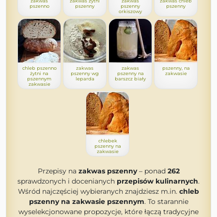
zakwas
zakwas żytni
zakwas
zakwas chleb
pszenno
pszenny
pszenny
pszenny
orkiszowy
chleb pszenno
zakwas
zakwas
pszenny, na
żytni na
pszenny wg
pszenny na
zakwasie
pszennym
leparda
barszcz biały
zakwasie
chlebek
pszenny na
zakwasie
Przepisy na
zakwas pszenny
– ponad
262
sprawdzonych i docenianych
przepisów kulinarnych
.
Wśród najczęściej wybieranych znajdziesz m.in.
chleb
pszenny na zakwasie pszennym
. To starannie
wyselekcjonowane propozycje, które łączą tradycyjne