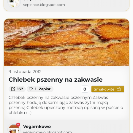
sepichce.blogspot.com
9 listopada 2012
Chlebek pszenny na zakwasie
0
137
1
Zapisz
Smakowite
Chlebek pszenny na zakwasie pszennym.Zakwas
pszenny hoduję dokarmiając zakwas żytni mąką
pszenną.Chlebek upieczony metodą opisaną w poście o
chlebku (...)
Vegarnkowo
vegarnkowo.blogspot.com