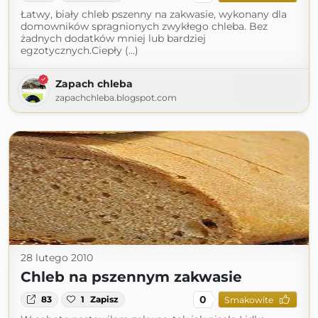
Łatwy, biały chleb pszenny na zakwasie, wykonany dla
domowników spragnionych zwykłego chleba. Bez
żadnych dodatków mniej lub bardziej
egzotycznych.Ciepły (...)
Zapach chleba
zapachchleba.blogspot.com
28 lutego 2010
Chleb na pszennym zakwasie
0
83
1
Zapisz
Smakowite