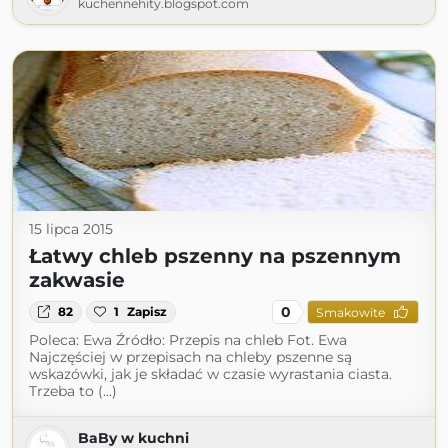
kuchennehity.blogspot.com
15 lipca 2015
Łatwy chleb pszenny na pszennym
zakwasie
0
82
1
Zapisz
Smakowite
Poleca: Ewa Źródło: Przepis na chleb Fot. Ewa
Najczęściej w przepisach na chleby pszenne są
wskazówki, jak je składać w czasie wyrastania ciasta.
Trzeba to (...)
BaBy w kuchni