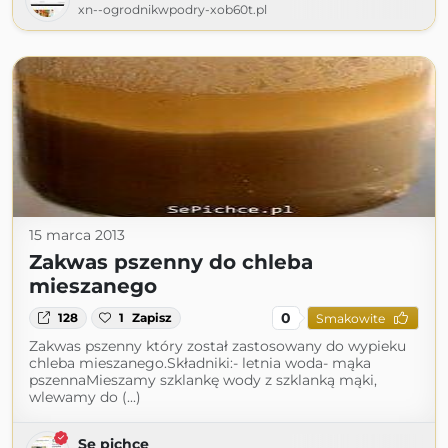
xn--ogrodnikwpodry-xob60t.pl
15 marca 2013
Zakwas pszenny do chleba
mieszanego
0
128
1
Zapisz
Smakowite
Zakwas pszenny który został zastosowany do wypieku
chleba mieszanego.Składniki:- letnia woda- mąka
pszennaMieszamy szklankę wody z szklanką mąki,
wlewamy do (...)
Se pichce