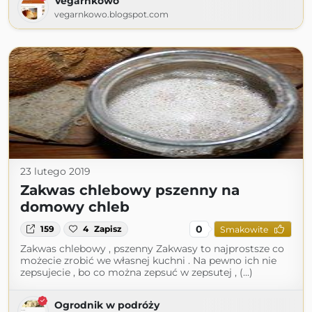
Vegarnkowo
vegarnkowo.blogspot.com
23 lutego 2019
Zakwas chlebowy pszenny na
domowy chleb
0
159
4
Zapisz
Smakowite
Zakwas chlebowy , pszenny Zakwasy to najprostsze co
możecie zrobić we własnej kuchni . Na pewno ich nie
zepsujecie , bo co można zepsuć w zepsutej , (...)
Ogrodnik w podróży