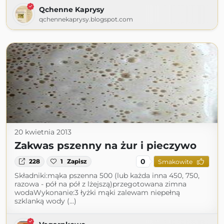
Qchenne Kaprysy
qchennekaprysy.blogspot.com
20 kwietnia 2013
Zakwas pszenny na żur i pieczywo
0
228
1
Zapisz
Smakowite
Składniki:mąka pszenna 500 (lub każda inna 450, 750,
razowa - pół na pół z lżejszą)przegotowana zimna
wodaWykonanie:3 łyżki mąki zalewam niepełną
szklanką wody (...)