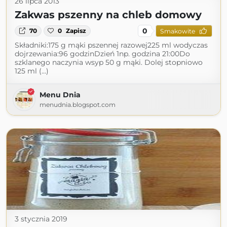
26 lipca 2013
Zakwas pszenny na chleb domowy
0
70
0
Zapisz
Smakowite
Składniki:175 g mąki pszennej razowej225 ml wodyczas
dojrzewania:96 godzinDzień 1np. godzina 21:00Do
szklanego naczynia wsyp 50 g mąki. Dolej stopniowo
125 ml (...)
Menu Dnia
menudnia.blogspot.com
3 stycznia 2019