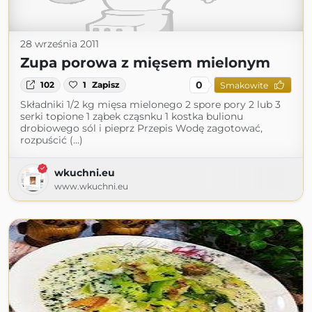
28 września 2011
Zupa porowa z mięsem mielonym
0
102
1
Zapisz
Smakowite
Składniki 1/2 kg mięsa mielonego 2 spore pory 2 lub 3
serki topione 1 ząbek cząsnku 1 kostka bulionu
drobiowego sól i pieprz Przepis Wodę zagotować,
rozpuścić (...)
wkuchni.eu
www.wkuchni.eu