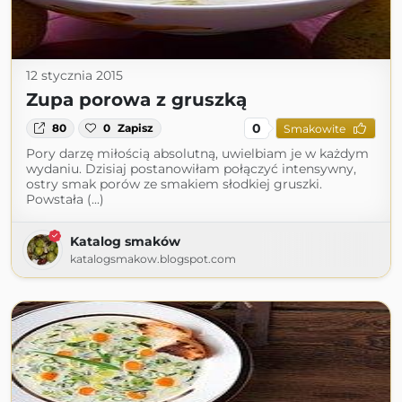
12 stycznia 2015
Zupa porowa z gruszką
0
80
0
Zapisz
Smakowite
Pory darzę miłością absolutną, uwielbiam je w każdym
wydaniu. Dzisiaj postanowiłam połączyć intensywny,
ostry smak porów ze smakiem słodkiej gruszki.
Powstała (...)
Katalog smaków
katalogsmakow.blogspot.com