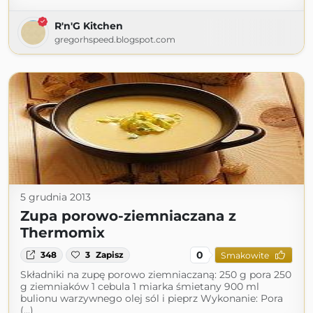
R'n'G Kitchen
gregorhspeed.blogspot.com
5 grudnia 2013
Zupa porowo-ziemniaczana z
Thermomix
0
348
3
Zapisz
Smakowite
Składniki na zupę porowo ziemniaczaną: 250 g pora 250
g ziemniaków 1 cebula 1 miarka śmietany 900 ml
bulionu warzywnego olej sól i pieprz Wykonanie: Pora
(...)