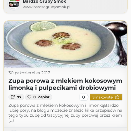
Bardzo Gruby Smok
www.bardzogrubysmok.pl
30 października 2017
Zupa porowa z mlekiem kokosowym
limonką i pulpecikami drobiowymi
0
97
0
Zapisz
Smakowite
Zupa porowa z mlekiem kokosowym i limonkąBardzo
lubię pory, na blogu możecie znaleźć kilka przepisów na
tego typu zupę od tradycyjnej zupy porowej przez krem
(...)