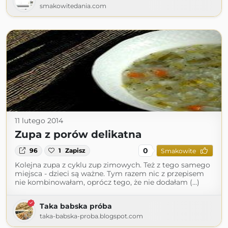
smakowitedania.com
11 lutego 2014
Zupa z porów delikatna
0
96
1
Zapisz
Smakowite
Kolejna zupa z cyklu zup zimowych. Też z tego samego
miejsca - dzieci są ważne. Tym razem nic z przepisem
nie kombinowałam, oprócz tego, że nie dodałam (...)
Taka babska próba
taka-babska-proba.blogspot.com