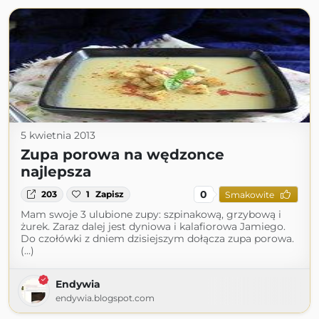
5 kwietnia 2013
Zupa porowa na wędzonce
najlepsza
0
203
1
Zapisz
Smakowite
Mam swoje 3 ulubione zupy: szpinakową, grzybową i
żurek. Zaraz dalej jest dyniowa i kalafiorowa Jamiego.
Do czołówki z dniem dzisiejszym dołącza zupa porowa.
(...)
Endywia
endywia.blogspot.com