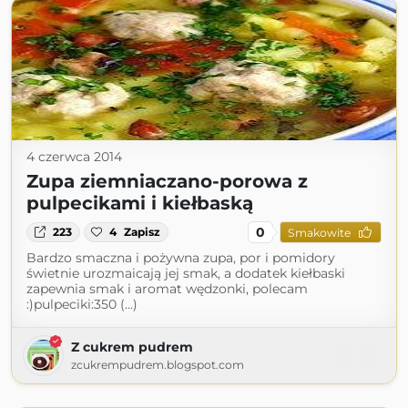
4 czerwca 2014
Zupa ziemniaczano-porowa z
pulpecikami i kiełbaską
0
223
4
Zapisz
Smakowite
Bardzo smaczna i pożywna zupa, por i pomidory
świetnie urozmaicają jej smak, a dodatek kiełbaski
zapewnia smak i aromat wędzonki, polecam
:)pulpeciki:350 (...)
Z cukrem pudrem
zcukrempudrem.blogspot.com