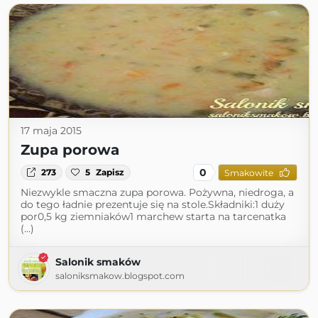
17 maja 2015
Zupa porowa
0
273
5
Zapisz
Smakowite
Niezwykle smaczna zupa porowa. Pożywna, niedroga, a
do tego ładnie prezentuje się na stole.Składniki:1 duży
por0,5 kg ziemniaków1 marchew starta na tarcenatka
(...)
Salonik smaków
saloniksmakow.blogspot.com