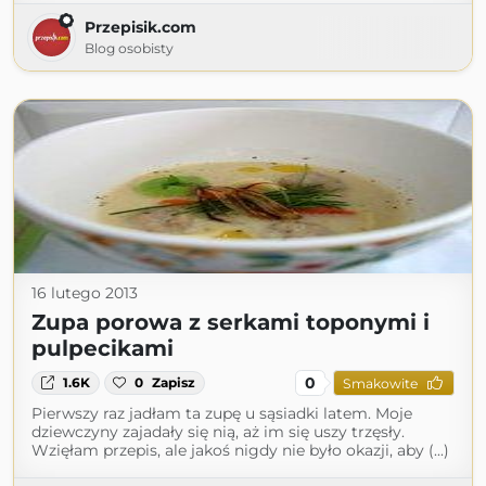
Przepisik.com
Blog osobisty
16 lutego 2013
Zupa porowa z serkami toponymi i
pulpecikami
0
1.6K
0
Zapisz
Smakowite
Pierwszy raz jadłam ta zupę u sąsiadki latem. Moje
dziewczyny zajadały się nią, aż im się uszy trzęsły.
Wzięłam przepis, ale jakoś nigdy nie było okazji, aby (...)