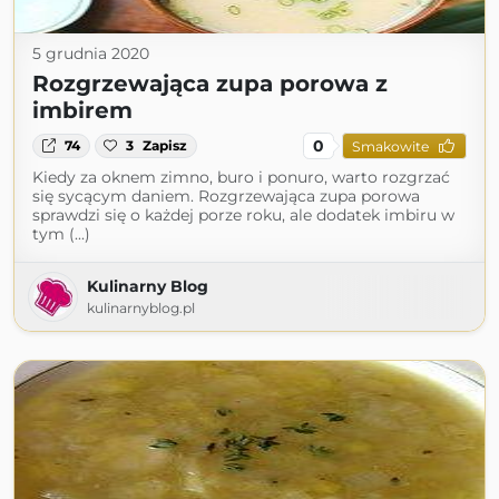
5 grudnia 2020
Rozgrzewająca zupa porowa z
imbirem
0
74
3
Zapisz
Smakowite
Kiedy za oknem zimno, buro i ponuro, warto rozgrzać
się sycącym daniem. Rozgrzewająca zupa porowa
sprawdzi się o każdej porze roku, ale dodatek imbiru w
tym (...)
Kulinarny Blog
kulinarnyblog.pl