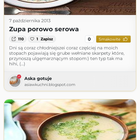
7 października 2013
Zupa porowo serowa
0
110
1
Zapisz
Smakowite
Dni są coraz chłodniejszei coraz częściej na moich
stopach pojawiają się grube wełniane skarpety które,
przynoszą ulgęmarznącym stopom:) ten typ tak ma
hihi, (...)
Aska gotuje
asiawkuchni.blogspot.com