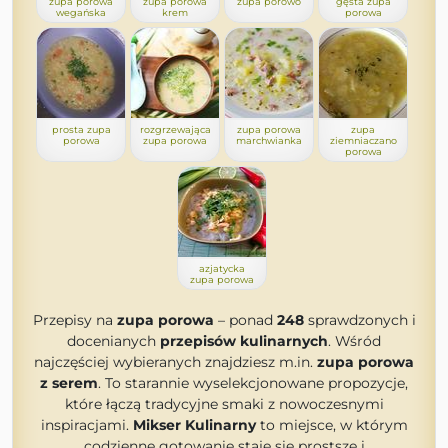
zupa porowa
zupa porowa
zupa porowo
gęsta zupa
wegańska
krem
porowa
prosta zupa
rozgrzewająca
zupa porowa
zupa
porowa
zupa porowa
marchwianka
ziemniaczano
porowa
azjatycka
zupa porowa
Przepisy na
zupa porowa
– ponad
248
sprawdzonych i
docenianych
przepisów kulinarnych
. Wśród
najczęściej wybieranych znajdziesz m.in.
zupa porowa
z serem
. To starannie wyselekcjonowane propozycje,
które łączą tradycyjne smaki z nowoczesnymi
inspiracjami.
Mikser Kulinarny
to miejsce, w którym
codzienne gotowanie staje się prostsze i