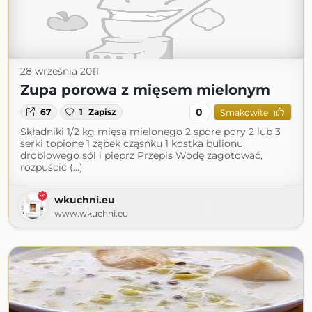
28 września 2011
Zupa porowa z mięsem mielonym
0
67
1
Zapisz
Smakowite
Składniki 1/2 kg mięsa mielonego 2 spore pory 2 lub 3
serki topione 1 ząbek cząsnku 1 kostka bulionu
drobiowego sól i pieprz Przepis Wodę zagotować,
rozpuścić (...)
wkuchni.eu
www.wkuchni.eu