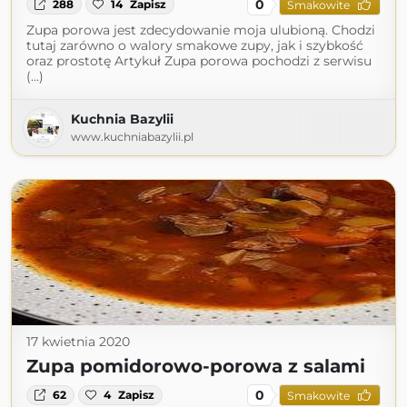
0
288
14
Zapisz
Smakowite
Zupa porowa jest zdecydowanie moja ulubioną. Chodzi
tutaj zarówno o walory smakowe zupy, jak i szybkość
oraz prostotę Artykuł Zupa porowa pochodzi z serwisu
(...)
Kuchnia Bazylii
www.kuchniabazylii.pl
17 kwietnia 2020
Zupa pomidorowo-porowa z salami
0
62
4
Zapisz
Smakowite